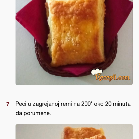
Peci u zagrejanoj rerni na 200' oko 20 minuta
da porumene.