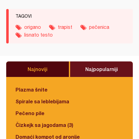
TAGOVI
origano
trapist
pečenica
lisnato testo
Najnoviji
Najpopularniji
Plazma šnite
Spirale sa leblebijama
Pečeno pile
Čizkejk sa jagodama (3)
Domaći kompot od aronije