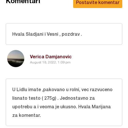
Komentari
Postavite komentar
Hvala Sladjani i Vesni , pozdrav .
Verica Damjanovic
August 18, 2022, 1:09 pm
U Lidlu imate ,pakovano u rolni, vec razvuceno
lisnato testo ( 275g) . Jednostavno za
upotrebu a i veoma je ukusno. Hvala Marijana
za komentar.