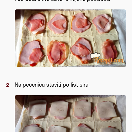
Na pečenicu staviti po list sira.