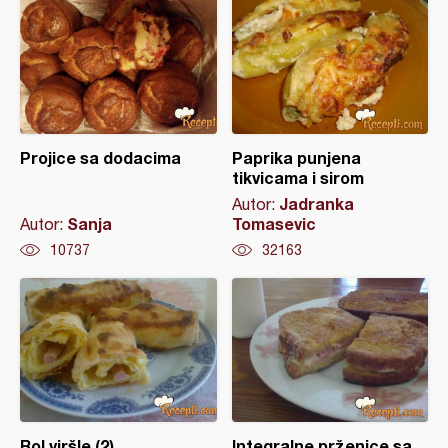
Projice sa dodacima
Paprika punjena
tikvicama i sirom
Jadranka
Autor:
Sanja
Tomasevic
Autor:
10737
32163
Rol viršle (2)
Integralne prženice sa