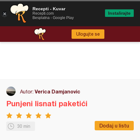
Recepti - Kuvar
Instalirajte
Recepti.com
Besplatna - Google Play
Ulogujte se
Verica Damjanovic
Autor:
Punjeni lisnati paketići
Dodaj u listu
30 min