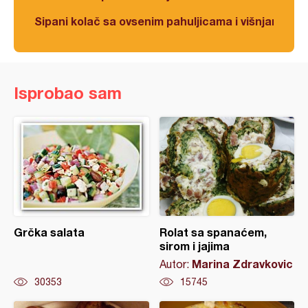
Sipani kolač sa ovsenim pahuljicama i višnjama
Isprobao sam
Grčka salata
Rolat sa spanaćem,
sirom i jajima
Marina Zdravkovic
Autor:
30353
15745