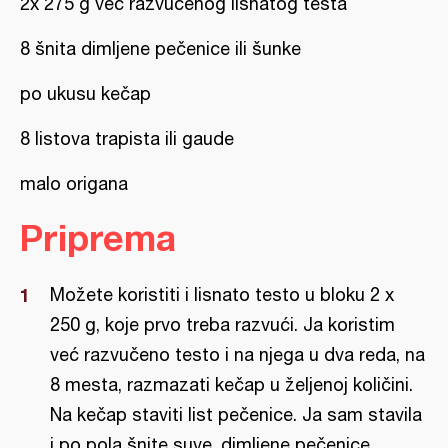
2x 275 g već razvučenog lisnatog testa
8 šnita dimljene pečenice ili šunke
po ukusu kečap
8 listova trapista ili gaude
malo origana
Priprema
Možete koristiti i lisnato testo u bloku 2 x
250 g, koje prvo treba razvući. Ja koristim
već razvučeno testo i na njega u dva reda, na
8 mesta, razmazati kečap u željenoj količini.
Na kečap staviti list pečenice. Ja sam stavila
i po pola šnite suve, dimljene pečenice.