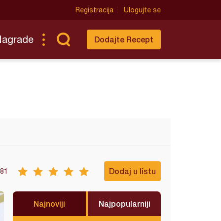
Registracija
Ulogujte se
Nagrade
Dodajte Recept
Dodaj u listu
81
Najnoviji
Najpopularniji