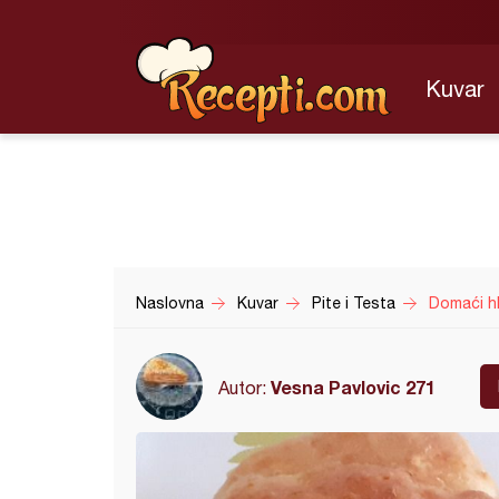
Kuvar
Naslovna
Kuvar
Pite i Testa
Domaći h
Vesna Pavlovic 271
Autor: