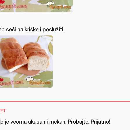
eb seći na kriške i poslužiti.
VET
b je veoma ukusan i mekan. Probajte. Prijatno!