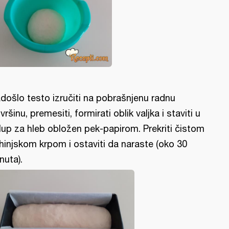
došlo testo izručiti na pobrašnjenu radnu
vršinu, premesiti, formirati oblik valjka i staviti u
lup za hleb obložen pek-papirom. Prekriti čistom
hinjskom krpom i ostaviti da naraste (oko 30
nuta).