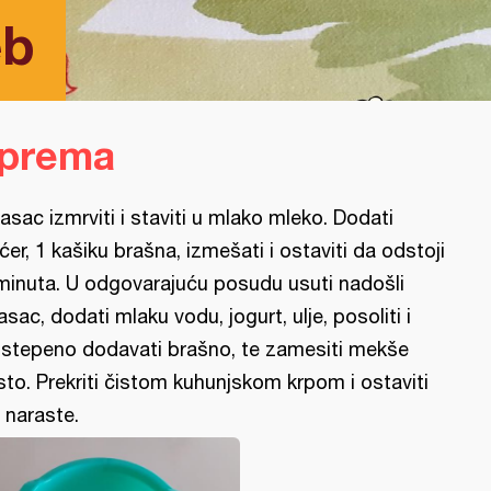
eb
iprema
asac izmrviti i staviti u mlako mleko. Dodati
ćer, 1 kašiku brašna, izmešati i ostaviti da odstoji
minuta. U odgovarajuću posudu usuti nadošli
asac, dodati mlaku vodu, jogurt, ulje, posoliti i
stepeno dodavati brašno, te zamesiti mekše
sto. Prekriti čistom kuhunjskom krpom i ostaviti
 naraste.