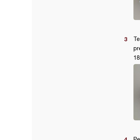
Te
pr
18
Pe