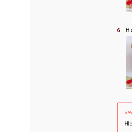
Hl
SA
Hle