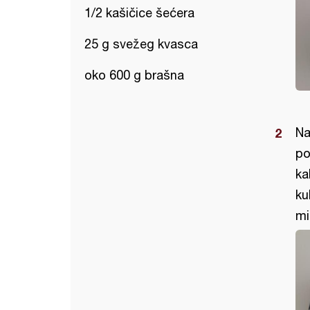
1/2 kašičice šećera
25 g svežeg kvasca
oko 600 g brašna
Na
po
ka
ku
mi