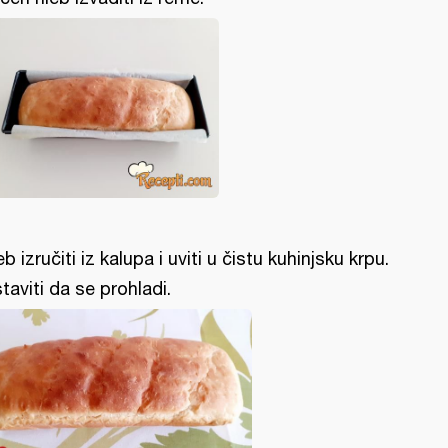
eb izručiti iz kalupa i uviti u čistu kuhinjsku krpu.
taviti da se prohladi.