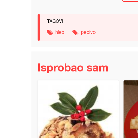
TAGOVI
hleb
pecivo
Isprobao sam
kiflice (4)