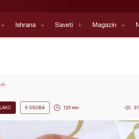
Ishrana
Saveti
Magazin
leb
LAKO
6
OSOBA
120 min
31