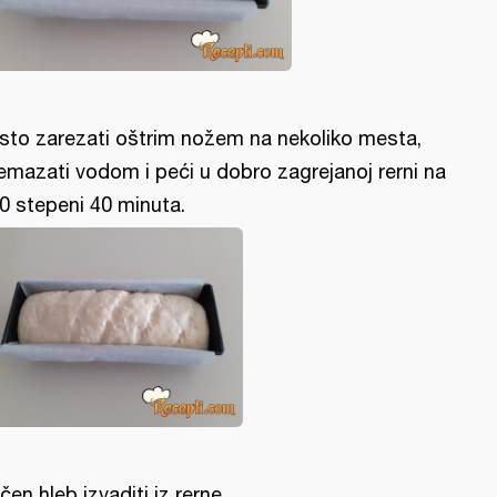
sto zarezati oštrim nožem na nekoliko mesta,
emazati vodom i peći u dobro zagrejanoj rerni na
0 stepeni 40 minuta.
čen hleb izvaditi iz rerne.