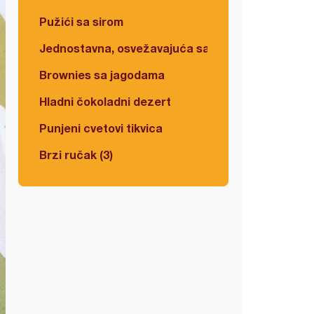
Pužići sa sirom
Jednostavna, osvežavajuća salata
Brownies sa jagodama
Hladni čokoladni dezert
Punjeni cvetovi tikvica
Brzi ručak (3)