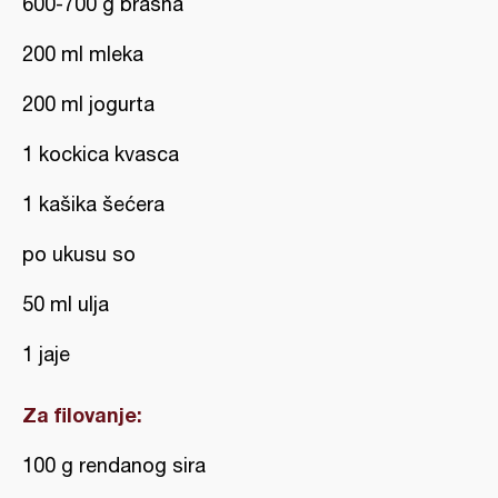
600-700 g brašna
200 ml mleka
200 ml jogurta
1 kockica kvasca
1 kašika šećera
po ukusu so
50 ml ulja
1 jaje
Za filovanje:
100 g rendanog sira