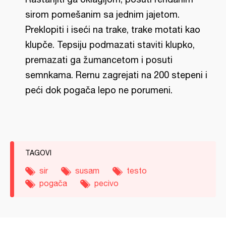
sirom pomešanim sa jednim jajetom.
Preklopiti i iseći na trake, trake motati kao
klupče. Tepsiju podmazati staviti klupko,
premazati ga žumancetom i posuti
semnkama. Rernu zagrejati na 200 stepeni i
peći dok pogača lepo ne porumeni.
TAGOVI
sir
susam
testo
pogača
pecivo