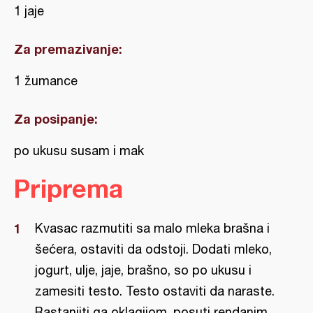
1 jaje
Za premazivanje:
1 žumance
Za posipanje:
po ukusu susam i mak
Priprema
Kvasac razmutiti sa malo mleka brašna i
šećera, ostaviti da odstoji. Dodati mleko,
jogurt, ulje, jaje, brašno, so po ukusu i
zamesiti testo. Testo ostaviti da naraste.
Rastanjiti ga oklagijom, posuti rendanim