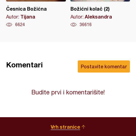
Česnica Božićna
Božićni kolač (2)
Tijana
Aleksandra
Autor:
Autor:
6624
36616
Komentari
Postavite komentar
Budite prvi i komentarišite!
Vrh stranice