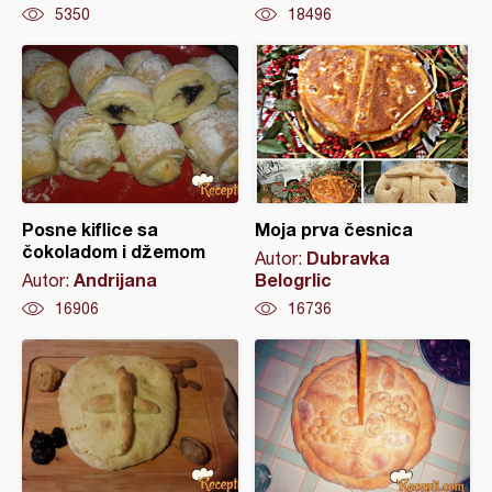
5350
18496
Posne kiflice sa
Moja prva česnica
čokoladom i džemom
Dubravka
Autor:
Andrijana
Belogrlic
Autor:
16906
16736