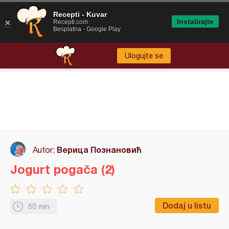
Recepti - Kuvar
Instalirajte
Recepti.com
Besplatna - Google Play
Ulogujte se
Верица Познановић
Autor:
Jogurt pogača (2)
Dodaj u listu
60 min