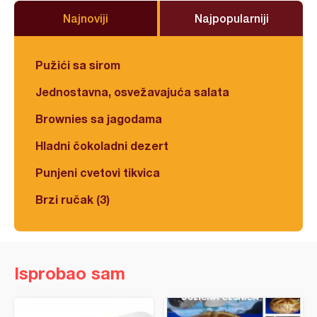
Najnoviji
Najpopularniji
Pužići sa sirom
Jednostavna, osvežavajuća salata
Brownies sa jagodama
Hladni čokoladni dezert
Punjeni cvetovi tikvica
Brzi ručak (3)
Isprobao sam