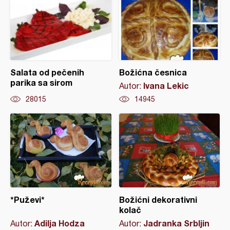
Salata od pečenih
Božićna česnica
parika sa sirom
Ivana Lekic
Autor:
28015
14945
*Puževi*
Božićni dekorativni
kolač
Adilja Hodza
Jadranka Srbljin
Autor:
Autor: