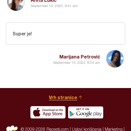
September 15, 2022, 9:41 am
Super je!
Marijana Petrović
September 15, 2022, 8:54 am
Vrh stranice
© 2009-2026 Recepti.com |
Uslovi korišćenja
|
Marketing
|