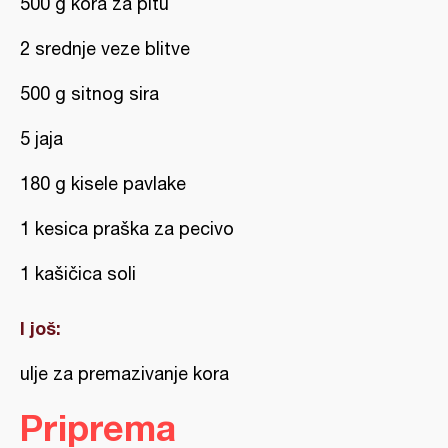
500 g kora za pitu
2 srednje veze blitve
500 g sitnog sira
5 jaja
180 g kisele pavlake
1 kesica praška za pecivo
1 kašičica soli
I još:
ulje za premazivanje kora
Priprema