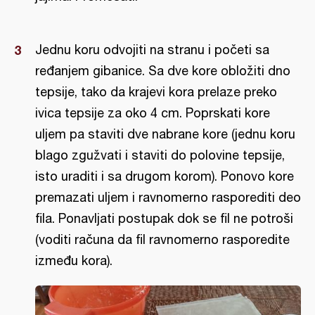
Jednu koru odvojiti na stranu i početi sa
ređanjem gibanice. Sa dve kore obložiti dno
tepsije, tako da krajevi kora prelaze preko
ivica tepsije za oko 4 cm. Poprskati kore
uljem pa staviti dve nabrane kore (jednu koru
blago zgužvati i staviti do polovine tepsije,
isto uraditi i sa drugom korom). Ponovo kore
premazati uljem i ravnomerno rasporediti deo
fila. Ponavljati postupak dok se fil ne potroši
(voditi računa da fil ravnomerno rasporedite
između kora).