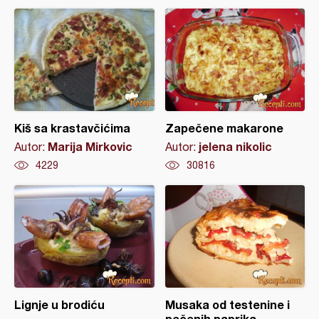
Kiš sa krastavčićima
Zapečene makarone
Marija Mirkovic
jelena nikolic
Autor:
Autor:
4229
30816
Lignje u brodiću
Musaka od testenine i
pečenih paprika