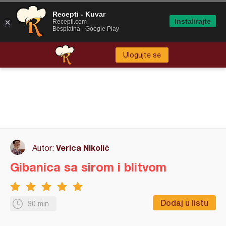
Recepti - Kuvar
Instalirajte
Recepti.com
Besplatna - Google Play
Ulogujte se
Verica Nikolić
Autor:
Gibanica sa sirom i blitvom
Dodaj u listu
30 min