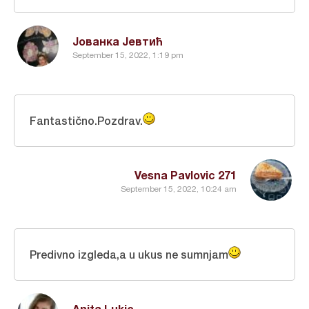
Јованка Јевтић
September 15, 2022, 1:19 pm
Fantastično.Pozdrav.
Vesna Pavlovic 271
September 15, 2022, 10:24 am
Predivno izgleda,a u ukus ne sumnjam
Anita Lukic