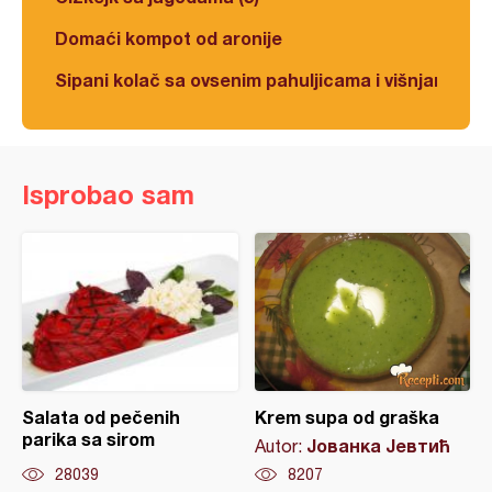
Domaći kompot od aronije
Sipani kolač sa ovsenim pahuljicama i višnjama
Isprobao sam
Salata od pečenih
Krem supa od graška
parika sa sirom
Јованка Јевтић
Autor:
28039
8207