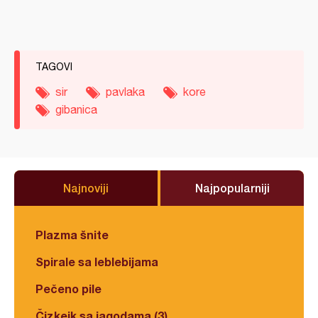
TAGOVI
sir
pavlaka
kore
gibanica
Najnoviji
Najpopularniji
Plazma šnite
Spirale sa leblebijama
Pečeno pile
Čizkejk sa jagodama (3)