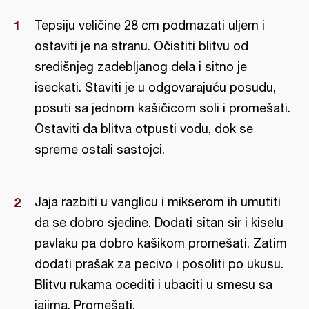
Tepsiju veličine 28 cm podmazati uljem i
ostaviti je na stranu. Očistiti blitvu od
središnjeg zadebljanog dela i sitno je
iseckati. Staviti je u odgovarajuću posudu,
posuti sa jednom kašičicom soli i promešati.
Ostaviti da blitva otpusti vodu, dok se
spreme ostali sastojci.
Jaja razbiti u vanglicu i mikserom ih umutiti
da se dobro sjedine. Dodati sitan sir i kiselu
pavlaku pa dobro kašikom promešati. Zatim
dodati prašak za pecivo i posoliti po ukusu.
Blitvu rukama ocediti i ubaciti u smesu sa
jajima. Promešati.