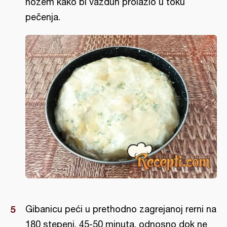
nožem kako bi vazduh prolazio u toku
pečenja.
Gibanicu peći u prethodno zagrejanoj rerni na
180 stepeni, 45-50 minuta, odnosno dok ne