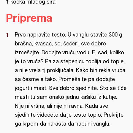
1 kocka mladog sira
Priprema
Prvo napravite testo. U vanglu stavite 300 g
brašna, kvasac, so, šećer i sve dobro
izmešajte. Dodajte vruću vodu. E, sad, koliko
je to vruća? Pa za stepenicu toplija od tople,
a nije vrela tj proključala. Kako bih rekla vruća
sa česme e tako. Promešajte pa dodajte
jogurt i mast. Sve dobro sjedinite. Što se tiče
masti tu sam onako jednu kašiku iz kutije.
Nije ni vršna, ali nije ni ravna. Kada sve
sjedinite videćete da je testo toplo. Prekrijte
ga krpom da narasta da napuni vanglu.