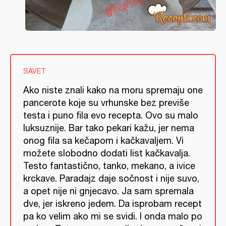
SAVET
Ako niste znali kako na moru spremaju one
pancerote koje su vrhunske bez previše
testa i puno fila evo recepta. Ovo su malo
luksuznije. Bar tako pekari kažu, jer nema
onog fila sa kečapom i kačkavaljem. Vi
možete slobodno dodati list kačkavalja.
Testo fantastično, tanko, mekano, a ivice
krckave. Paradajz daje sočnost i nije suvo,
a opet nije ni gnjecavo. Ja sam spremala
dve, jer iskreno jedem. Da isprobam recept
pa ko velim ako mi se svidi. I onda malo po