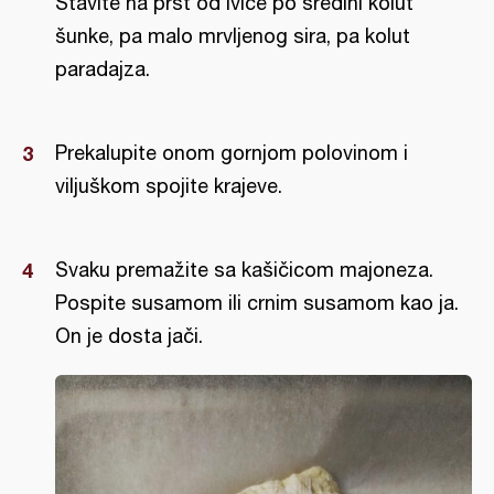
Stavite na prst od ivice po sredini kolut
šunke, pa malo mrvljenog sira, pa kolut
paradajza.
Prekalupite onom gornjom polovinom i
viljuškom spojite krajeve.
Svaku premažite sa kašičicom majoneza.
Pospite susamom ili crnim susamom kao ja.
On je dosta jači.