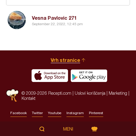
Vesna Pavlovic 271
September 22, 2022, 12:45 pm
Vrh stranice
© 2009-2026 Recepti.com |
Uslovi korišćenja
|
Marketing
|
Kontakt
Facebook
Twitter
Youtube
Instagram
Pinterest
Site by:
HALO