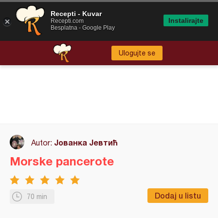
Recepti - Kuvar
Instalirajte
Recepti.com
Besplatna - Google Play
Ulogujte se
Јованка Јевтић
Autor:
Morske pancerote
Dodaj u listu
70 min