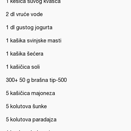
1 kesica suvog kvasca
2 dl vruće vode
1 dl gustog jogurta
1 kašika svinjske masti
1 kašika šećera
1 kašičica soli
300+ 50 g brašna tip-500
5 kašičica majoneza
5 kolutova šunke
5 kolutova paradajza