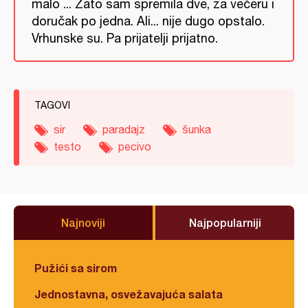
malo ... Zato sam spremila dve, za večeru i
doručak po jedna. Ali... nije dugo opstalo.
Vrhunske su. Pa prijatelji prijatno.
TAGOVI
sir
paradajz
šunka
testo
pecivo
Najnoviji
Najpopularniji
Pužići sa sirom
Jednostavna, osvežavajuća salata