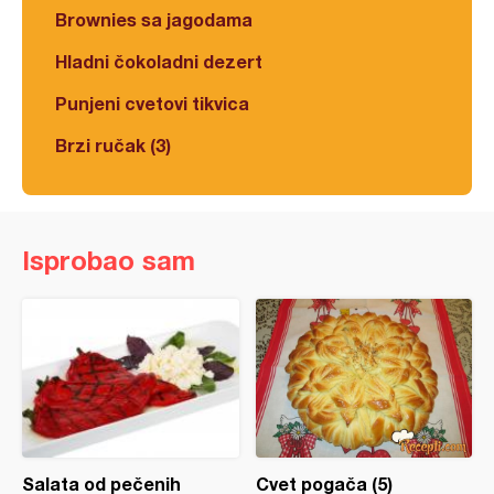
Brownies sa jagodama
Hladni čokoladni dezert
Punjeni cvetovi tikvica
Brzi ručak (3)
Isprobao sam
Salata od pečenih
Cvet pogača (5)