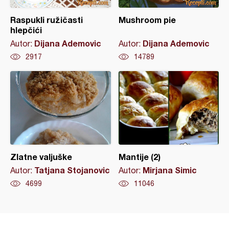
Raspukli ružičasti
Mushroom pie
hlepčići
Dijana Ademovic
Dijana Ademovic
Autor:
Autor:
2917
14789
Zlatne valjuške
Mantije (2)
Tatjana Stojanovic
Mirjana Simic
Autor:
Autor:
4699
11046