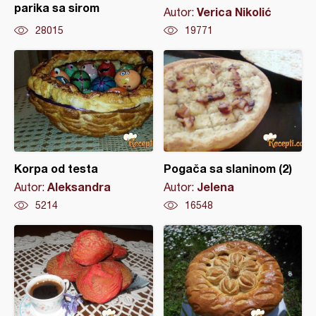
parika sa sirom
Verica Nikolić
Autor:
28015
19771
Korpa od testa
Pogača sa slaninom (2)
Aleksandra
Jelena
Autor:
Autor:
5214
16548