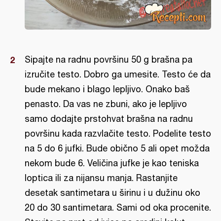
Sipajte na radnu površinu 50 g brašna pa
izručite testo. Dobro ga umesite. Testo će da
bude mekano i blago lepljivo. Onako baš
penasto. Da vas ne zbuni, ako je lepljivo
samo dodajte prstohvat brašna na radnu
površinu kada razvlačite testo. Podelite testo
na 5 do 6 jufki. Bude obično 5 ali opet možda
nekom bude 6. Veličina jufke je kao teniska
loptica ili za nijansu manja. Rastanjite
desetak santimetara u širinu i u dužinu oko
20 do 30 santimetara. Sami od oka procenite.