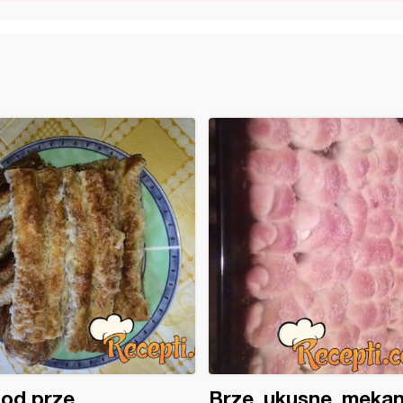
 od prze
Brze, ukusne, meka