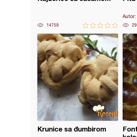
Autor:
14759
29
 sa kačkavaljem
Krunice sa đumbirom
Font