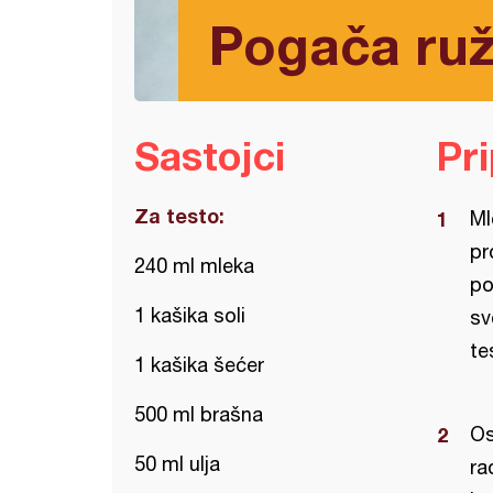
Pogača ruž
Sastojci
Pr
Za testo:
Ml
pr
240 ml mleka
po
1 kašika soli
sv
te
1 kašika šećer
500 ml brašna
Os
50 ml ulja
ra