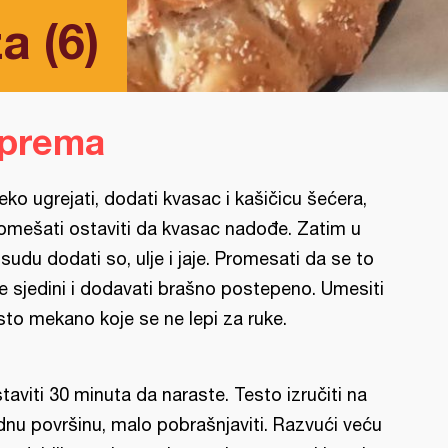
a (6)
iprema
eko ugrejati, dodati kvasac i kašičicu šećera,
omešati ostaviti da kvasac nadođe. Zatim u
sudu dodati so, ulje i jaje. Promesati da se to
e sjedini i dodavati brašno postepeno. Umesiti
sto mekano koje se ne lepi za ruke.
taviti 30 minuta da naraste. Testo izručiti na
dnu površinu, malo pobrašnjaviti. Razvući veću