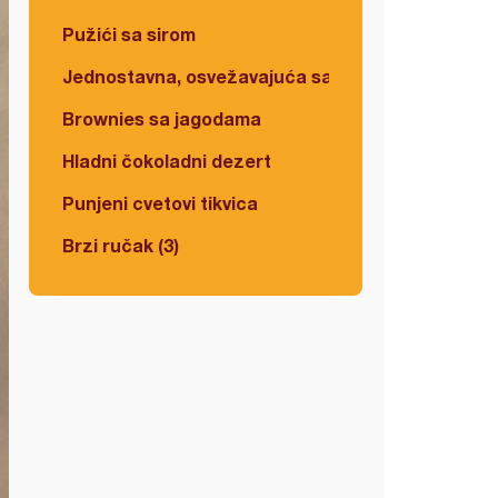
Pužići sa sirom
Jednostavna, osvežavajuća salata
Brownies sa jagodama
Hladni čokoladni dezert
Punjeni cvetovi tikvica
Brzi ručak (3)