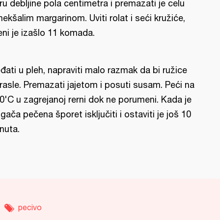
ru debljine pola centimetra i premazati je celu
ekšalim margarinom. Uviti rolat i seći kružiće,
ni je izašlo 11 komada.
đati u pleh, napraviti malo razmak da bi ružice
rasle. Premazati jajetom i posuti susam. Peći na
0'C u zagrejanoj rerni dok ne porumeni. Kada je
gača pečena šporet isključiti i ostaviti je još 10
nuta.
pecivo