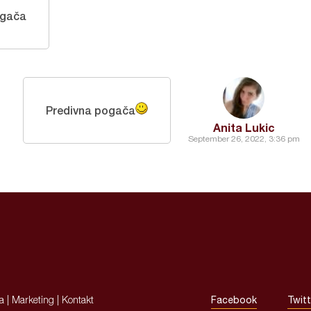
ogača
Predivna pogača
Anita Lukic
September 26, 2022, 3:36 pm
ja
|
Marketing
|
Kontakt
Facebook
Twitt