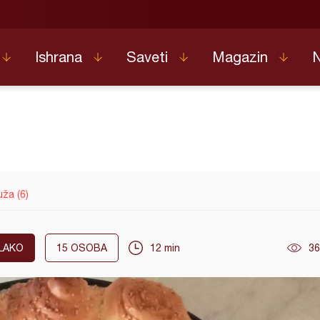
Ishrana
Saveti
Magazin
ža (6)
LAKO
15
OSOBA
12 min
36