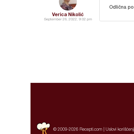
Odlična p
Verica Nikolić
September 26, 2022, 9:02 pm
© 2009-2026 Recepti.com |
Uslovi korišćen