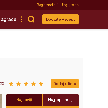
Registracija
Ulogujte se
Nagrade
Dodajte Recept
Dodaj u listu
23
Najnoviji
Najpopularniji