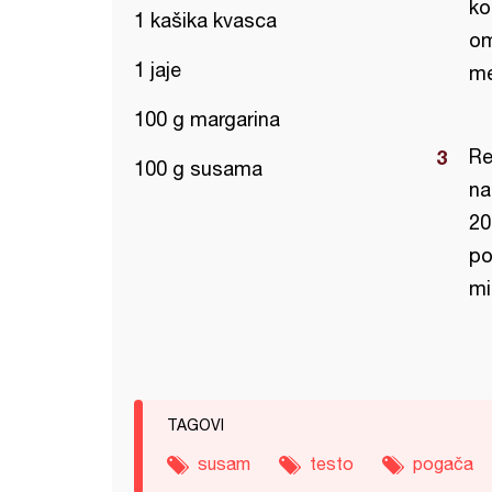
ko
1 kašika kvasca
om
1 jaje
me
100 g margarina
Re
100 g susama
na
20
po
mi
TAGOVI
susam
testo
pogača