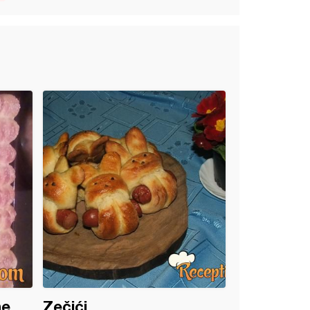
ne
Zečići