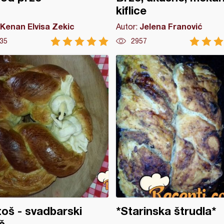
kiflice
Kenan Elvisa Zekic
Jelena Franović
Autor:
35
2957
oš - svadbarski
*Starinska štrudla*