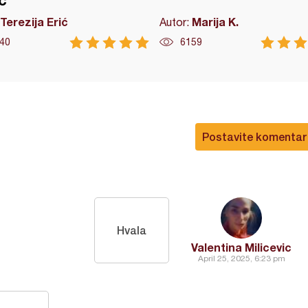
č
Terezija Erić
Marija K.
Autor:
40
6159
Postavite komentar
Hvala
Valentina Milicevic
April 25, 2025, 6:23 pm