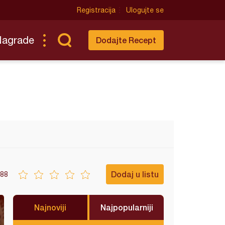
Registracija
Ulogujte se
Nagrade
Dodajte Recept
Dodaj u listu
88
Najnoviji
Najpopularniji