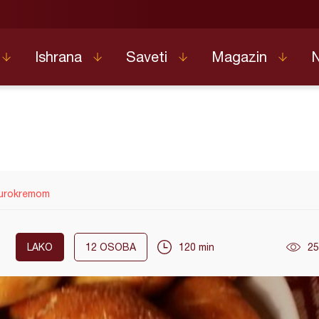
Ishrana
Saveti
Magazin
eurokremom
LAKO
12
OSOBA
120 min
25