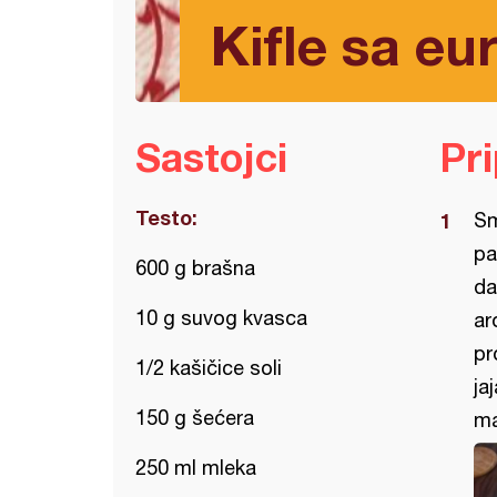
Kifle sa e
Sastojci
Pr
Testo:
Sm
pa
600 g brašna
da
10 g suvog kvasca
ar
pr
1/2 kašičice soli
ja
150 g šećera
ma
250 ml mleka