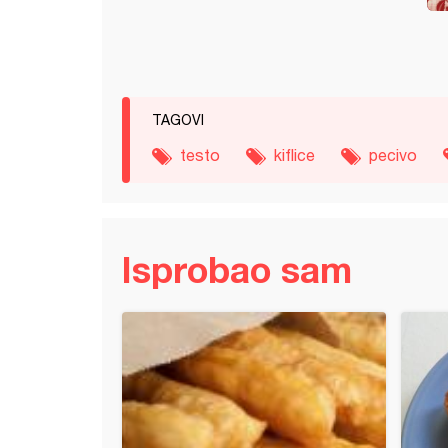
TAGOVI
testo
kiflice
pecivo
Isprobao sam
a (25)