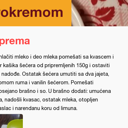
urokremom
iprema
lačiti mleko i deo mleka pomešati sa kvascem i
r kašika šećera od pripremljenih 150g i ostaviti
 nadođe. Ostatak šećera umutiti sa dva jajeta,
omom ruma i vanilin šećerom. Pomešati
osejano brašno i so. U brašno dodati: umućena
ja, nadošli kvasac, ostatak mleka, otopljen
slac i narendanu koru od limuna.