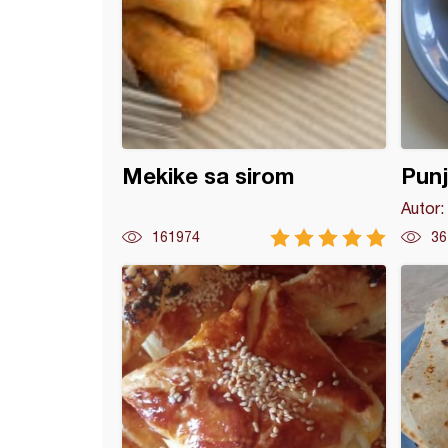
Mekike sa sirom
Punj
Autor:
161974
36
ke sa sirom