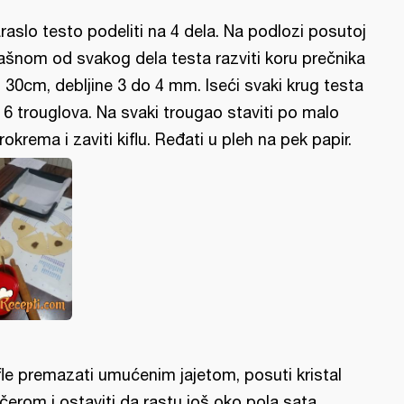
raslo testo podeliti na 4 dela. Na podlozi posutoj
ašnom od svakog dela testa razviti koru prečnika
 30cm, debljine 3 do 4 mm. Iseći svaki krug testa
 6 trouglova. Na svaki trougao staviti po malo
rokrema i zaviti kiflu. Ređati u pleh na pek papir.
fle premazati umućenim jajetom, posuti kristal
čerom i ostaviti da rastu još oko pola sata.