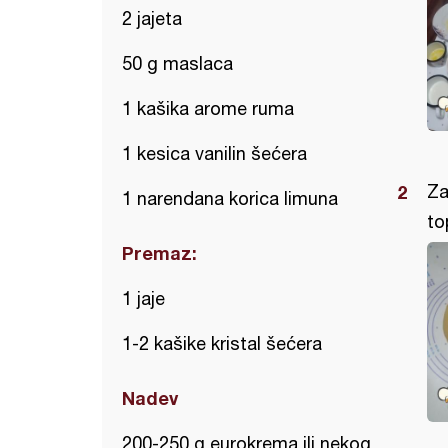
2 jajeta
50 g maslaca
1 kašika arome ruma
1 kesica vanilin šećera
Za
1 narendana korica limuna
to
Premaz:
1 jaje
1-2 kašike kristal šećera
Nadev
200-250 g eurokrema ili nekog