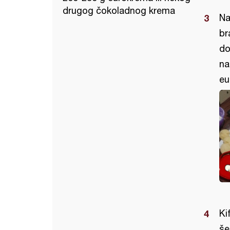
drugog čokoladnog krema
Na
br
do
na
eu
Ki
še