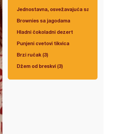
Jednostavna, osvežavajuća salata
Brownies sa jagodama
Hladni čokoladni dezert
Punjeni cvetovi tikvica
Brzi ručak (3)
Džem od breskvi (3)