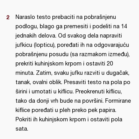
Naraslo testo prebaciti na pobrašnjenu
podlogu, blago ga premesiti i podeliti na 14
jednakih delova. Od svakog dela napraviti
jufkicu (lopticu), poređati ih na odgovarajuću
pobrašnjenu posudu (sa razmakom između),
prekriti kuhinjskom krpom i ostaviti 20
minuta. Zatim, svaku jufku razviti u dugačak,
tanak, ovalni oblik. Presaviti testo na pola po
širini i umotati u kiflicu. Preokrenuti kiflicu,
tako da donji vrh bude na površini. Formirane
kiflice poređati u pleh preko pek papira.
Pokriti ih kuhinjskom krpom i ostaviti pola
sata.