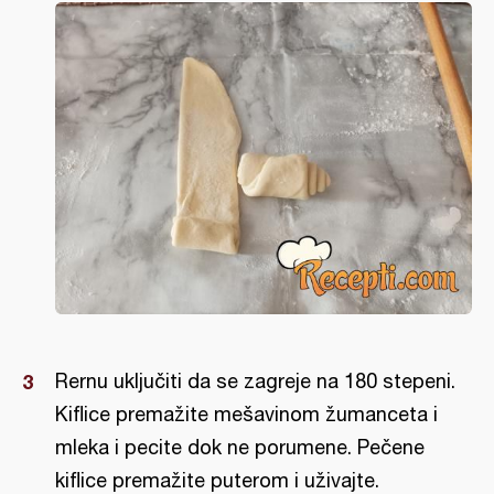
Rernu uključiti da se zagreje na 180 stepeni.
Kiflice premažite mešavinom žumanceta i
mleka i pecite dok ne porumene. Pečene
kiflice premažite puterom i uživajte.