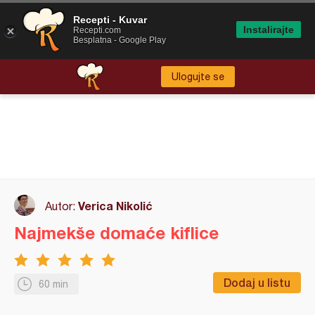
Recepti - Kuvar
Instalirajte
Recepti.com
Besplatna - Google Play
Ulogujte se
Verica Nikolić
Autor:
Najmekše domaće kiflice
Dodaj u listu
60 min