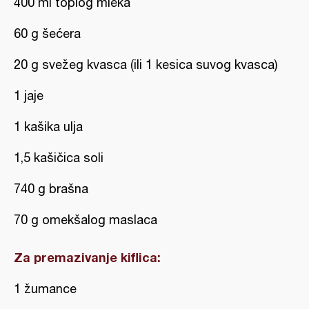
400 ml toplog mleka
60 g šećera
20 g svežeg kvasca (ili 1 kesica suvog kvasca)
1 jaje
1 kašika ulja
1,5 kašičica soli
740 g brašna
70 g omekšalog maslaca
Za premazivanje kiflica:
1 žumance