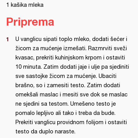
1 kašika mleka
Priprema
U vanglicu sipati toplo mleko, dodati šećer i
žicom za mućenje izmešati. Razmrviti sveži
kvasac, prekriti kuhinjskom krpom i ostaviti
10 minuta. Zatim dodati jaje i ulje pa sjediniti
sve sastojke žicom za mućenje. Ubaciti
brašno, so i zamesiti testo. Zatim dodati
omekšali maslac i mesiti sve dok se maslac
ne sjedini sa testom. Umešeno testo je
pomalo lepljivo ali tako i treba da bude.
Prekriti vanglicu providnom folijom i ostaviti
testo da duplo naraste.