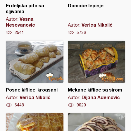
Erdeljska pita sa
Domaće lepinje
šljivama
Vesna
Autor:
Nesovanovic
Verica Nikolić
Autor:
2541
5736
Posne kiflice-kroasani
Mekane kiflice sa sirom
Verica Nikolić
Dijana Ademovic
Autor:
Autor:
6448
9020