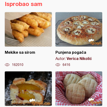
Isprobao sam
Mekike sa sirom
Punjena pogača
Verica Nikolić
Autor:
162010
6416