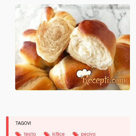
TAGOVI
testo
kiflice
pecivo