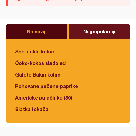
Najnoviji
Najpopularniji
Šne-nokle kolač
Čoko-kokos sladoled
Galete Bakin kolač
Pohovane pečene paprike
Americke palačinke (30)
Slatka fokača