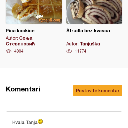
Pica kockice
Štrudla bez kvasca
Соња
Autor:
Стевановић
Tanjuška
Autor:
4804
11774
Komentari
Postavite komentar
Hvala Tanja