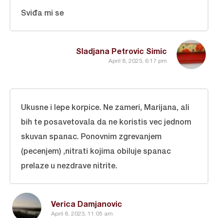
Sviđa mi se
Sladjana Petrovic Simic
April 8, 2023, 6:17 pm
Ukusne i lepe korpice. Ne zameri, Marijana, ali
bih te posavetovala da ne koristis vec jednom
skuvan spanac. Ponovnim zgrevanjem
(pecenjem) ,nitrati kojima obiluje spanac
prelaze u nezdrave nitrite.
Verica Damjanovic
April 8, 2023, 11:05 am