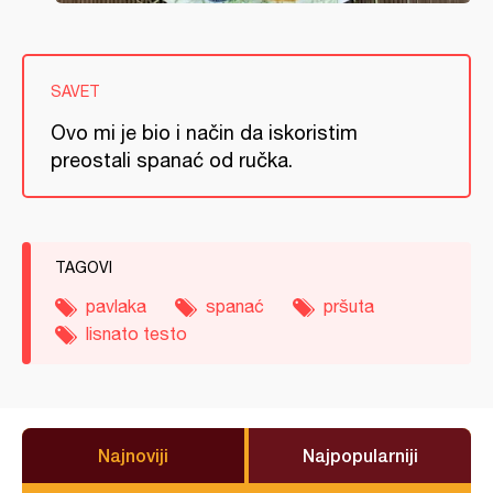
SAVET
Ovo mi je bio i način da iskoristim
preostali spanać od ručka.
TAGOVI
pavlaka
spanać
pršuta
lisnato testo
Najnoviji
Najpopularniji