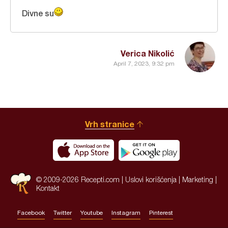
Divne su
Verica Nikolić
April 7, 2023, 9:32 pm
Vrh stranice
© 2009-2026 Recepti.com |
Uslovi korišćenja
|
Marketing
|
Kontakt
Facebook
Twitter
Youtube
Instagram
Pinterest