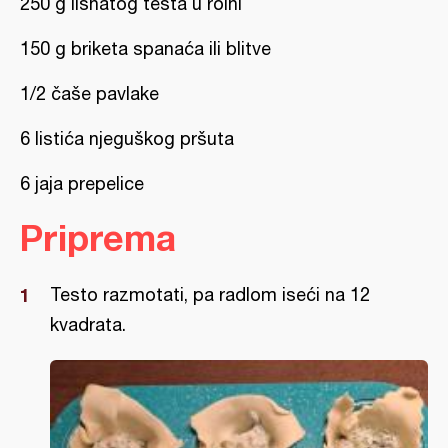
250 g lisnatog testa u rolni
150 g briketa spanaća ili blitve
1/2 čaše pavlake
6 listića njeguškog pršuta
6 jaja prepelice
Priprema
Testo razmotati, pa radlom iseći na 12
kvadrata.