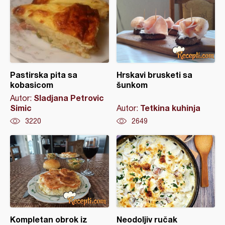
Pastirska pita sa
Hrskavi brusketi sa
kobasicom
šunkom
Sladjana Petrovic
Autor:
Simic
Tetkina kuhinja
Autor:
3220
2649
Kompletan obrok iz
Neodoljiv ručak