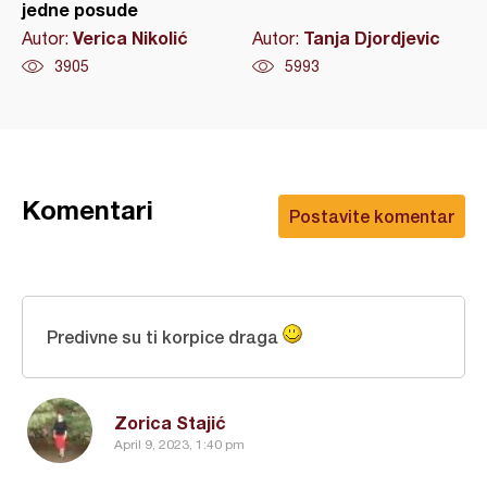
jedne posude
Verica Nikolić
Tanja Djordjevic
Autor:
Autor:
3905
5993
Komentari
Postavite komentar
Predivne su ti korpice draga
Zorica Stajić
April 9, 2023, 1:40 pm