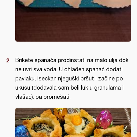
Brikete spanaća prodinstati na malo ulja dok
ne uvri sva voda. U ohlađen spanać dodati
pavlaku, iseckan njeguški pršut i začine po
ukusu (dodavala sam beli luk u granulama i
vlašac), pa promešati.