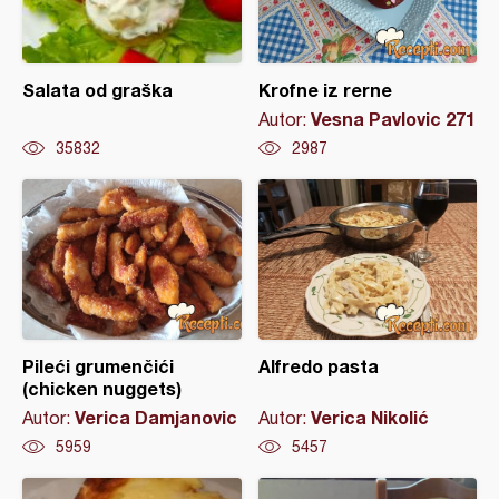
Salata od graška
Krofne iz rerne
Vesna Pavlovic 271
Autor:
35832
2987
Pileći grumenčići
Alfredo pasta
(chicken nuggets)
Verica Damjanovic
Verica Nikolić
Autor:
Autor:
5959
5457