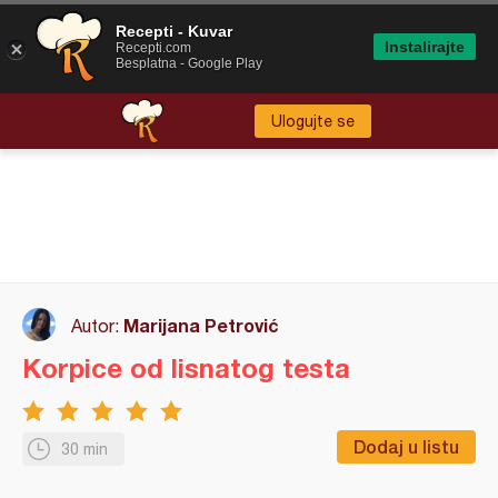
Recepti - Kuvar
Instalirajte
Recepti.com
Besplatna - Google Play
Ulogujte se
Marijana Petrović
Autor:
Korpice od lisnatog testa
Dodaj u listu
30 min