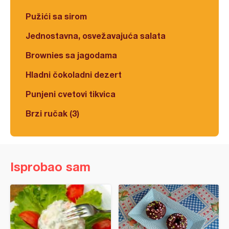
Pužići sa sirom
Jednostavna, osvežavajuća salata
Brownies sa jagodama
Hladni čokoladni dezert
Punjeni cvetovi tikvica
Brzi ručak (3)
Isprobao sam