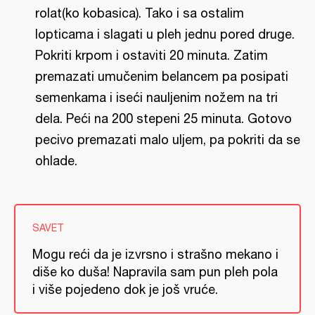
rolat(ko kobasica). Tako i sa ostalim
lopticama i slagati u pleh jednu pored druge.
Pokriti krpom i ostaviti 20 minuta. Zatim
premazati umučenim belancem pa posipati
semenkama i iseći nauljenim nožem na tri
dela. Peći na 200 stepeni 25 minuta. Gotovo
pecivo premazati malo uljem, pa pokriti da se
ohlade.
SAVET
Mogu reći da je izvrsno i strašno mekano i
diše ko duša! Napravila sam pun pleh pola
i više pojedeno dok je još vruće.