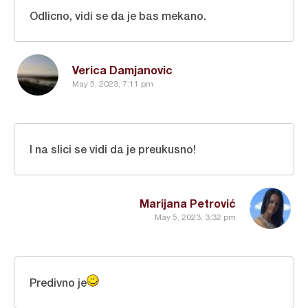
Odlicno, vidi se da je bas mekano.
Verica Damjanovic
May 5, 2023, 7:11 pm
I na slici se vidi da je preukusno!
Marijana Petrović
May 5, 2023, 3:32 pm
Predivno je