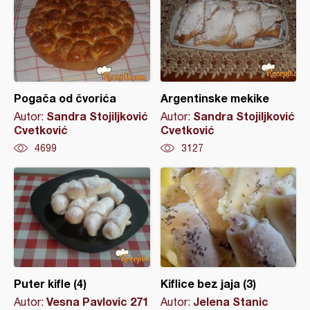
Pogača od čvorića
Argentinske mekike
Sandra Stojiljković
Sandra Stojiljković
Autor:
Autor:
Cvetković
Cvetković
4699
3127
Puter kifle (4)
Kiflice bez jaja (3)
Vesna Pavlovic 271
Jelena Stanic
Autor:
Autor: