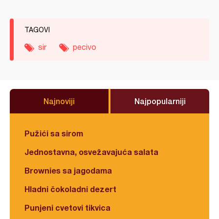
TAGOVI
sir
pecivo
Najnoviji
Najpopularniji
Pužići sa sirom
Jednostavna, osvežavajuća salata
Brownies sa jagodama
Hladni čokoladni dezert
Punjeni cvetovi tikvica