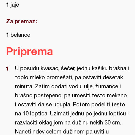
1 jaje
Za premaz:
1 belance
Priprema
U posudu kvasac, šećer, jednu kašiku brašna i
toplo mleko promešati, pa ostaviti desetak
minuta. Zatim dodati vodu, ulje, žumance i
brašno postepeno, pa umesiti testo mekano
i ostaviti da se udupla. Potom podeliti testo
na 10 loptica. Uzimati jednu po jednu lopticu i
razvlačiti oklagijom na dužinu nekih 30 cm.
Naneti ndev celom dužinom pa uviti u