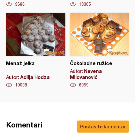
3686
13305
Menaž jelka
Čokoladne ružice
Nevena
Autor:
Adilja Hodza
Milovanović
Autor:
10038
6959
Komentari
Postavite komentar