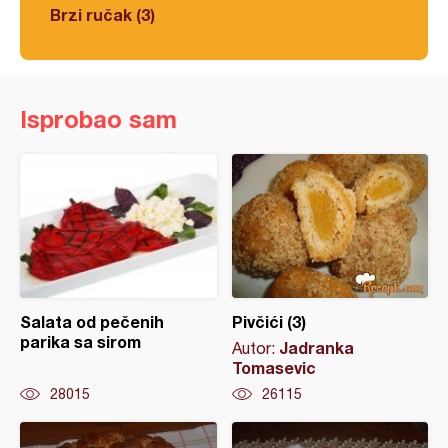
Brzi ručak (3)
Isprobao sam
Salata od pečenih
Pivčići (3)
parika sa sirom
Jadranka
Autor:
Tomasevic
28015
26115