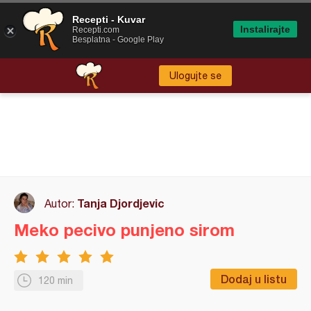
Recepti - Kuvar
Instalirajte
Recepti.com
Besplatna - Google Play
Ulogujte se
Tanja Djordjevic
Autor:
Meko pecivo punjeno sirom
Dodaj u listu
120 min