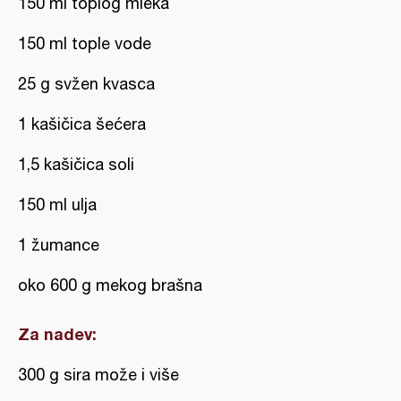
150 ml toplog mleka
150 ml tople vode
25 g svžen kvasca
1 kašičica šećera
1,5 kašičica soli
150 ml ulja
1 žumance
oko 600 g mekog brašna
Za nadev:
300 g sira može i više