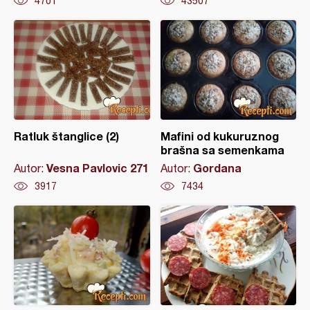
4701
43507
Ratluk štanglice (2)
Mafini od kukuruznog
brašna sa semenkama
Vesna Pavlovic 271
Gordana
Autor:
Autor:
3917
7434