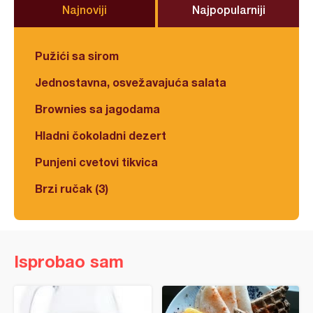
Najnoviji
Najpopularniji
Pužići sa sirom
Jednostavna, osvežavajuća salata
Brownies sa jagodama
Hladni čokoladni dezert
Punjeni cvetovi tikvica
Brzi ručak (3)
Isprobao sam