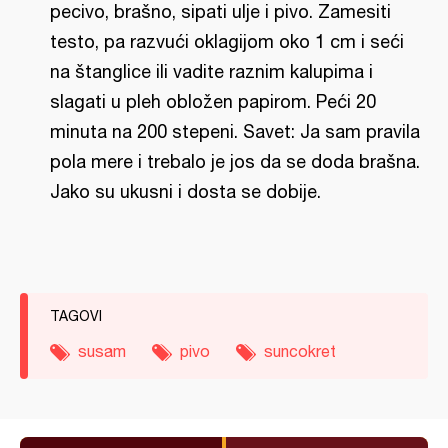
pecivo, brašno, sipati ulje i pivo. Zamesiti
testo, pa razvući oklagijom oko 1 cm i seći
na štanglice ili vadite raznim kalupima i
slagati u pleh obložen papirom. Peći 20
minuta na 200 stepeni. Savet: Ja sam pravila
pola mere i trebalo je jos da se doda brašna.
Jako su ukusni i dosta se dobije.
TAGOVI
susam
pivo
suncokret