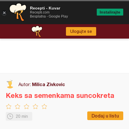
Recepti - Kuvar
Instalirajte
Recepti.com
Besplatna - Google Play
Ulogujte se
Milica Zivkovic
Autor:
Keks sa semenkama suncokreta
Dodaj u listu
20 min