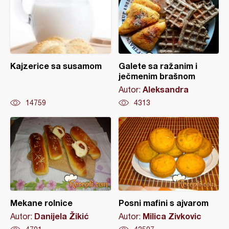
Kajzerice sa susamom
Galete sa ražanim i
ječmenim brašnom
Aleksandra
Autor:
14759
4313
Mekane rolnice
Posni mafini s ajvarom
Danijela Žikić
Milica Zivkovic
Autor:
Autor: