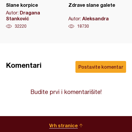
Slane korpice
Zdrave slane galete
Dragana
Autor:
Stanković
Aleksandra
Autor:
32220
18730
Komentari
Postavite komentar
Budite prvi i komentarišite!
Vrh stranice