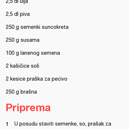
2,5 dl ulja
2,5 dl piva
250 g semenki suncokreta
250 g susama
100 g lanenog semena
2 kašičice soli
2 kesice praška za pecivo
250 g brašna
Priprema
U posudu staviti semenke, so, prašak za