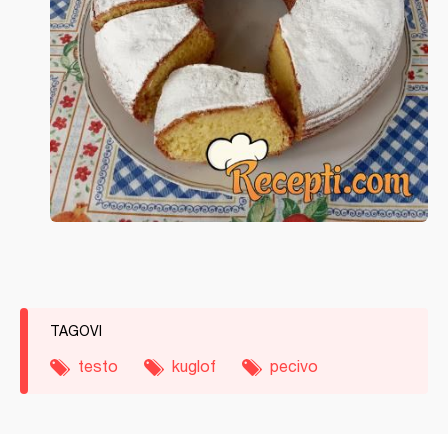
TAGOVI
testo
kuglof
pecivo