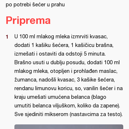
po potrebi šećer u prahu
Priprema
U 100 ml mlakog mleka izmrviti kvasac,
dodati 1 kašiku šećera, 1 kašičicu brašna,
izmešati i ostaviti da odstoji 5 minuta.
Brašno usuti u dublju posudu, dodati 100 ml
mlakog mleka, otopljen i prohlađen maslac,
žumanca, nadošli kvasac, 3 kašike šećera,
rendanu limunovu koricu, so, vanilin šećer i na
kraju umešati umućena belanca (blago
umutiti belanca viljuškom, koliko da zapene).
Sve sjediniti mikserom (nastavcima za testo).