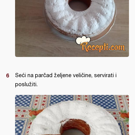
Seći na parčad željene veličine, servirati i
poslužiti.