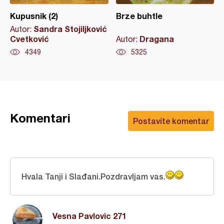
Kupusnik (2)
Brze buhtle
Sandra Stojiljković
Autor:
Cvetković
Dragana
Autor:
4349
5325
Komentari
Postavite komentar
Hvala Tanji i Slađani.Pozdravljam vas.
Vesna Pavlovic 271