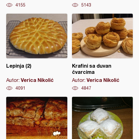
4155
5143
Lepinja (2)
Krafini sa duvan
čvarcima
Verica Nikolić
Verica Nikolić
Autor:
Autor:
4091
4847