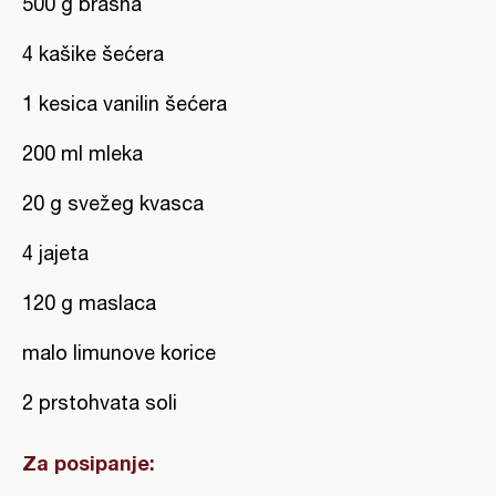
500 g brašna
4 kašike šećera
1 kesica vanilin šećera
200 ml mleka
20 g svežeg kvasca
4 jajeta
120 g maslaca
malo limunove korice
2 prstohvata soli
Za posipanje: