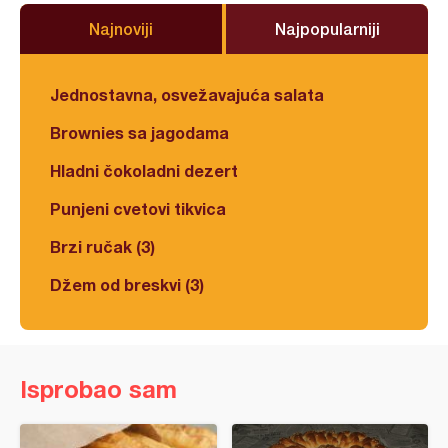
Najnoviji
Najpopularniji
Jednostavna, osvežavajuća salata
Brownies sa jagodama
Hladni čokoladni dezert
Punjeni cvetovi tikvica
Brzi ručak (3)
Džem od breskvi (3)
Isprobao sam