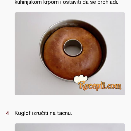
kuhinjskom krpom i ostaviti da se prohladi.
Kuglof izručiti na tacnu.