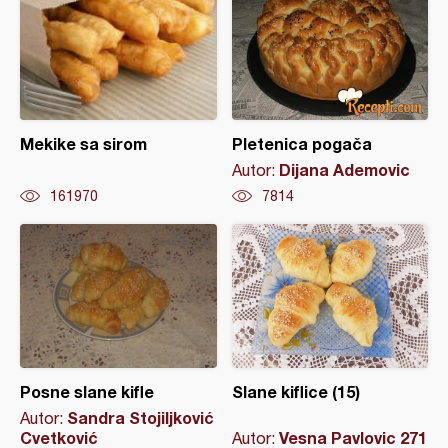
Mekike sa sirom
Pletenica pogača
Dijana Ademovic
Autor:
161970
7814
Posne slane kifle
Slane kiflice (15)
Sandra Stojiljković
Autor:
Cvetković
Vesna Pavlovic 271
Autor: