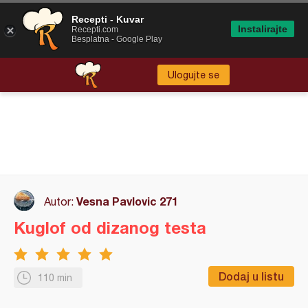
Recepti - Kuvar
Instalirajte
Recepti.com
Besplatna - Google Play
Ulogujte se
Vesna Pavlovic 271
Autor:
Kuglof od dizanog testa
Dodaj u listu
110 min