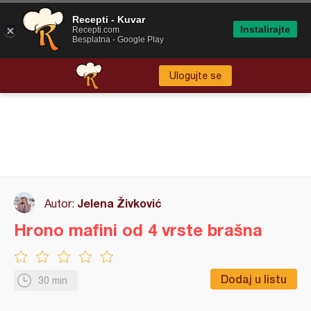
Recepti - Kuvar
Instalirajte
Recepti.com
Besplatna - Google Play
Ulogujte se
Jelena Živković
Autor:
Hrono mafini od 4 vrste brašna
Dodaj u listu
30 min