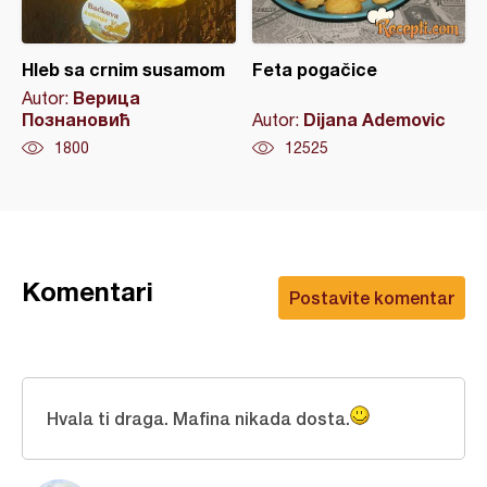
Hleb sa crnim susamom
Feta pogačice
Верица
Autor:
Познановић
Dijana Ademovic
Autor:
1800
12525
Komentari
Postavite komentar
Hvala ti draga. Mafina nikada dosta.