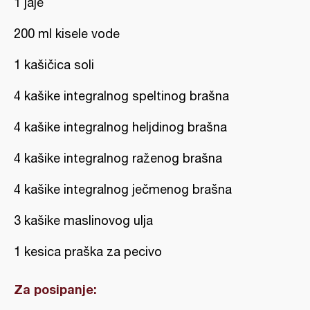
1 jaje
200 ml kisele vode
1 kašičica soli
4 kašike integralnog speltinog brašna
4 kašike integralnog heljdinog brašna
4 kašike integralnog raženog brašna
4 kašike integralnog ječmenog brašna
3 kašike maslinovog ulja
1 kesica praška za pecivo
Za posipanje: