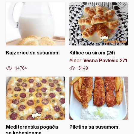
Kajzerice sa susamom
Kiflice sa sirom (24)
Vesna Pavlovic 271
Autor:
14764
5148
Mediteranska pogača
Piletina sa susamom
sa kobasicama