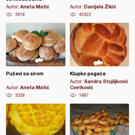
Aneta Matić
Danijela Žikić
Autor:
Autor:
3918
45322
Puževi sa sirom
Klupko pogača
Sandra Stojiljković
Autor:
Aneta Matić
Cvetković
Autor:
3328
1887