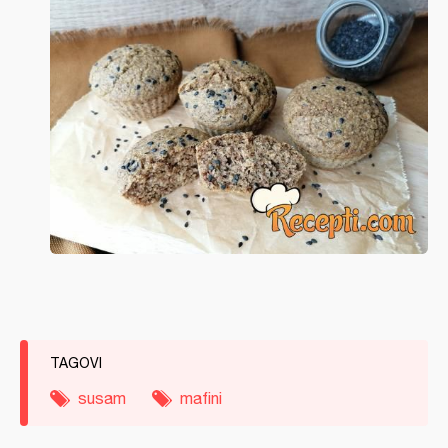
TAGOVI
susam
mafini