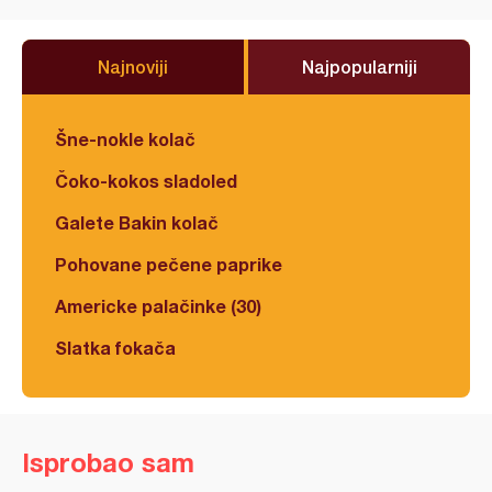
Najnoviji
Najpopularniji
Šne-nokle kolač
Čoko-kokos sladoled
Galete Bakin kolač
Pohovane pečene paprike
Americke palačinke (30)
Slatka fokača
Isprobao sam