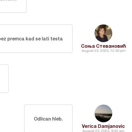
bez premca kad se lati testa
Соња Стевановић
August 23, 2023, 12:30 pm
Odlican hleb.
Verica Damjanovic
August 23, 2023, 9:45 am