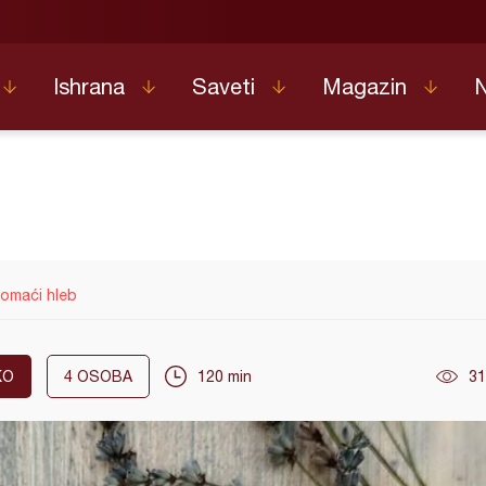
Ishrana
Saveti
Magazin
omaći hleb
KO
4
OSOBA
120 min
31