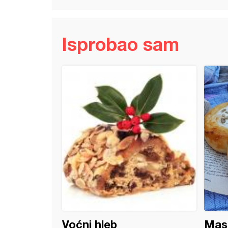
Isprobao sam
otkini
Voćni hleb
Mas