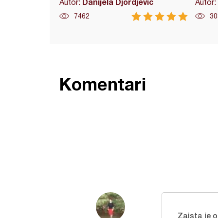
Danijela Djordjevic
Autor:
Autor:
7462
30
Komentari
Zaista je o