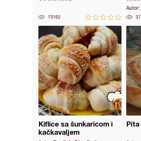
Autor:
13162
37
a - ruža
Kiflice sa šunkaricom i
Pita 
kačkavaljem