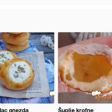
lac gnezda
Šuplje krofne