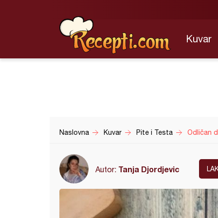
Kuvar
Naslovna
Kuvar
Pite i Testa
Odličan d
Tanja Djordjevic
Autor:
LA