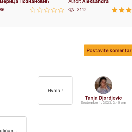
Верица Познановић
Aleksandra
Autor:
86
3112
Postavite komentar
Hvala!!
Tanja Djordjevic
September 1, 2023, 2:49 pm
dličan...