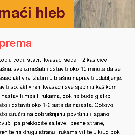
maći hleb
iprema
toplu vodu staviti kvasac, šećer i 2 kašičice
ašna, sve izmešati i ostaviti oko 10 minuta da se
asac aktivira. Zatim u brašnu napraviti udubljenje,
aviti so, aktivirani kvasac i sve sjediniti kašikom
 nastaviti mesiti rukama, dok ne bude glatko
sto i ostaviti oko 1-2 sata da narasta. Gotovo
sto izručiti na pobrašnjenu površinu i lagano
zvući, pa preklopite sa leve i desne strane,
renite na drugu stranu i rukama vrtite u krug dok