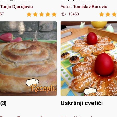
Tanja Djordjevic
Tomislav Borović
Autor:
57
13453
(3)
Uskršnji cvetići