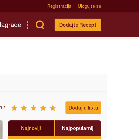
Registracija
Ulogujte se
Nagrade
Dodajte Recept
Dodaj u listu
12
Najnoviji
Najpopularniji