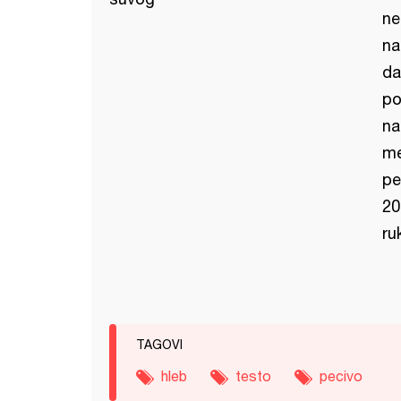
ne
na
da
po
na
me
pe
20
ru
TAGOVI
hleb
testo
pecivo