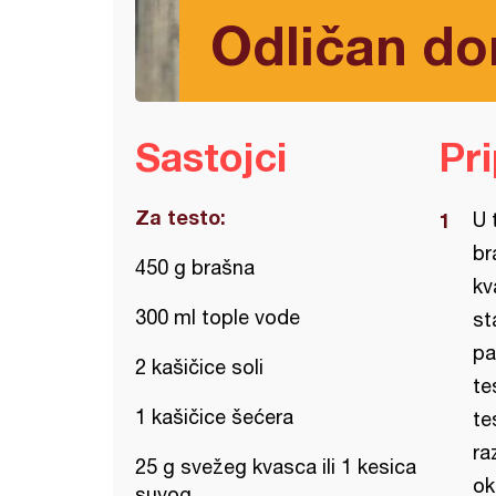
Odličan do
Sastojci
Pr
Za testo:
U 
br
450 g brašna
kv
300 ml tople vode
st
pa
2 kašičice soli
te
1 kašičice šećera
te
ra
25 g svežeg kvasca ili 1 kesica
ok
suvog