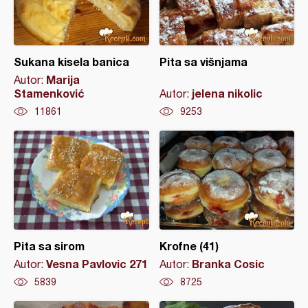
Sukana kisela banica
Pita sa višnjama
Marija
Autor:
Stamenković
jelena nikolic
Autor:
11861
9253
Pita sa sirom
Krofne (41)
Vesna Pavlovic 271
Branka Cosic
Autor:
Autor:
5839
8725