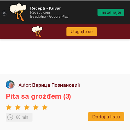
Recepti - Kuvar
Instalirajte
Recepti.com
Besplatna - Google Play
Ulogujte se
Верица Познановић
Autor:
Pita sa grožđem (3)
Dodaj u listu
60 min