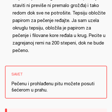
staviti ni previše ni premalo grožđa) i tako
redom dok sve ne potrošite. Tepsiju obložite
papirom za pečenje ređajte. Ja sam uzela
okruglu tepsiju, obložila je papirom za
pečenje i filovane kore ređala u krug. Pecite u
zagrejanoj rerni na 200 stepeni, dok ne bude
pečeno.
SAVET
Pečenu i prohlađenu pitu možete posuti
šećerom u prahu.