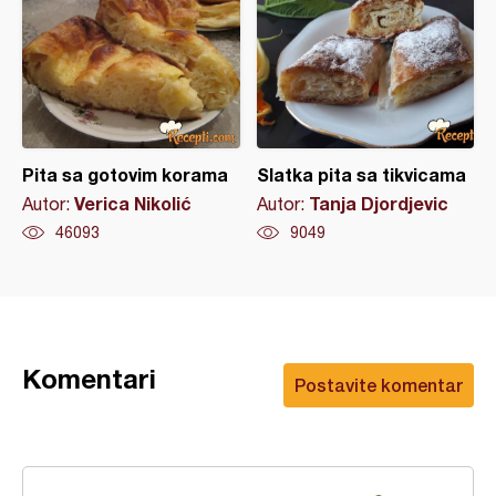
Pita sa gotovim korama
Slatka pita sa tikvicama
Verica Nikolić
Tanja Djordjevic
Autor:
Autor:
46093
9049
Komentari
Postavite komentar