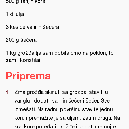
500 g tanjih kora
1 dl ulja
3 kesice vanilin šećera
200 g šećera
1 kg grožđa (ja sam dobila crno na poklon, to
sam i koristila)
Priprema
Zrna grožđa skinuti sa grozda, staviti u
vanglu i dodati, vanilin šećer i šećer. Sve
izmešati. Na radnu površinu stavite jednu
koru i premažite je sa uljem, zatim drugu. Na
kraj kore poređati grožđe i urolati (nemojte