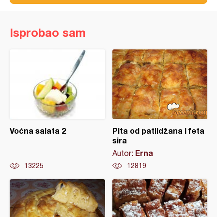
Isprobao sam
Voćna salata 2
Pita od patlidžana i feta
sira
Erna
Autor:
13225
12819