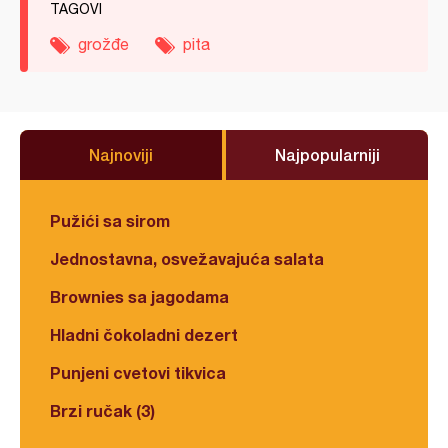
TAGOVI
grožđe
pita
Najnoviji
Najpopularniji
Pužići sa sirom
Jednostavna, osvežavajuća salata
Brownies sa jagodama
Hladni čokoladni dezert
Punjeni cvetovi tikvica
Brzi ručak (3)