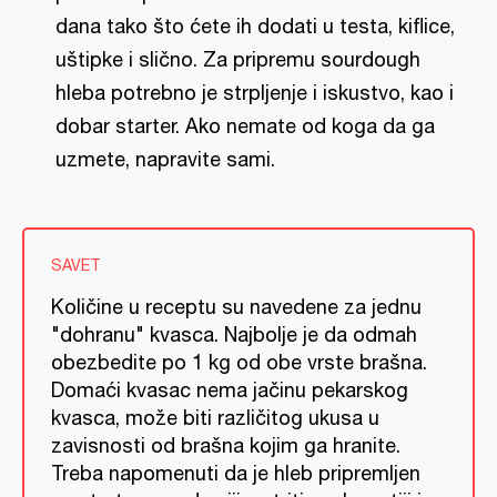
dana tako što ćete ih dodati u testa, kiflice,
uštipke i slično. Za pripremu sourdough
hleba potrebno je strpljenje i iskustvo, kao i
dobar starter. Ako nemate od koga da ga
uzmete, napravite sami.
SAVET
Količine u receptu su navedene za jednu
"dohranu" kvasca. Najbolje je da odmah
obezbedite po 1 kg od obe vrste brašna.
Domaći kvasac nema jačinu pekarskog
kvasca, može biti različitog ukusa u
zavisnosti od brašna kojim ga hranite.
Treba napomenuti da je hleb pripremljen