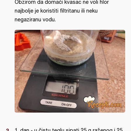
Obzirom da domaći kvasac ne voli hlor
najbolje je koristiti filtritanu ili neku
negaziranu vodu.
1. dan - u čistu teglu sipati 25 g raženog i 25