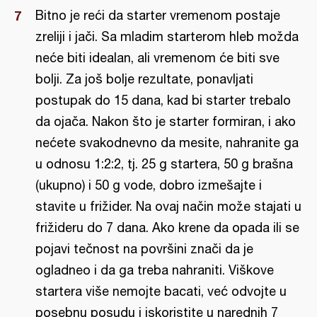
Bitno je reći da starter vremenom postaje
zreliji i jači. Sa mladim starterom hleb možda
neće biti idealan, ali vremenom će biti sve
bolji. Za još bolje rezultate, ponavljati
postupak do 15 dana, kad bi starter trebalo
da ojača. Nakon što je starter formiran, i ako
nećete svakodnevno da mesite, nahranite ga
u odnosu 1:2:2, tj. 25 g startera, 50 g brašna
(ukupno) i 50 g vode, dobro izmešajte i
stavite u frižider. Na ovaj način može stajati u
frižideru do 7 dana. Ako krene da opada ili se
pojavi tečnost na površini znači da je
ogladneo i da ga treba nahraniti. Viškove
startera više nemojte bacati, već odvojte u
posebnu posudu i iskoristite u narednih 7