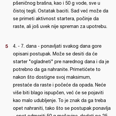
pšeničnog brašna, kao i 50 g vode, sve u
čistoj tegli. Ostatak baciti. Sad već može da
se primeti aktivnost startera, počinje da
raste, ali još uvek nije spreman za upotrebu.
4. - 7. dana - ponavljati svakog dana gore
opisani postupak. Može se desiti da će
starter "ogladneti" pre narednog dana i da je
potrebno da ga nahranite. Primetićete to
nakon što dostigne svoj maksimum,
prestaće da raste i počeće da opada. Neće
više biti blago ispupčen, već će se pojaviti
kao malo udubljenje. To je znak da ga treba
opet nahraniti, tako što se postupak ponavlja
- opet odmeriti 50 g mešavine, dodati po 25