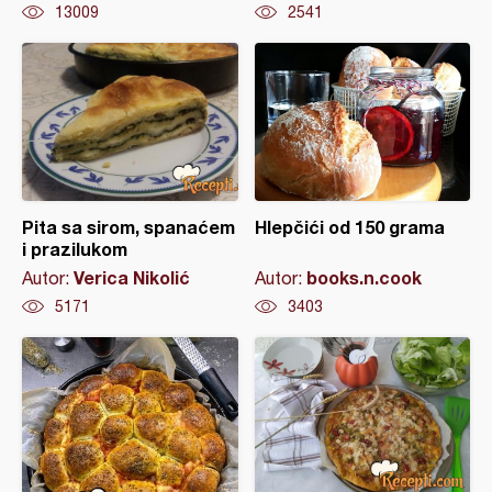
13009
2541
Pita sa sirom, spanaćem
Hlepčići od 150 grama
i prazilukom
Verica Nikolić
books.n.cook
Autor:
Autor:
5171
3403