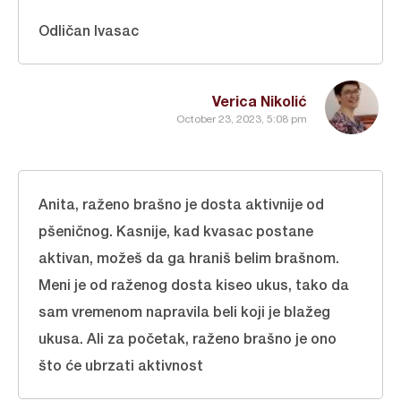
Odličan lvasac
Verica Nikolić
October 23, 2023, 5:08 pm
Anita, raženo brašno je dosta aktivnije od
pšeničnog. Kasnije, kad kvasac postane
aktivan, možeš da ga hraniš belim brašnom.
Meni je od raženog dosta kiseo ukus, tako da
sam vremenom napravila beli koji je blažeg
ukusa. Ali za početak, raženo brašno je ono
što će ubrzati aktivnost