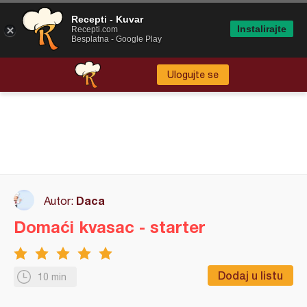
Recepti - Kuvar
Instalirajte
Recepti.com
Besplatna - Google Play
Ulogujte se
Daca
Autor:
Domaći kvasac - starter
Dodaj u listu
10 min