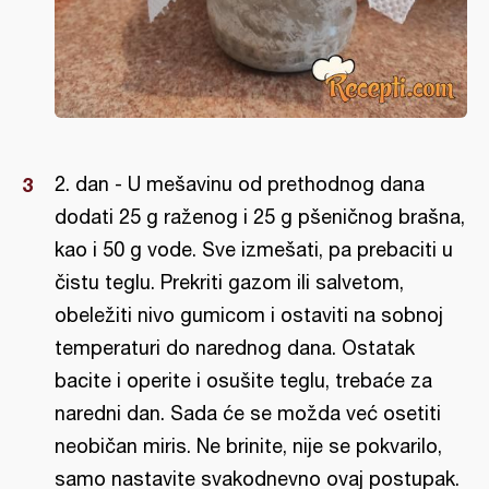
2. dan - U mešavinu od prethodnog dana
dodati 25 g raženog i 25 g pšeničnog brašna,
kao i 50 g vode. Sve izmešati, pa prebaciti u
čistu teglu. Prekriti gazom ili salvetom,
obeležiti nivo gumicom i ostaviti na sobnoj
temperaturi do narednog dana. Ostatak
bacite i operite i osušite teglu, trebaće za
naredni dan. Sada će se možda već osetiti
neobičan miris. Ne brinite, nije se pokvarilo,
samo nastavite svakodnevno ovaj postupak.