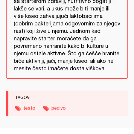
sa starterom zdraviji, nutritivno bogatiji i
lakše se vari, a ukus može biti manje ili
više kiseo zahvaljujući laktobacilima
(dobrim bakterijama odgovornim za njegov
rast) koji žive u njemu. Jednom kad
napravite starter, moraćete da ga
povremeno nahranite kako bi kulture u
njemu ostale aktivne. Što ga češće hranite
biće aktivniji, jači, manje kiseo, ali ako ne
mesite često imačete dosta viškova.
TAGOVI
testo
pecivo