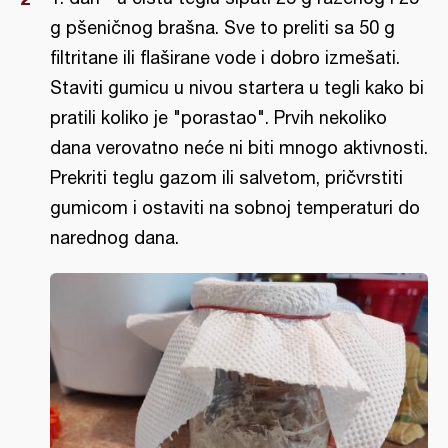
g pšeničnog brašna. Sve to preliti sa 50 g
filtritane ili flaširane vode i dobro izmešati.
Staviti gumicu u nivou startera u tegli kako bi
pratili koliko je "porastao". Prvih nekoliko
dana verovatno neće ni biti mnogo aktivnosti.
Prekriti teglu gazom ili salvetom, pričvrstiti
gumicom i ostaviti na sobnoj temperaturi do
narednog dana.