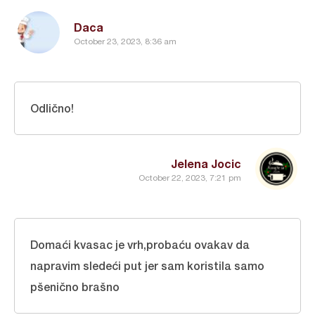
Daca
October 23, 2023, 8:36 am
Odlično!
Jelena Jocic
October 22, 2023, 7:21 pm
Domaći kvasac je vrh,probaću ovakav da
napravim sledeći put jer sam koristila samo
pšenično brašno