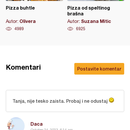
Pizza buhtle
Pizza od speltinog
brašna
Olivera
Suzana Mitic
Autor:
Autor:
4989
6925
Komentari
Postavite komentar
Tanja, nije tesko zaista. Probaj i ne odustaj
Daca
October 24, 2023, 6:14 am