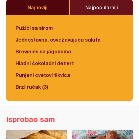
Najnoviji
Najpopularniji
Pužići sa sirom
Jednostavna, osvežavajuća salata
Brownies sa jagodama
Hladni čokoladni dezert
Punjeni cvetovi tikvica
Brzi ručak (3)
Isprobao sam