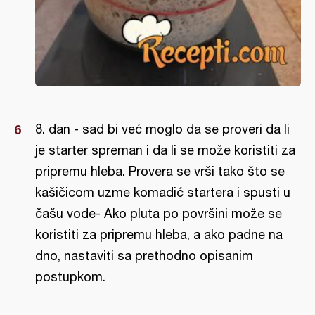
8. dan - sad bi već moglo da se proveri da li
je starter spreman i da li se može koristiti za
pripremu hleba. Provera se vrši tako što se
kašičicom uzme komadić startera i spusti u
čašu vode- Ako pluta po površini može se
koristiti za pripremu hleba, a ako padne na
dno, nastaviti sa prethodno opisanim
postupkom.