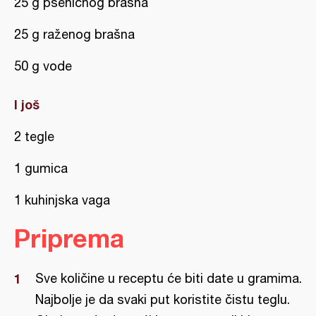
25 g pšeničnog brašna
25 g raženog brašna
50 g vode
I još
2 tegle
1 gumica
1 kuhinjska vaga
Priprema
Sve količine u receptu će biti date u gramima.
Najbolje je da svaki put koristite čistu teglu.