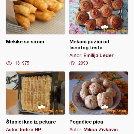
Mekike sa sirom
Mekani pužići od
lisnatog testa
Emilija Leder
Autor:
161975
2993
Štapići kao iz pekare
Pogačice pica
Indira HP
Milica Zivkovic
Autor:
Autor: