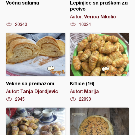
Voćna salama
Lepinjice sa praškom za
pecivo
Verica Nikolić
Autor:
20340
10024
Vekne sa premazom
Kiflice (16)
Tanja Djordjevic
Marija
Autor:
Autor:
2945
22893