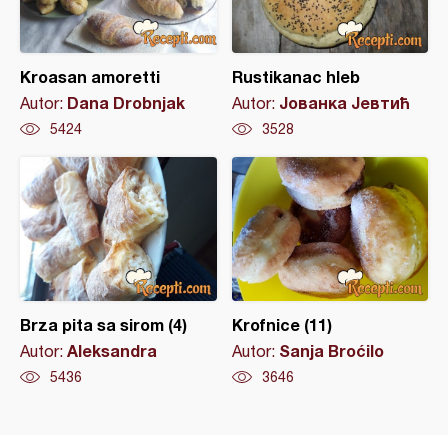
Kroasan amoretti
Rustikanac hleb
Dana Drobnjak
Јованка Јевтић
Autor:
Autor:
5424
3528
Brza pita sa sirom (4)
Krofnice (11)
Aleksandra
Sanja Broćilo
Autor:
Autor:
5436
3646