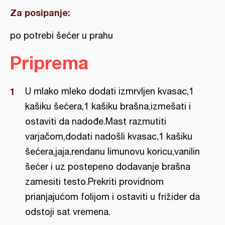
Za posipanje:
po potrebi šećer u prahu
Priprema
U mlako mleko dodati izmrvljen kvasac,1
kašiku šećera,1 kašiku brašna,izmešati i
ostaviti da nadođe.Mast razmutiti
varjačom,dodati nadošli kvasac,1 kašiku
šećera,jaja,rendanu limunovu koricu,vanilin
šećer i uz postepeno dodavanje brašna
zamesiti testo.Prekriti providnom
prianjajućom folijom i ostaviti u frižider da
odstoji sat vremena.