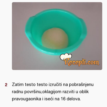
Zatim testo testo izručiti na pobrašnjenu
radnu površinu,oklagijom razviti u oblik
pravougaonika i iseći na 16 delova.