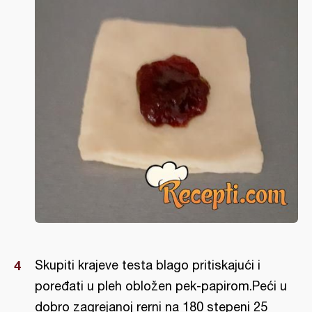
Skupiti krajeve testa blago pritiskajući i
poređati u pleh obložen pek-papirom.Peći u
dobro zagrejanoj rerni na 180 stepeni 25