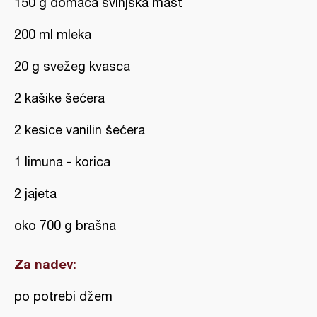
150 g domaća svinjska mast
200 ml mleka
20 g svežeg kvasca
2 kašike šećera
2 kesice vanilin šećera
1 limuna - korica
2 jajeta
oko 700 g brašna
Za nadev:
po potrebi džem