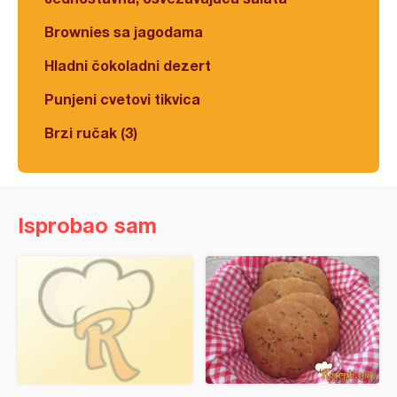
Brownies sa jagodama
Hladni čokoladni dezert
Punjeni cvetovi tikvica
Brzi ručak (3)
Isprobao sam