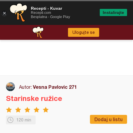
Recepti - Kuvar
Instalirajte
Recepti.com
Besplatna - Google Play
Ulogujte se
Vesna Pavlovic 271
Autor:
Starinske ružice
Dodaj u listu
120 min