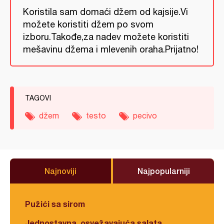
Koristila sam domaći džem od kajsije.Vi
možete koristiti džem po svom
izboru.Takođe,za nadev možete koristiti
mešavinu džema i mlevenih oraha.Prijatno!
TAGOVI
džem
testo
pecivo
Najnoviji
Najpopularniji
Pužići sa sirom
Jednostavna, osvežavajuća salata