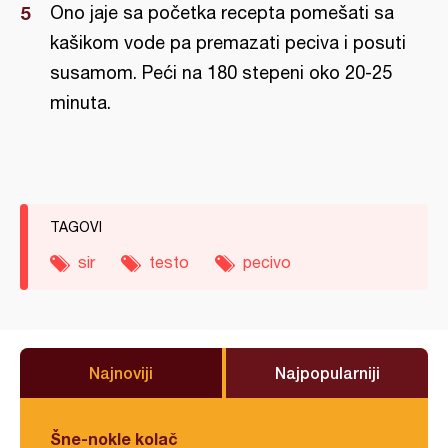
Ono jaje sa početka recepta pomešati sa
kašikom vode pa premazati peciva i posuti
susamom. Peći na 180 stepeni oko 20-25
minuta.
TAGOVI
sir
testo
pecivo
Najnoviji
Najpopularniji
Šne-nokle kolač