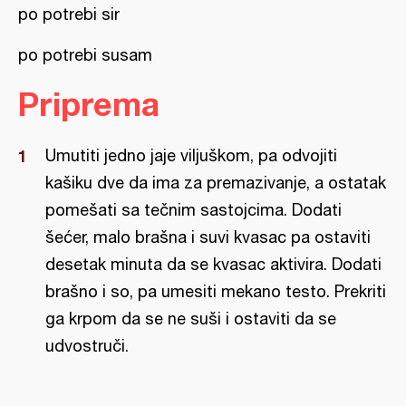
po potrebi sir
po potrebi susam
Priprema
Umutiti jedno jaje viljuškom, pa odvojiti
kašiku dve da ima za premazivanje, a ostatak
pomešati sa tečnim sastojcima. Dodati
šećer, malo brašna i suvi kvasac pa ostaviti
desetak minuta da se kvasac aktivira. Dodati
brašno i so, pa umesiti mekano testo. Prekriti
ga krpom da se ne suši i ostaviti da se
udvostruči.