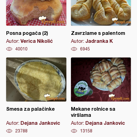
Posna pogača (2)
Zavrzlame s palentom
Verica Nikolić
Jadranka K
Autor:
Autor:
40010
6945
Smesa za palačinke
Mekane rolnice sa
viršlama
Dejana Jankovic
Dejana Jankovic
Autor:
Autor:
23788
13158