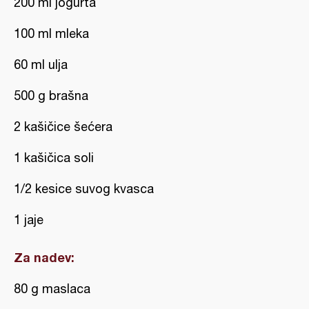
200 ml jogurta
100 ml mleka
60 ml ulja
500 g brašna
2 kašičice šećera
1 kašičica soli
1/2 kesice suvog kvasca
1 jaje
Za nadev:
80 g maslaca