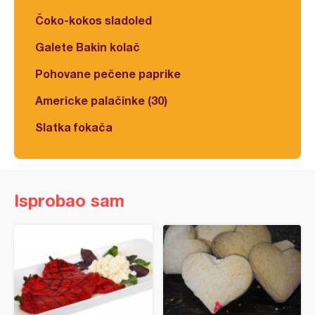
Čoko-kokos sladoled
Galete Bakin kolač
Pohovane pečene paprike
Americke palačinke (30)
Slatka fokača
Isprobao sam