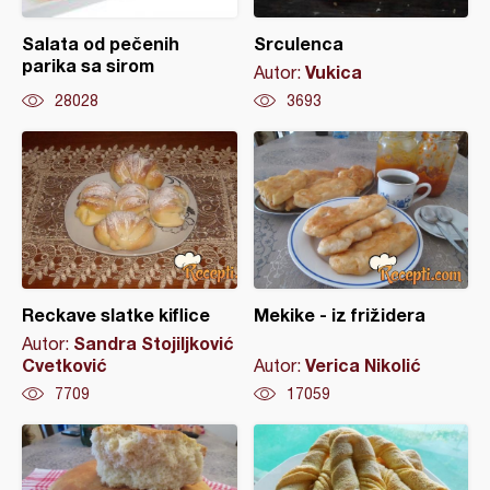
Salata od pečenih
Srculenca
parika sa sirom
Vukica
Autor:
28028
3693
Reckave slatke kiflice
Mekike - iz frižidera
Sandra Stojiljković
Autor:
Cvetković
Verica Nikolić
Autor:
7709
17059