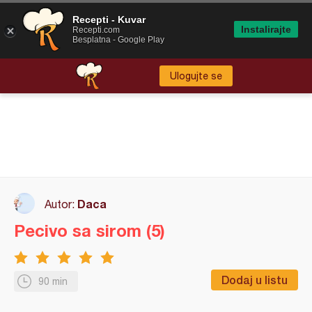
Recepti - Kuvar
Instalirajte
Recepti.com
Besplatna - Google Play
Ulogujte se
Daca
Autor:
Pecivo sa sirom (5)
Dodaj u listu
90 min