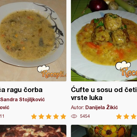
ća ragu čorba
Ćufte u sosu od četi
vrste luka
Sandra Stojiljković
ović
Danijela Žikić
Autor:
11
5454