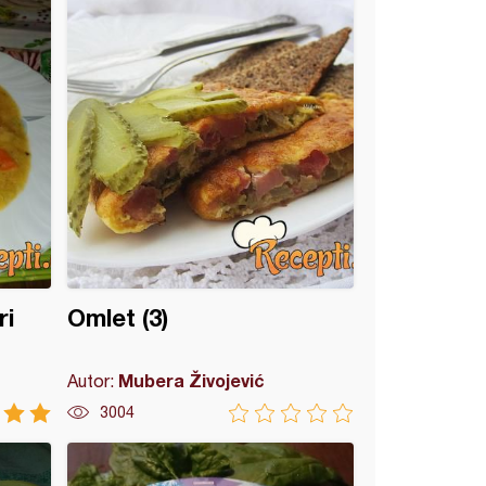
ri
Omlet (3)
Mubera Živojević
Autor:
3004