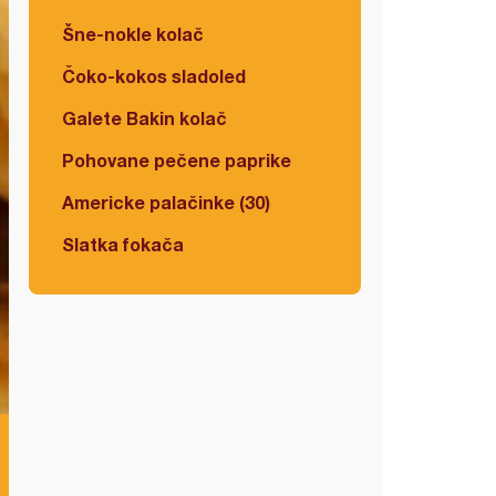
Šne-nokle kolač
Čoko-kokos sladoled
Galete Bakin kolač
Pohovane pečene paprike
Americke palačinke (30)
Slatka fokača