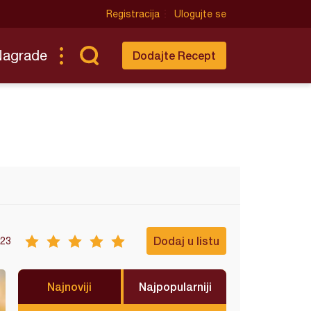
Registracija
Ulogujte se
Nagrade
Dodajte Recept
Dodaj u listu
23
Najnoviji
Najpopularniji