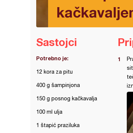
kačkavalj
Sastojci
Pr
Potrebno je:
Pr
si
12 kora za pitu
te
400 g šampinjona
iz
150 g posnog kačkavalja
100 ml ulja
1 štapić praziluka