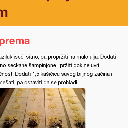
em
iprema
aziluk iseći sitno, pa propržiti na malo ulja. Dodati
tno seckane šampinjone i pržiti dok ne uvri
čnost. Dodati 1,5 kašičicu suvog biljnog začina i
mešati, pa ostaviti da se prohladi.