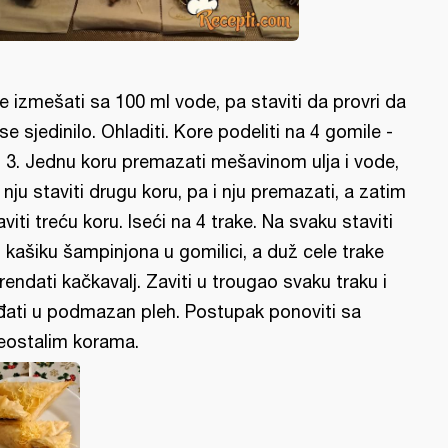
je izmešati sa 100 ml vode, pa staviti da provri da
 se sjedinilo. Ohladiti. Kore podeliti na 4 gomile -
 3. Jednu koru premazati mešavinom ulja i vode,
 nju staviti drugu koru, pa i nju premazati, a zatim
aviti treću koru. Iseći na 4 trake. Na svaku staviti
 kašiku šampinjona u gomilici, a duž cele trake
rendati kačkavalj. Zaviti u trougao svaku traku i
đati u podmazan pleh. Postupak ponoviti sa
eostalim korama.