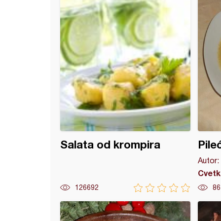
Salata od krompira
Pile
Autor:
Cvetk
126692
86
čorbica od spanaća