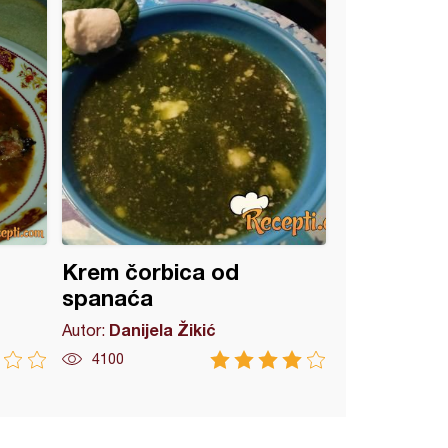
Krem čorbica od
spanaća
Danijela Žikić
Autor:
4100