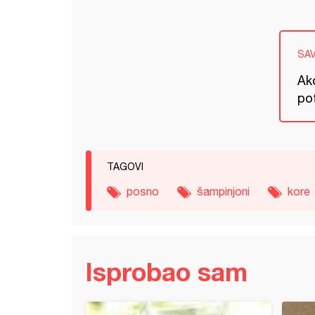
SA
Ako
po
TAGOVI
posno
šampinjoni
kore
Isprobao sam
 (3)