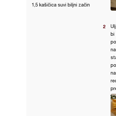
1,5 kašičica suvi biljni začin
Ul
bi
po
na
st
po
na
re
pr