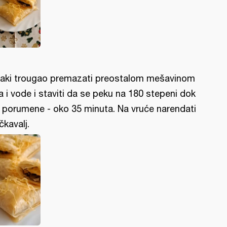
aki trougao premazati preostalom mešavinom
ja i vode i staviti da se peku na 180 stepeni dok
 porumene - oko 35 minuta. Na vruće narendati
čkavalj.