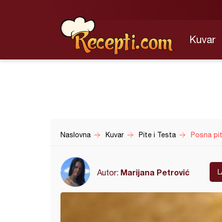
Kuvar
Naslovna
Kuvar
Pite i Testa
Posna pi
Marijana Petrović
Autor:
L