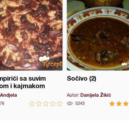
pirići sa suvim
Sočivo (2)
om i kajmakom
Andjela
Danijela Žikić
Autor:
76
5243