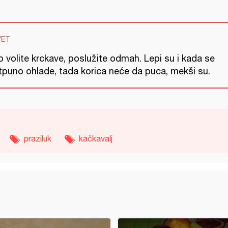
VET
 volite krckave, poslužite odmah. Lepi su i kada se
tpuno ohlade, tada korica neće da puca, mekši su.
praziluk
kačkavalj