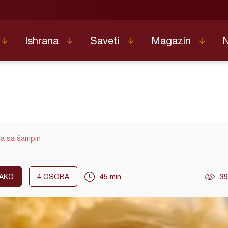
Ishrana
Saveti
Magazin
ta sa šampin
AKO
4
OSOBA
45 min
39