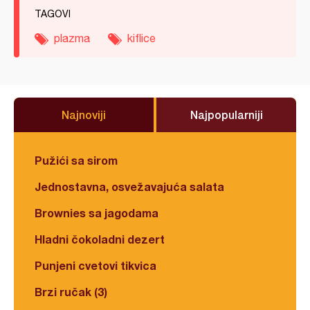
TAGOVI
plazma
kiflice
Najnoviji
Najpopularniji
Pužići sa sirom
Jednostavna, osvežavajuća salata
Brownies sa jagodama
Hladni čokoladni dezert
Punjeni cvetovi tikvica
Brzi ručak (3)