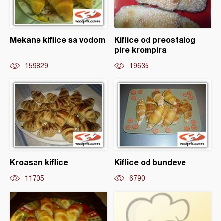
Mekane kiflice sa vodom
Kiflice od preostalog
pire krompira
159829
19635
Kroasan kiflice
Kiflice od bundeve
11705
6790