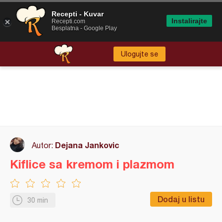
Recepti - Kuvar
Instalirajte
Recepti.com
Besplatna - Google Play
Ulogujte se
Dejana Jankovic
Autor:
Kiflice sa kremom i plazmom
Dodaj u listu
30 min