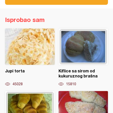
Isprobao sam
Jupi torta
Kiflice sa sirom od
kukuruznog brašna
45028
15810