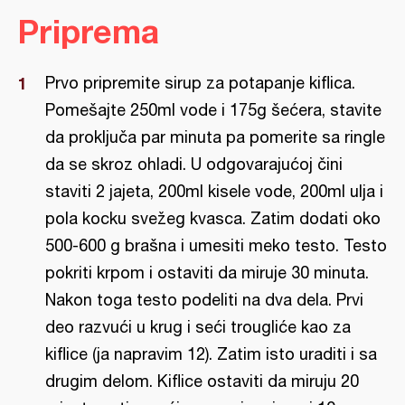
Priprema
Prvo pripremite sirup za potapanje kiflica.
Pomešajte 250ml vode i 175g šećera, stavite
da proključa par minuta pa pomerite sa ringle
da se skroz ohladi. U odgovarajućoj čini
staviti 2 jajeta, 200ml kisele vode, 200ml ulja i
pola kocku svežeg kvasca. Zatim dodati oko
500-600 g brašna i umesiti meko testo. Testo
pokriti krpom i ostaviti da miruje 30 minuta.
Nakon toga testo podeliti na dva dela. Prvi
deo razvući u krug i seći trougliće kao za
kiflice (ja napravim 12). Zatim isto uraditi i sa
drugim delom. Kiflice ostaviti da miruju 20