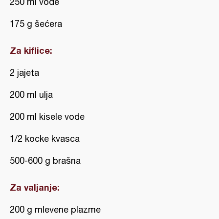
250 ml vode
175 g šećera
Za kiflice:
2 jajeta
200 ml ulja
200 ml kisele vode
1/2 kocke kvasca
500-600 g brašna
Za valjanje:
200 g mlevene plazme