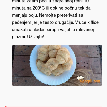
minuta zatim peći u zagrejanoj rerni 10
minuta na 200°C ili dok ne počnu tek da
menjaju boju. Nemojte preterivati sa
pečenjem jer je testo drugačije. Vruće kiflice
umakati u hladan sirup i valjati u mlevenoj
plazmi. Uživajte!