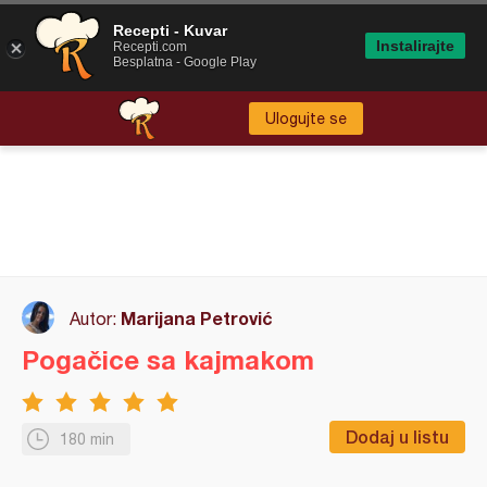
Recepti - Kuvar
Instalirajte
Recepti.com
Besplatna - Google Play
Ulogujte se
Marijana Petrović
Autor:
Pogačice sa kajmakom
Dodaj u listu
180 min