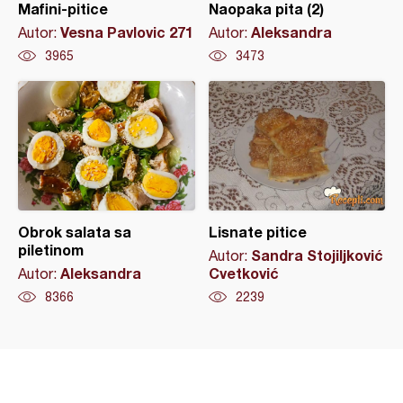
Mafini-pitice
Naopaka pita (2)
Vesna Pavlovic 271
Aleksandra
Autor:
Autor:
3965
3473
Obrok salata sa
Lisnate pitice
piletinom
Sandra Stojiljković
Autor:
Aleksandra
Cvetković
Autor:
8366
2239