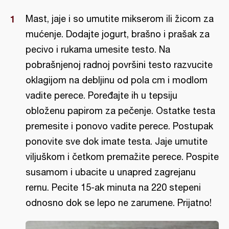
Mast, jaje i so umutite mikserom ili žicom za
mućenje. Dodajte jogurt, brašno i prašak za
pecivo i rukama umesite testo. Na
pobrašnjenoj radnoj površini testo razvucite
oklagijom na debljinu od pola cm i modlom
vadite perece. Poređajte ih u tepsiju
obloženu papirom za pečenje. Ostatke testa
premesite i ponovo vadite perece. Postupak
ponovite sve dok imate testa. Jaje umutite
viljuškom i četkom premažite perece. Pospite
susamom i ubacite u unapred zagrejanu
rernu. Pecite 15-ak minuta na 220 stepeni
odnosno dok se lepo ne zarumene. Prijatno!