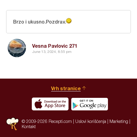
Brzo i ukusno.Pozdrav.
Vesna Pavlovic 271
June 13, 2024, 8:55 pm
Vrh stranice
© 2009-2026 Recepti.com |
Uslovi korišćenja
|
Marketing
|
Kontakt