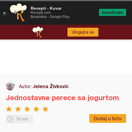
Recepti - Kuvar
Instalirajte
Recepti.com
Besplatna - Google Play
Ulogujte se
Jelena Živković
Autor:
Jednostavne perece sa jogurtom
Dodaj u listu
30 min