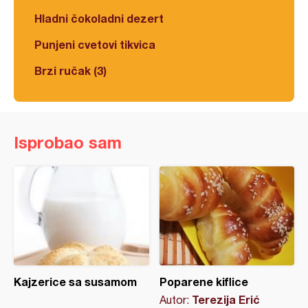
Hladni čokoladni dezert
Punjeni cvetovi tikvica
Brzi ručak (3)
Isprobao sam
Kajzerice sa susamom
Poparene kiflice
Terezija Erić
Autor: