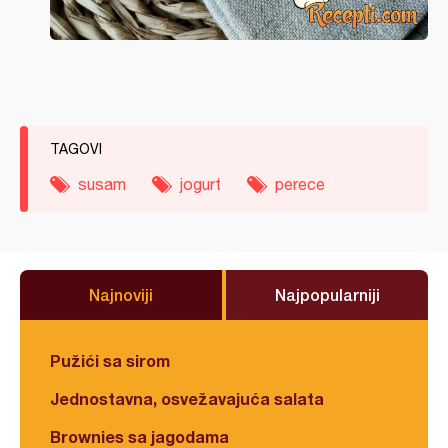
TAGOVI
susam
jogurt
perece
Najnoviji
Najpopularniji
Pužići sa sirom
Jednostavna, osvežavajuća salata
Brownies sa jagodama