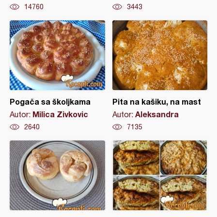
14760
3443
Pogača sa školjkama
Pita na kašiku, na mast
Milica Zivkovic
Aleksandra
Autor:
Autor:
2640
7135