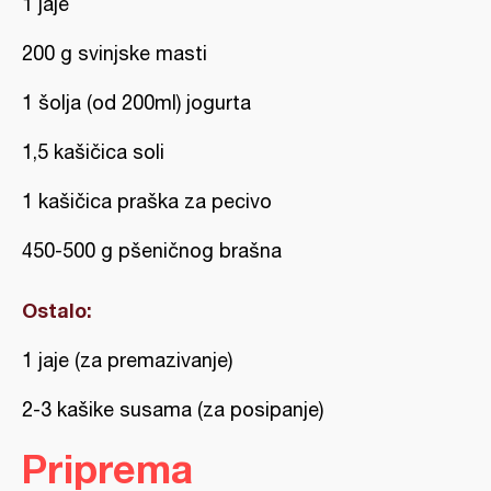
1 jaje
200 g svinjske masti
1 šolja (od 200ml) jogurta
1,5 kašičica soli
1 kašičica praška za pecivo
450-500 g pšeničnog brašna
Ostalo:
1 jaje (za premazivanje)
2-3 kašike susama (za posipanje)
Priprema