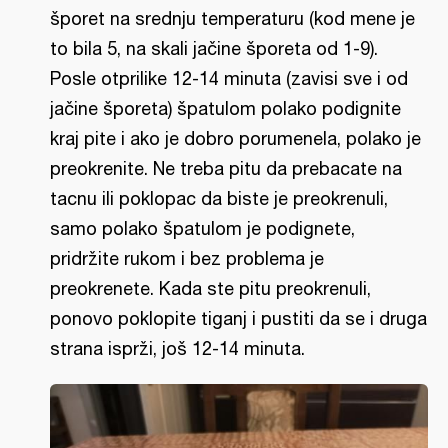
šporet na srednju temperaturu (kod mene je
to bila 5, na skali jačine šporeta od 1-9).
Posle otprilike 12-14 minuta (zavisi sve i od
jačine šporeta) špatulom polako podignite
kraj pite i ako je dobro porumenela, polako je
preokrenite. Ne treba pitu da prebacate na
tacnu ili poklopac da biste je preokrenuli,
samo polako špatulom je podignete,
pridržite rukom i bez problema je
preokrenete. Kada ste pitu preokrenuli,
ponovo poklopite tiganj i pustiti da se i druga
strana isprži, još 12-14 minuta.