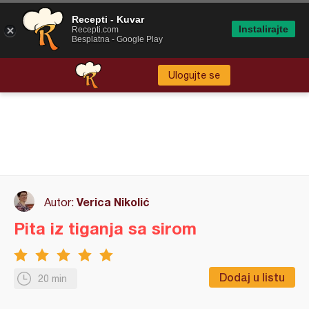
Recepti - Kuvar
Instalirajte
Recepti.com
Besplatna - Google Play
Ulogujte se
Verica Nikolić
Autor:
Pita iz tiganja sa sirom
Dodaj u listu
20 min