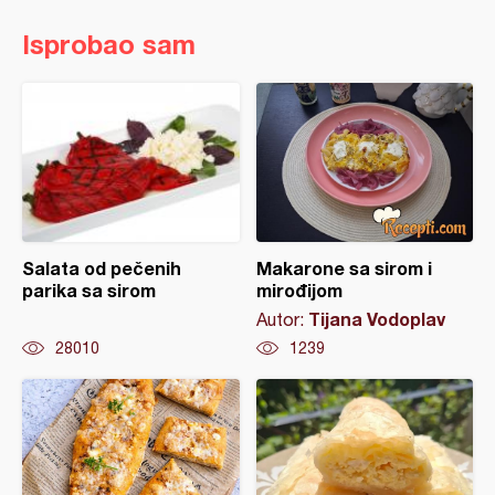
Isprobao sam
Salata od pečenih
Makarone sa sirom i
parika sa sirom
mirođijom
Tijana Vodoplav
Autor:
28010
1239