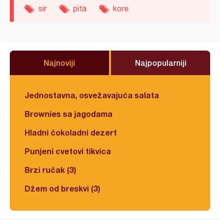
sir
pita
kore
Najnoviji
Najpopularniji
Jednostavna, osvežavajuća salata
Brownies sa jagodama
Hladni čokoladni dezert
Punjeni cvetovi tikvica
Brzi ručak (3)
Džem od breskvi (3)