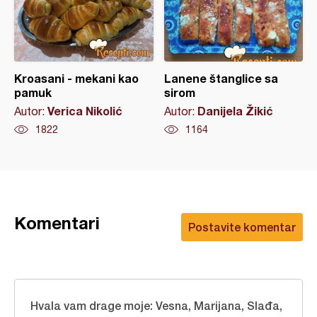
Kroasani - mekani kao
Lanene štanglice sa
pamuk
sirom
Verica Nikolić
Danijela Žikić
Autor:
Autor:
1822
1164
Komentari
Postavite komentar
Hvala vam drage moje: Vesna, Marijana, Slađa,