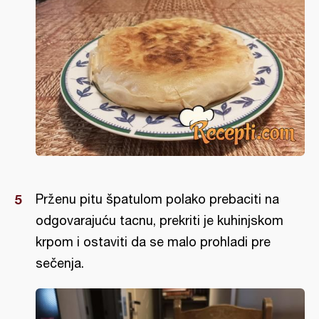
Prženu pitu špatulom polako prebaciti na
odgovarajuću tacnu, prekriti je kuhinjskom
krpom i ostaviti da se malo prohladi pre
sečenja.