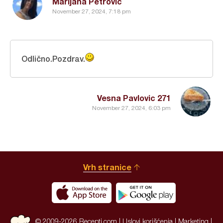
Marijana Petrović
November 27, 2024, 7:18 pm
Odlično.Pozdrav.
Vesna Pavlovic 271
November 27, 2024, 6:03 pm
Vrh stranice
© 2009-2026 Recepti.com |
Uslovi korišćenja
|
Marketing
|