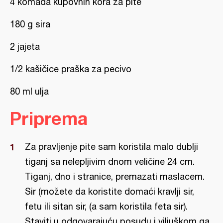
4 komada kupovnih kora za pite
180 g sira
2 jajeta
1/2 kašičice praška za pecivo
80 ml ulja
Priprema
Za pravljenje pite sam koristila malo dublji
tiganj sa nelepljivim dnom veličine 24 cm.
Tiganj, dno i stranice, premazati maslacem.
Sir (možete da koristite domaći kravlji sir,
fetu ili sitan sir, (a sam koristila feta sir).
Staviti u odgovarajuću posudu i viljuškom ga