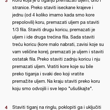
Koru koja je u tiganju premazati uljem, dno i
stranice. Preko staviti iseckane krajeve i
jednu (od 4 koliko imamo kada smo kore
prepolovili) koru, premazati uljem pa staviti
1/3 fila. Staviti drugu koricu, premazati je
uljem i ide druga trećina fila. Sada staviti
treću koricu (kore malo nabrati, zavisi koje su
vam veličine kore), premazati je uljem i staviti
ostatak fila. Preko staviti zadnju koricu i nju
premazati uljem. Vratiti kore koje su bile
preko tiganja i svaki deo koji vratite
premažite uljem. Na kraju staviti preko koru
koju smo odvojili i sve lepo "ušuškajte".
Staviti tiganj na ringlu, poklopiti ga i uključiti