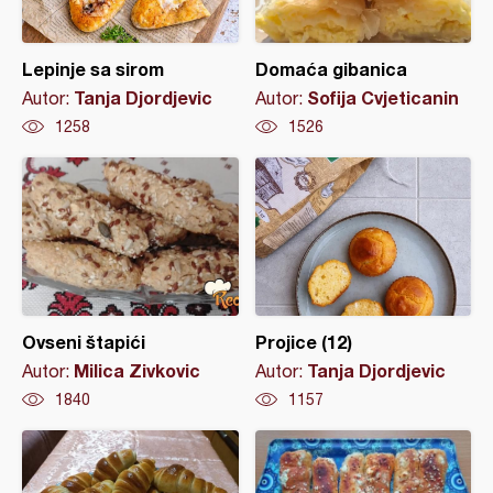
Lepinje sa sirom
Domaća gibanica
Tanja Djordjevic
Sofija Cvjeticanin
Autor:
Autor:
1258
1526
Ovseni štapići
Projice (12)
Milica Zivkovic
Tanja Djordjevic
Autor:
Autor:
1840
1157