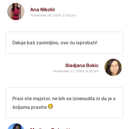
Ana Nikolić
November 28, 2024, 2:30 pm
Deluje baš zanimljivo, ovo ću isprobati!
Sladjana Bokic
November 27, 2024, 8:35 pm
Pravi ste majstor, ne bih se iznenadila ni da je u
šoljama pravite