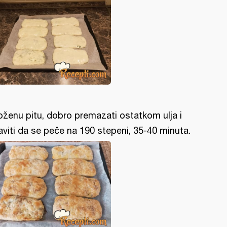
oženu pitu, dobro premazati ostatkom ulja i
aviti da se peče na 190 stepeni, 35-40 minuta.