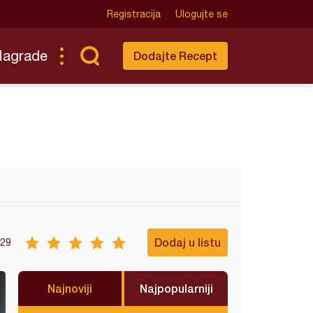
Registracija
Ulogujte se
Nagrade
Dodajte Recept
Dodaj u listu
29
Najnoviji
Najpopularniji