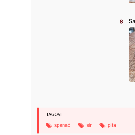
Sa
TAGOVI
spanać
sir
pita