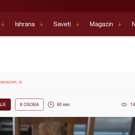
Ishrana
Saveti
Magazin
panaćem, si
NJE
8
OSOBA
60 min
14