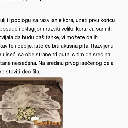
uljiti podlogu za razvijanje kora, uzeti prvu koricu
 posude i oklagijom razviti veliku koru. Ja sam ih
zvijala da budu baš tanke, vi možete da ih
tavite i deblje, isto će biti ukusna pita. Razvijenu
ru iseći sa obe strane tri puta, s tim da sredina
tane neisečena. Na sredinu prvog isečenog dela
re staviti deo fila...