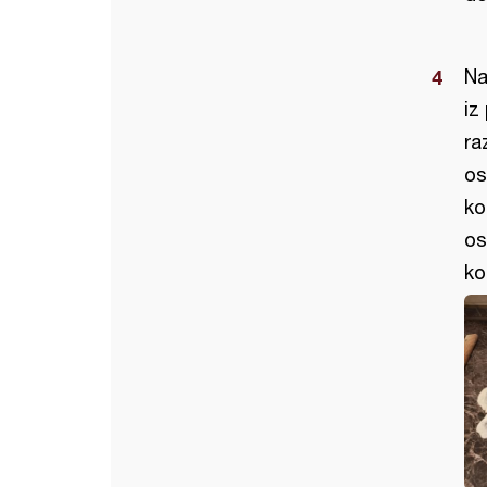
Na
iz
ra
os
ko
os
ko