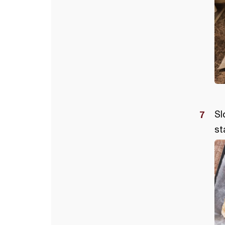
Sl
st