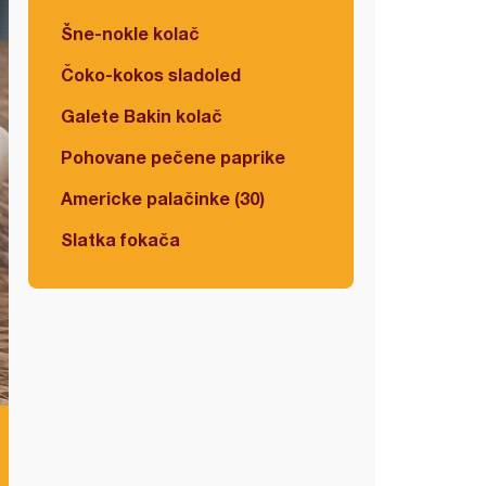
Šne-nokle kolač
Čoko-kokos sladoled
Galete Bakin kolač
Pohovane pečene paprike
Americke palačinke (30)
Slatka fokača