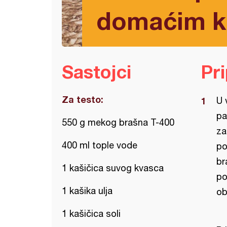
domaćim 
Sastojci
Pr
Za testo:
U 
pa
550 g mekog brašna T-400
za
400 ml tople vode
po
br
1 kašičica suvog kvasca
po
1 kašika ulja
ob
1 kašičica soli