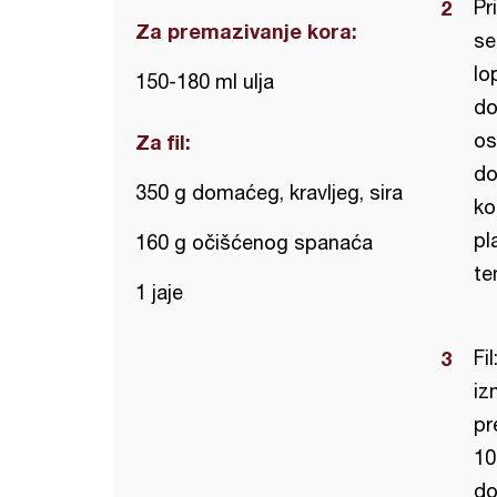
Pr
Za premazivanje kora:
se
lo
150-180 ml ulja
do
os
Za fil:
do
350 g domaćeg, kravljeg, sira
ko
pl
160 g očišćenog spanaća
te
1 jaje
Fi
iz
pr
10
do