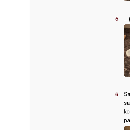
..
Sa
sa
ko
pa