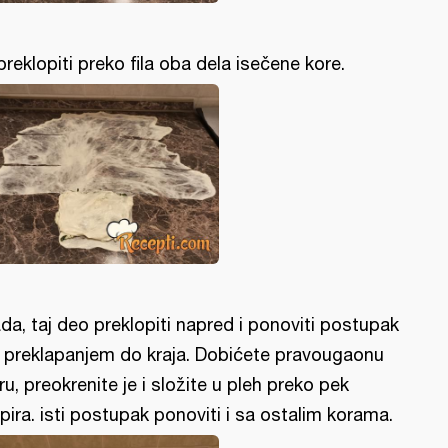
. preklopiti preko fila oba dela isečene kore.
da, taj deo preklopiti napred i ponoviti postupak
 preklapanjem do kraja. Dobićete pravougaonu
ru, preokrenite je i složite u pleh preko pek
pira. isti postupak ponoviti i sa ostalim korama.