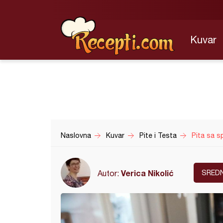
Kuvar
Naslovna
Kuvar
Pite i Testa
Pita sa s
Verica Nikolić
Autor:
SRED