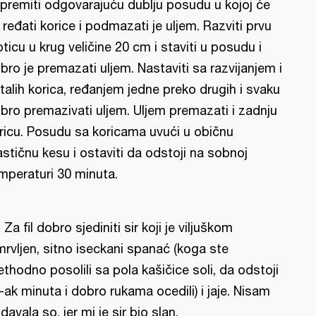
ipremiti odgovarajuću dublju posudu u kojoj će
 ređati korice i podmazati je uljem. Razviti prvu
pticu u krug veličine 20 cm i staviti u posudu i
bro je premazati uljem. Nastaviti sa razvijanjem i
talih korica, ređanjem jedne preko drugih i svaku
bro premazivati uljem. Uljem premazati i zadnju
ricu. Posudu sa koricama uvući u običnu
astičnu kesu i ostaviti da odstoji na sobnoj
mperaturi 30 minuta.
l: Za fil dobro sjediniti sir koji je viljuškom
mrvljen, sitno iseckani spanać (koga ste
ethodno posolili sa pola kašičice soli, da odstoji
-ak minuta i dobro rukama ocedili) i jaje. Nisam
davala so, jer mi je sir bio slan.