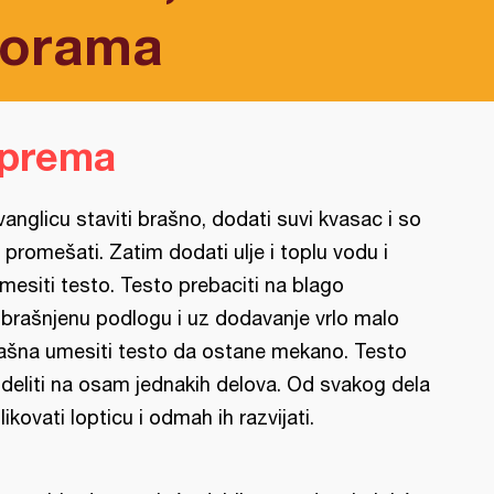
korama
iprema
vanglicu staviti brašno, dodati suvi kvasac i so
 promešati. Zatim dodati ulje i toplu vodu i
mesiti testo. Testo prebaciti na blago
brašnjenu podlogu i uz dodavanje vrlo malo
ašna umesiti testo da ostane mekano. Testo
deliti na osam jednakih delova. Od svakog dela
likovati lopticu i odmah ih razvijati.