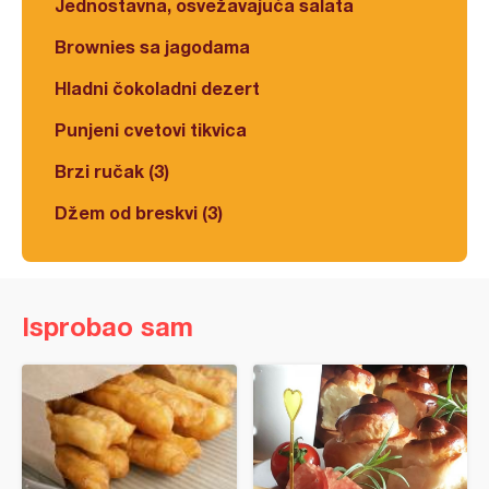
Jednostavna, osvežavajuća salata
Brownies sa jagodama
Hladni čokoladni dezert
Punjeni cvetovi tikvica
Brzi ručak (3)
Džem od breskvi (3)
Isprobao sam