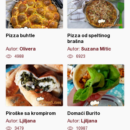
Pizza buhtle
Pizza od speltinog
brašna
Olivera
Suzana Mitic
Autor:
Autor:
4988
6923
Piroške sa krompirom
Domaći Burito
Ljiljana
Ljiljana
Autor:
Autor:
3479
10987