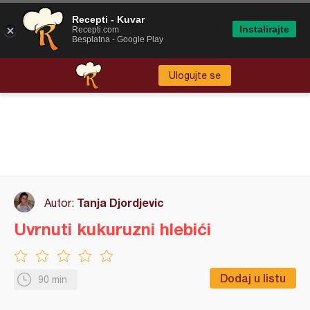
Recepti - Kuvar
Instalirajte
Recepti.com
Besplatna - Google Play
Ulogujte se
Tanja Djordjevic
Autor:
Uvrnuti kukuruzni hlebići
Dodaj u listu
90 min