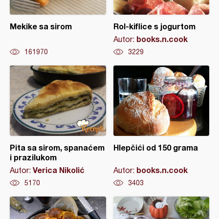
Mekike sa sirom
Rol-kiflice s jogurtom
books.n.cook
Autor:
161970
3229
Pita sa sirom, spanaćem
Hlepčići od 150 grama
i prazilukom
Verica Nikolić
books.n.cook
Autor:
Autor:
5170
3403