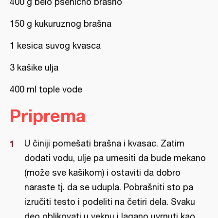
400 g belo pšenično brašno
150 g kukuruznog brašna
1 kesica suvog kvasca
3 kašike ulja
400 ml tople vode
Priprema
U činiji pomešati brašna i kvasac. Zatim
dodati vodu, ulje pa umesiti da bude mekano
(može sve kašikom) i ostaviti da dobro
naraste tj. da se udupla. Pobrašniti sto pa
izručiti testo i podeliti na četiri dela. Svaku
deo oblikovati u veknu i lagano uvrnuti kao