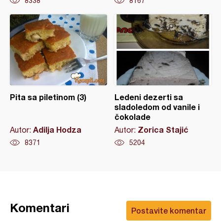
8338
8167
Pita sa piletinom (3)
Ledeni dezerti sa
sladoledom od vanile i
čokolade
Adilja Hodza
Zorica Stajić
Autor:
Autor:
8371
5204
Komentari
Postavite komentar