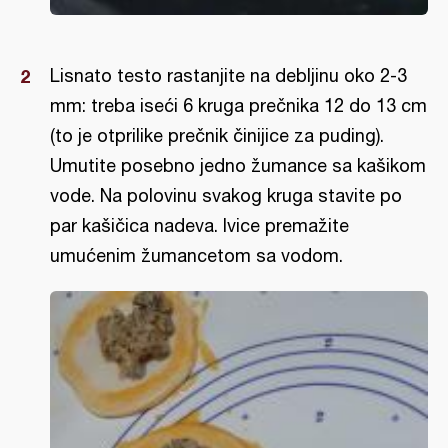
Lisnato testo rastanjite na debljinu oko 2-3
mm: treba iseći 6 kruga prečnika 12 do 13 cm
(to je otprilike prečnik činijice za puding).
Umutite posebno jedno žumance sa kašikom
vode. Na polovinu svakog kruga stavite po
par kašičica nadeva. Ivice premažite
umućenim žumancetom sa vodom.