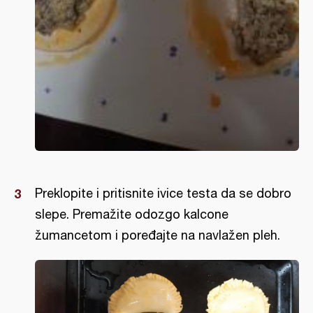
Preklopite i pritisnite ivice testa da se dobro
slepe. Premažite odozgo kalcone
žumancetom i poređajte na navlažen pleh.