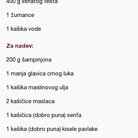
400 g lisnatog testa
1 žumance
1 kašika vode
Za nadev:
200 g šampinjona
1 manja glavica crnog luka
1 kašika maslinovog ulja
2 kašičice maslaca
1 kašičica (dobro puna) senfa
1 kašika (dobro puna) kisele pavlake