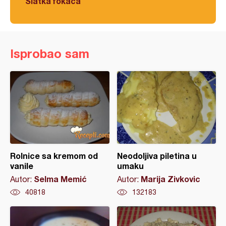
Slatka fokača
Isprobao sam
Rolnice sa kremom od
Neodoljiva piletina u
vanile
umaku
Selma Memić
Marija Zivkovic
Autor:
Autor:
40818
132183