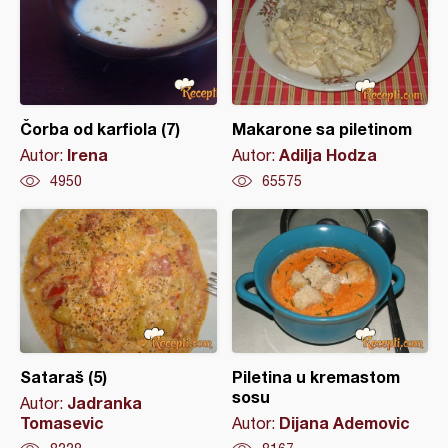
Čorba od karfiola (7)
Makarone sa piletinom
Irena
Adilja Hodza
Autor:
Autor:
4950
65575
Sataraš (5)
Piletina u kremastom
sosu
Jadranka
Autor:
Tomasevic
Dijana Ademovic
Autor: