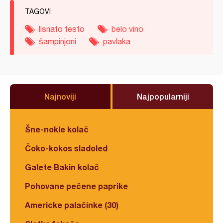
TAGOVI
lisnato testo
belo vino
šampinjoni
pavlaka
Najnoviji
Najpopularniji
Šne-nokle kolač
Čoko-kokos sladoled
Galete Bakin kolač
Pohovane pečene paprike
Americke palačinke (30)