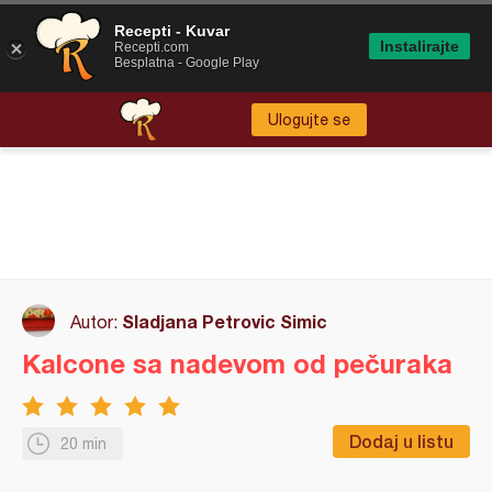
Recepti - Kuvar
Instalirajte
Recepti.com
Besplatna - Google Play
Ulogujte se
Sladjana Petrovic Simic
Autor:
Kalcone sa nadevom od pečuraka
Dodaj u listu
20 min