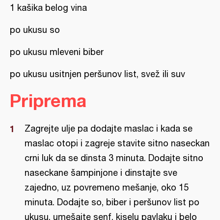
1 kašika belog vina
po ukusu so
po ukusu mleveni biber
po ukusu usitnjen peršunov list, svež ili suv
Priprema
Zagrejte ulje pa dodajte maslac i kada se
maslac otopi i zagreje stavite sitno naseckan
crni luk da se dinsta 3 minuta. Dodajte sitno
naseckane šampinjone i dinstajte sve
zajedno, uz povremeno mešanje, oko 15
minuta. Dodajte so, biber i peršunov list po
ukusu, umešajte senf, kiselu pavlaku i belo