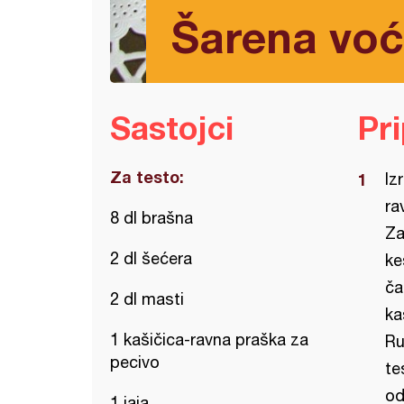
Šarena voć
Sastojci
Pr
Za testo:
Iz
ra
8 dl brašna
Za
2 dl šećera
ke
ča
2 dl masti
ka
1 kašičica-ravna praška za
Ru
pecivo
te
od
1 jaja