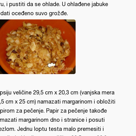
ru, i pustiti da se ohlade. U ohlađene jabuke
dati oceđeno suvo grožđe.
psiju veličine 29,5 cm x 20,3 cm (vanjska mera
,5 cm x 25 cm) namazati margarinom i obložiti
pirom za pečenje. Papir za pečenje takođe
mazati margarinom dno i stranice i posuti
ezlom. Jednu loptu testa malo premesiti i