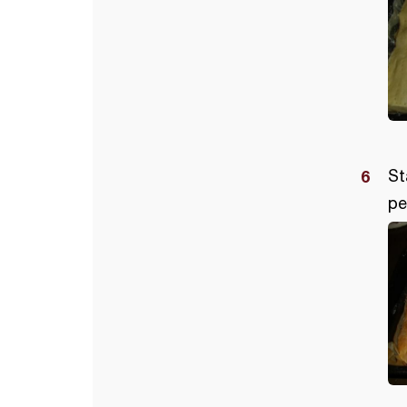
St
pe