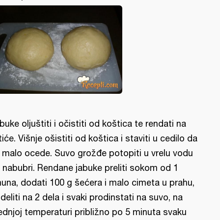
buke oljuštiti i očistiti od koštica te rendati na
stiće. Višnje ošistiti od koštica i staviti u cedilo da
 malo ocede. Suvo grožđe potopiti u vrelu vodu
 nabubri. Rendane jabuke preliti sokom od 1
muna, dodati 100 g šećera i malo cimeta u prahu,
deliti na 2 dela i svaki prodinstati na suvo, na
ednjoj temperaturi približno po 5 minuta svaku