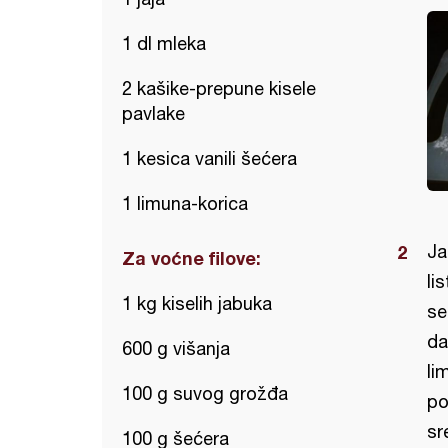
1 dl mleka
2 kašike-prepune kisele
pavlake
1 kesica vanili šećera
1 limuna-korica
Ja
Za voćne filove:
li
1 kg kiselih jabuka
se
da
600 g višanja
li
100 g suvog grožđa
po
sr
100 g šećera