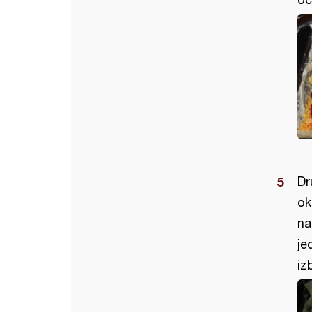
Dr
ok
na
je
iz