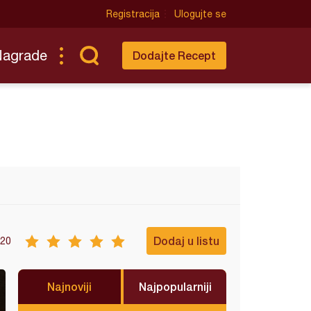
Registracija
Ulogujte se
Nagrade
Dodajte Recept
Dodaj u listu
20
Najnoviji
Najpopularniji