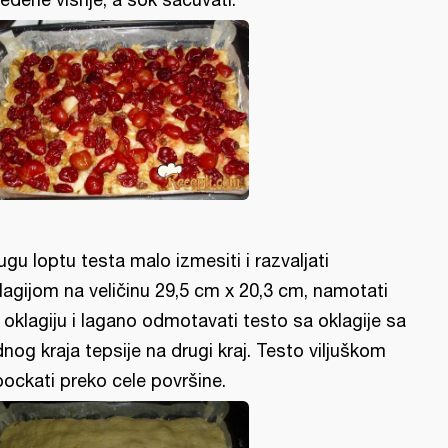
ugu loptu testa malo izmesiti i razvaljati
lagijom na veličinu 29,5 cm x 20,3 cm, namotati
 oklagiju i lagano odmotavati testo sa oklagije sa
dnog kraja tepsije na drugi kraj. Testo viljuškom
bockati preko cele površine.