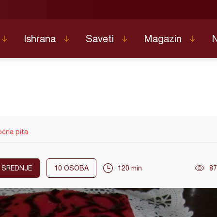
Ishrana
Saveti
Magazin
oćna pita
SREDNJE
10
OSOBA
120 min
87