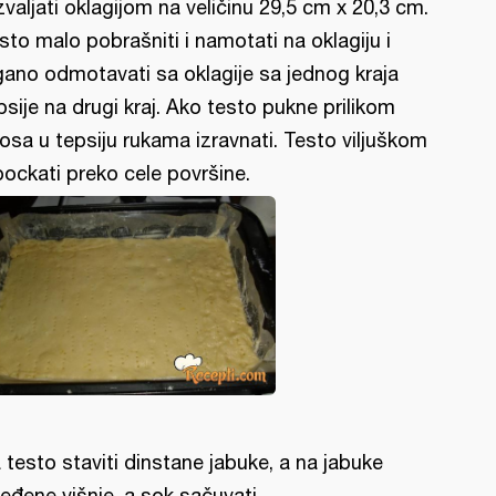
zvaljati oklagijom na veličinu 29,5 cm x 20,3 cm.
sto malo pobrašniti i namotati na oklagiju i
gano odmotavati sa oklagije sa jednog kraja
psije na drugi kraj. Ako testo pukne prilikom
osa u tepsiju rukama izravnati. Testo viljuškom
bockati preko cele površine.
 testo staviti dinstane jabuke, a na jabuke
eđene višnje, a sok sačuvati.