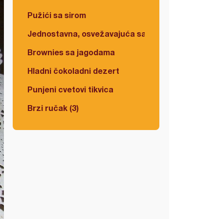
Pužići sa sirom
Jednostavna, osvežavajuća salata
Brownies sa jagodama
Hladni čokoladni dezert
Punjeni cvetovi tikvica
Brzi ručak (3)