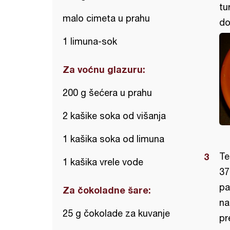
tu
malo cimeta u prahu
do
1 limuna-sok
Za voćnu glazuru:
200 g šećera u prahu
2 kašike soka od višanja
1 kašika soka od limuna
Te
1 kašika vrele vode
37
pa
Za čokoladne šare:
na
25 g čokolade za kuvanje
pr