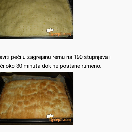
aviti peći u zagrejanu rernu na 190 stupnjeva i
ći oko 30 minuta dok ne postane rumeno.