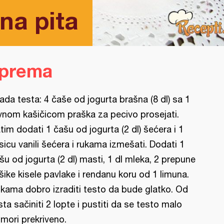
na pita
iprema
rada testa: 4 čaše od jogurta brašna (8 dl) sa 1
vnom kašičicom praška za pecivo prosejati.
tim dodati 1 čašu od jogurta (2 dl) šećera i 1
sicu vanili šećera i rukama izmešati. Dodati 1
šu od jogurta (2 dl) masti, 1 dl mleka, 2 prepune
šike kisele pavlake i rendanu koru od 1 limuna.
kama dobro izraditi testo da bude glatko. Od
sta sačiniti 2 lopte i pustiti da se testo malo
mori prekriveno.