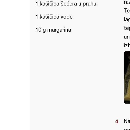
ra
1 kašičica šećera u prahu
Te
1 kašičica vode
la
te
10 g margarina
un
iz
Na
oc