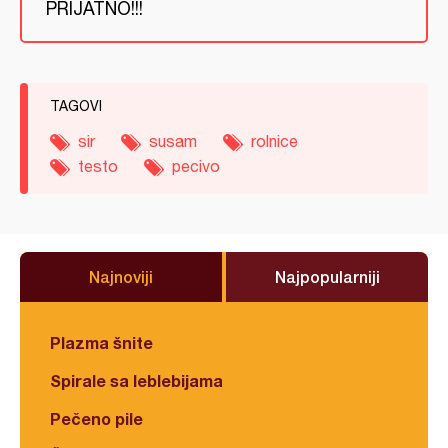
PRIJATNO!!!
TAGOVI
sir
susam
rolnice
testo
pecivo
Najnoviji
Najpopularniji
Plazma šnite
Spirale sa leblebijama
Pečeno pile