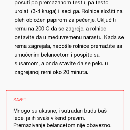
posuti po premazanom testu, pa testo
urolati (3-4 kruga) i iseci ga. Rolnice složiti na
pleh obložen papirom za pečenje. Uključiti
rernu na 200 C da se zagreje, a rolnice
ostavite da u međuvremenu narastu. Kada se
rerna zagrejala, nadošle rolnice premažite sa
umućenim belancetom i pospite sa
susamom, a onda stavite da se peku u
zagrejanoj rerni oko 20 minuta.
SAVET
Mnogo su ukusne, i sutradan budu baš
lepe, ja ih svaki vikend pravim.
Premazivanje belancetom nije obavezno.