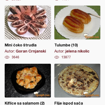
Mini čoko štrudla
Tulumbe (10)
Goran Crnjanski
jelena nikolic
Autor:
Autor:
3646
13877
Kiflice sa salamom (2)
Flije ispod sača