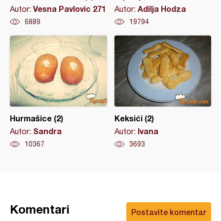
Vesna Pavlovic 271
Adilja Hodza
Autor:
Autor:
6889
19794
Hurmašice (2)
Keksići (2)
Sandra
Ivana
Autor:
Autor:
10367
3693
Komentari
Postavite komentar