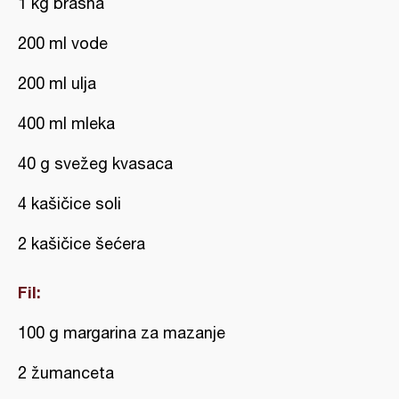
1 kg brašna
200 ml vode
200 ml ulja
400 ml mleka
40 g svežeg kvasaca
4 kašičice soli
2 kašičice šećera
Fil:
100 g margarina za mazanje
2 žumanceta