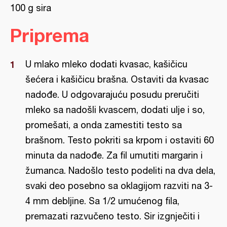
100 g sira
Priprema
U mlako mleko dodati kvasac, kašičicu
šećera i kašičicu brašna. Ostaviti da kvasac
nadođe. U odgovarajuću posudu preručiti
mleko sa nadošli kvascem, dodati ulje i so,
promešati, a onda zamestiti testo sa
brašnom. Testo pokriti sa krpom i ostaviti 60
minuta da nadođe. Za fil umutiti margarin i
žumanca. Nadošlo testo podeliti na dva dela,
svaki deo posebno sa oklagijom razviti na 3-
4 mm debljine. Sa 1/2 umućenog fila,
premazati razvučeno testo. Sir izgnječiti i