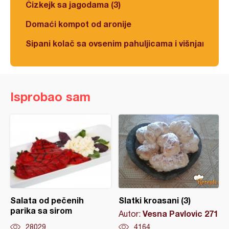
Čizkejk sa jagodama (3)
Domaći kompot od aronije
Sipani kolač sa ovsenim pahuljicama i višnjama
Isprobao sam
Salata od pečenih
Slatki kroasani (3)
parika sa sirom
Vesna Pavlovic 271
Autor:
28029
4164