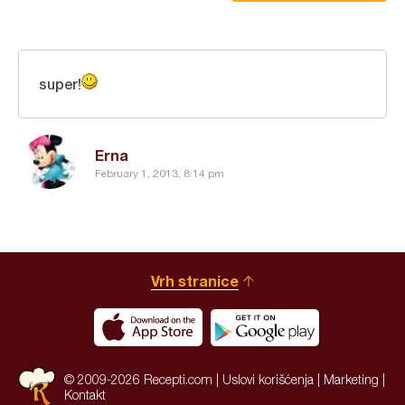
super!
Erna
February 1, 2013, 8:14 pm
Vrh stranice
© 2009-2026 Recepti.com |
Uslovi korišćenja
|
Marketing
|
Kontakt