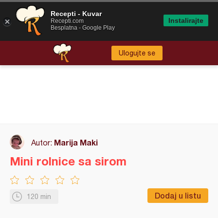
Recepti - Kuvar
Instalirajte
Recepti.com
Besplatna - Google Play
Ulogujte se
Marija Maki
Autor:
Mini rolnice sa sirom
Dodaj u listu
120 min