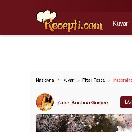
Kuvar
Naslovna
Kuvar
Pite i Testa
Integraln
Kristina Gašpar
Autor:
LA