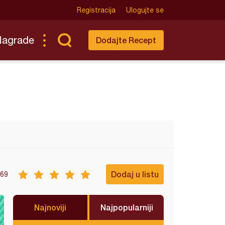
Registracija
Ulogujte se
Nagrade
Dodajte Recept
Dodaj u listu
69
Najnoviji
Najpopularniji