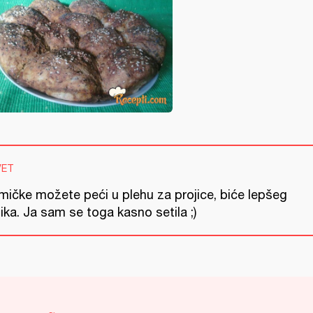
VET
mičke možete peći u plehu za projice, biće lepšeg
ika. Ja sam se toga kasno setila ;)