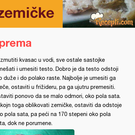
 zemičke
iprema
zmutiti kvasac u vodi, sve ostale sastojke
mešati i umesiti testo. Dobro je da testo odstoji
o duže i do polako raste. Najbolje je umesiti ga
eče, ostaviti u frižideru, pa ga ujutru premesiti.
taviti ponovo da se malo odmori, oko pola sata.
kojn toga oblikovati zemičke, ostaviti da odstoje
o pola sata, pa peći na 170 stepeni oko pola
ta, dok ne porumene.