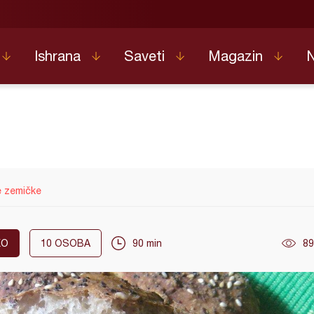
Ishrana
Saveti
Magazin
e zemičke
KO
10
OSOBA
90 min
89