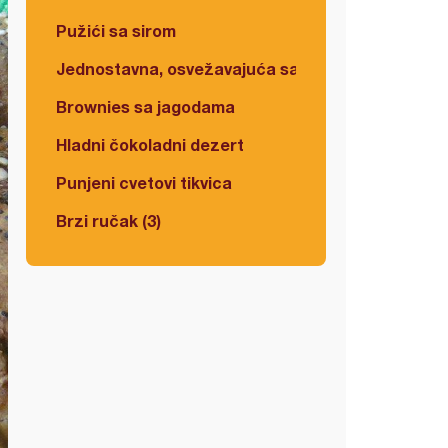
Pužići sa sirom
Jednostavna, osvežavajuća salata
Brownies sa jagodama
Hladni čokoladni dezert
Punjeni cvetovi tikvica
Brzi ručak (3)