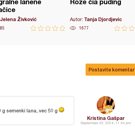
gralne lanene
Roze čia puding
ačice
Jelena Živković
Tanja Djordjevic
Autor:
85
1677
Postavite komentar
00 g semenki lana, vec 50 g
Kristina Gašpar
September 25, 2014, 11:44 pm