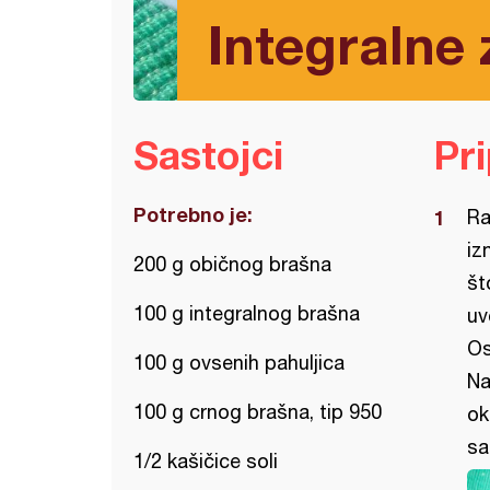
Integralne
Sastojci
Pr
Potrebno je:
Ra
iz
200 g običnog brašna
št
100 g integralnog brašna
uv
Os
100 g ovsenih pahuljica
Na
100 g crnog brašna, tip 950
ok
sa
1/2 kašičice soli