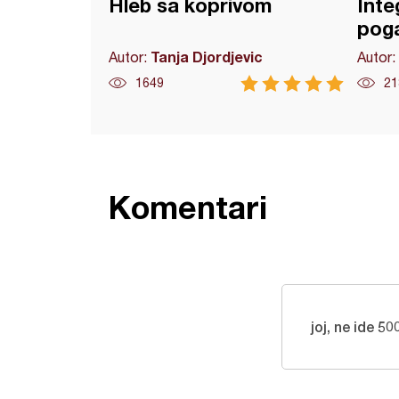
Hleb sa koprivom
Inte
pog
Tanja Djordjevic
Autor:
Autor:
1649
21
Komentari
joj, ne ide 5