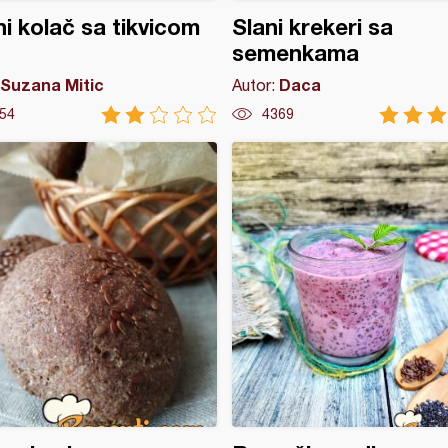
i kolač sa tikvicom
Slani krekeri sa
semenkama
Suzana Mitic
Daca
Autor:
54
4369