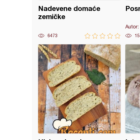
Nadevene domaće
Posn
zemičke
Autor:
6473
15
kavice sa crvenim pasuljem