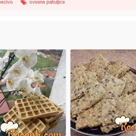
pecivo
ovsene pahuljice