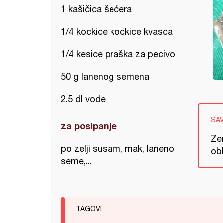
1 kašičica šećera
1/4 kockice kockice kvasca
1/4 kesice praška za pecivo
50 g lanenog semena
2.5 dl vode
SA
za posipanje
Ze
po zelji susam, mak, laneno
obl
seme,...
TAGOVI