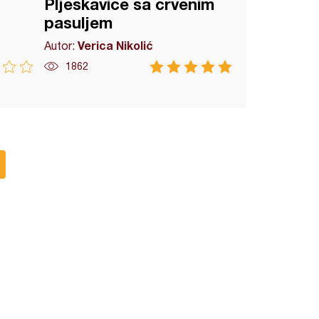
Pljeskavice sa crvenim
pasuljem
Verica Nikolić
Autor:
1862