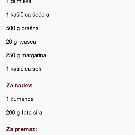
1 dl mleka
1 kašičica šećera
500 g brašna
20 g kvasca
250 g margarina
1 kašičica soli
Za nadev:
1 žumance
200 g feta sira
Za premaz: