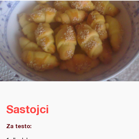
Sastojci
Za testo: