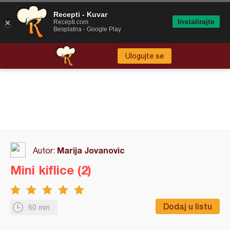
Recepti - Kuvar
Instalirajte
Recepti.com
Besplatna - Google Play
Ulogujte se
Marija Jovanovic
Autor:
Mini kiflice (2)
Dodaj u listu
60 min