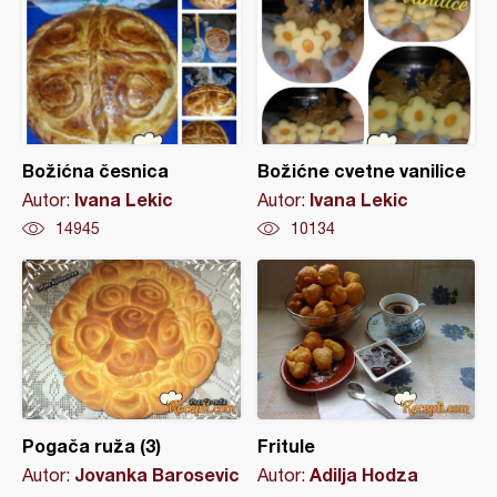
Božićna česnica
Božićne cvetne vanilice
Ivana Lekic
Ivana Lekic
Autor:
Autor:
14945
10134
Pogača ruža (3)
Fritule
Jovanka Barosevic
Adilja Hodza
Autor:
Autor: