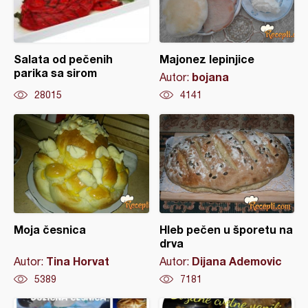
Salata od pečenih
Majonez lepinjice
parika sa sirom
bojana
Autor:
28015
4141
Moja česnica
Hleb pečen u šporetu na
drva
Tina Horvat
Dijana Ademovic
Autor:
Autor:
5389
7181