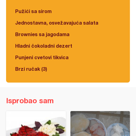
Pužići sa sirom
Jednostavna, osvežavajuća salata
Brownies sa jagodama
Hladni čokoladni dezert
Punjeni cvetovi tikvica
Brzi ručak (3)
Isprobao sam