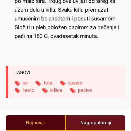
po malo sira. Trouglove uvijati od sireg ka
užem delu u kiflu. Svaku kiflu premazati
umućenim belancetom i posuti susamom.
Složiti u pleh obložen papirom za pečenje i
peći na 180 C, dvadesetak minuta.
TAGOVI
sir
feta
susam
testo
kiflice
pecivo
Najnoviji
Najpopularniji