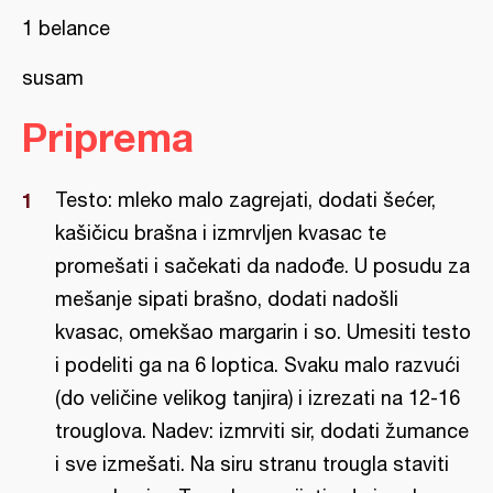
1 belance
susam
Priprema
Testo: mleko malo zagrejati, dodati šećer,
kašičicu brašna i izmrvljen kvasac te
promešati i sačekati da nadođe. U posudu za
mešanje sipati brašno, dodati nadošli
kvasac, omekšao margarin i so. Umesiti testo
i podeliti ga na 6 loptica. Svaku malo razvući
(do veličine velikog tanjira) i izrezati na 12-16
trouglova. Nadev: izmrviti sir, dodati žumance
i sve izmešati. Na siru stranu trougla staviti