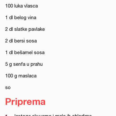
100 luka vlasca
1 dl belog vina
2 dl slatke pavlake
2 dl bersi sosa
1 dl bešamel sosa
5 g senfa u prahu
100 g maslaca
so
Priprema