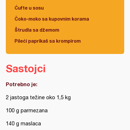
Ćufte u sosu
Čoko-moko sa kupovnim korama
Štrudla sa džemom
Pileći paprikaš sa krompirom
Sastojci
Potrebno je:
2 jastoga težine oko 1,5 kg
100 g parmezana
140 g maslaca