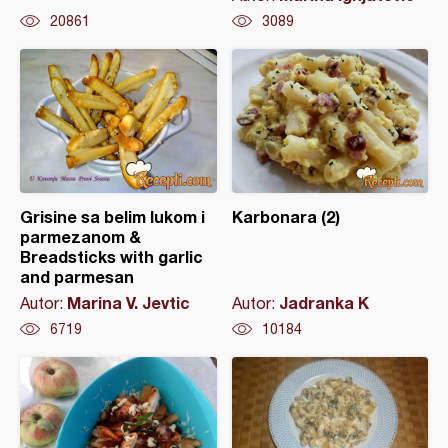
20861
3089
Grisine sa belim lukom i
Karbonara (2)
parmezanom &
Breadsticks with garlic
and parmesan
Marina V. Jevtic
Jadranka K
Autor:
Autor:
6719
10184