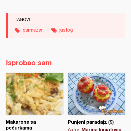
TAGOVI
parmezan
jastog
Isprobao sam
Makarone sa
Punjeni paradajz (9)
pečurkama
Marina Ignjatovic
Autor: