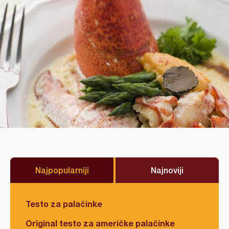
Najpopularniji
Najnoviji
Testo za palačinke
Original testo za američke palačinke