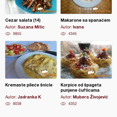
Cezar salata (14)
Makarone sa spanaćem
Suzana Mitic
Ivana
Autor:
Autor:
9855
4345
Kremaste pileće šnicle
Korpice od špageta
punjene čufticama
Jadranka K
Mubera Živojević
Autor:
Autor:
8038
4352