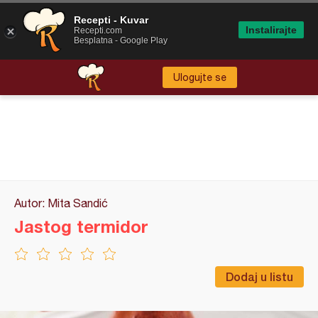
Recepti - Kuvar
Instalirajte
Recepti.com
Besplatna - Google Play
Ulogujte se
Autor: Mita Sandić
Jastog termidor
Dodaj u listu