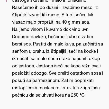
Jastoge skuvamo i malo ih ohladimo.
Rasečemo ih po dužini i izvadimo meso. Iz
štipaljki izvadiditi meso. Sitno isečen luk
vlasac malo propržiti na 40 g maslaca.
Nalijemo vinom i kuvamo dok vino uvri.
Dodamo pavlaku, bešamel i ubrzo zatim
bersi sos. Pustiti da malo kuva, pa začiniti sa
senfom u prahu. Iz štipaljki iseći na kocke i
izmešati sa malo sosa i tako napuniti oklop
od jastoga. Jastoga iseći na kose režnjeve i
posložiti odozgo. Sve preliti ostatkom sosa i
posuti sa parmezanom. Zatim poprskati
rastopljenim maslacem i staviti u zagrejanu
pećnicu da se uhvati kora na 250 °C.