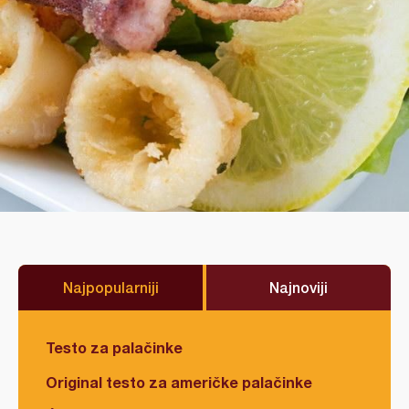
Najpopularniji
Najnoviji
Testo za palačinke
Original testo za američke palačinke