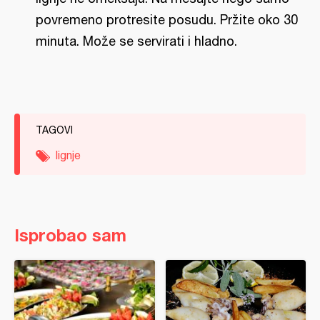
povremeno protresite posudu. Pržite oko 30
minuta. Može se servirati i hladno.
TAGOVI
lignje
Isprobao sam