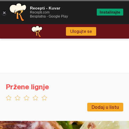
Recepti - Kuvar
Instalirajte
Recepti.com
Besplatna - Google Play
Ulogujte se
Pržene lignje
Dodaj u listu