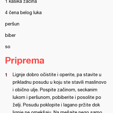
1 kašika začina
4 čena belog luka
peršun
biber
so
Priprema
Lignje dobro očistite i operite, pa stavite u
prikladnu posudu u koju ste stavili maslinovo
i obično ulje. Pospite začinom, seckanim
lukom i peršunom, pobiberite i posolite po
želji. Posudu poklopite i lagano pržite dok
lignje ne omekšaju. Na mešajte nego samo