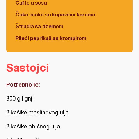
Ćufte u sosu
Čoko-moko sa kupovnim korama
Štrudla sa džemom
Pileći paprikaš sa krompirom
Sastojci
Potrebno je:
800 g lignji
2 kašike maslinovog ulja
2 kašike običnog ulja