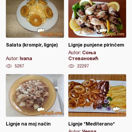
Salata (krompir, lignje)
Lignje punjene pirinčem
Соња
Autor:
Ivana
Стевановић
Autor:
5267
22297
Lignje na moj način
Lignje *Mediterano*
Vesna
Autor: