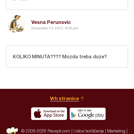
Vesna Perunovic
December 10, 2012, 9:26 pm
KOLIKO MINUTA???? Mozda treba duze?
Vrh stranice
© 2009-2026 Recepti.com |
Uslovi korišćenja
|
Marketing
|