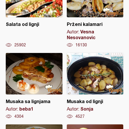
Salata od lignji
Prženi kalamari
Vesna
Autor:
Nesovanovic
25902
16130
Musaka sa lignjama
Musaka od lignji
beba1
Sonja
Autor:
Autor:
4304
4527