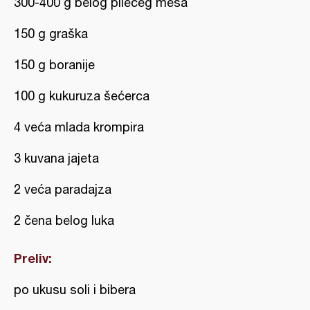
300-400 g belog pilećeg mesa
150 g graška
150 g boranije
100 g kukuruza šećerca
4 veća mlada krompira
3 kuvana jajeta
2 veća paradajza
2 čena belog luka
Preliv:
po ukusu soli i bibera