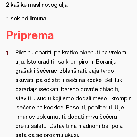
2 kašike maslinovog ulja
1 sok od limuna
Priprema
Piletinu obariti, pa kratko okrenuti na vrelom
ulju. Isto uraditi i sa krompirom. Boraniju,
grašak i šećerac izblanširati. Jaja tvrdo
skuvati, pa očistiti i iseći na kocke. Beli luk i
paradajz iseckati, bareno povrće ohladiti,
staviti u sud u koji smo dodali meso i krompir
isečene na kockice. Posoliti, pobiberiti. Ulje i
limunov sok umutiti, dodati mrvu šećera i
preliti salatu. Ostaviti na hladnom bar pola
sata da se prozmu ukusi.