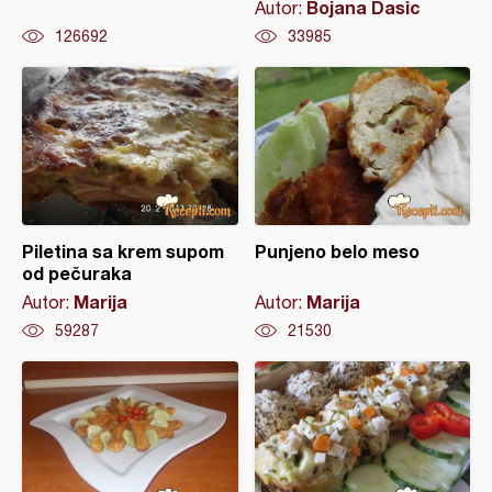
Bojana Dasic
Autor:
126692
33985
Piletina sa krem supom
Punjeno belo meso
od pečuraka
Marija
Marija
Autor:
Autor:
59287
21530