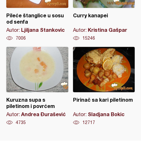
Pileće štanglice u sosu
Curry kanapei
od senfa
Ljiljana Stankovic
Kristina Gašpar
Autor:
Autor:
7006
15246
Kuruzna supa s
Pirinač sa kari piletinom
piletinom i povrćem
Andrea Đurašević
Sladjana Bokic
Autor:
Autor:
4735
12717