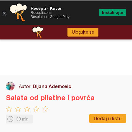
Recepti - Kuvar
Instalirajte
Recepti.com
Besplatna - Google Play
Ulogujte se
Dijana Ademovic
Autor:
Salata od piletine i povrća
Dodaj u listu
30 min