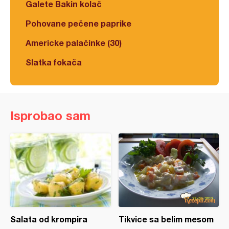
Galete Bakin kolač
Pohovane pečene paprike
Americke palačinke (30)
Slatka fokača
Isprobao sam
Salata od krompira
Tikvice sa belim mesom