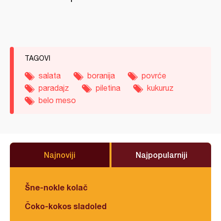
TAGOVI
salata
boranija
povrće
paradajz
piletina
kukuruz
belo meso
Najnoviji
Najpopularniji
Šne-nokle kolač
Čoko-kokos sladoled