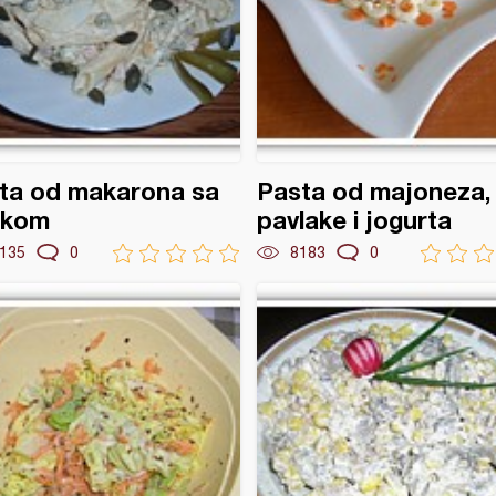
ta od makarona sa
Pasta od majoneza,
škom
pavlake i jogurta
135
0
8183
0