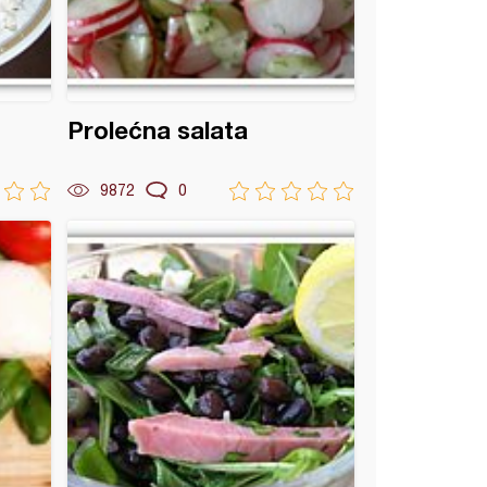
Prolećna salata
9872
0