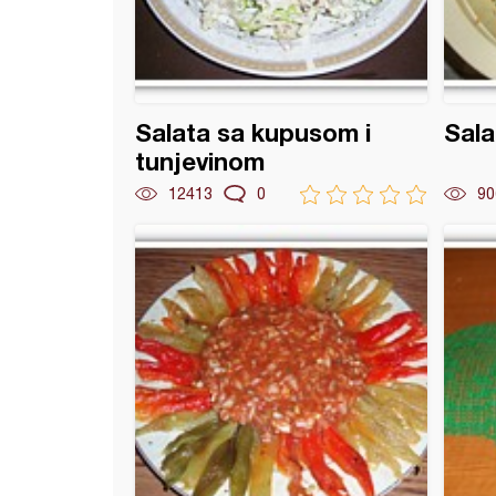
Salata sa kupusom i
Sala
tunjevinom
12413
0
90
 od crnog pasulja i dimljene ćuretine