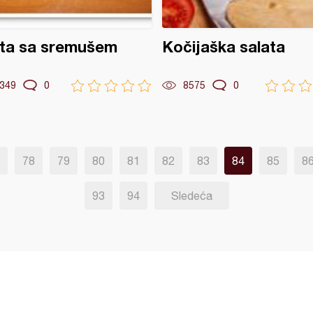
ata sa sremušem
Kočijaška salata
349
0
8575
0
78
79
80
81
82
83
84
85
8
93
94
Sledeća