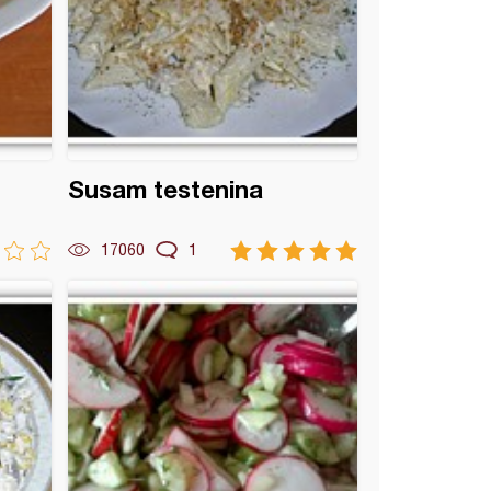
Susam testenina
17060
1