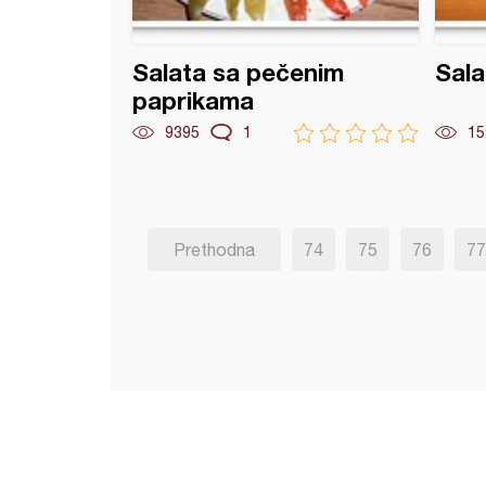
Salata sa pečenim
Sal
paprikama
9395
1
15
Prethodna
74
75
76
77