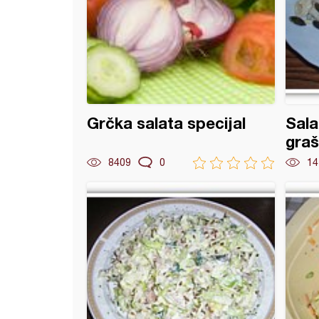
Grčka salata specijal
Sala
gra
8409
0
14
ćna salata