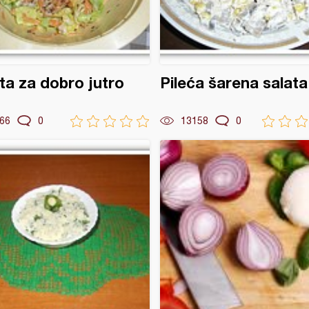
ta za dobro jutro
Pileća šarena salata
66
0
13158
0