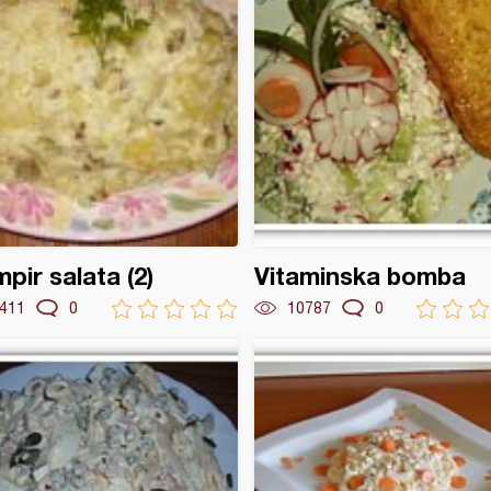
pir salata (2)
Vitaminska bomba
411
0
10787
0