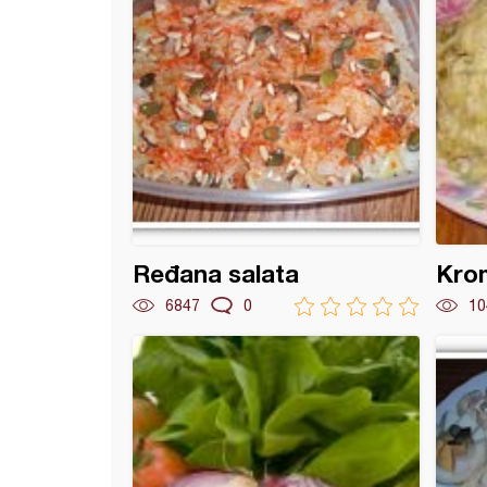
Ređana salata
Krom
6847
0
10
 testenina