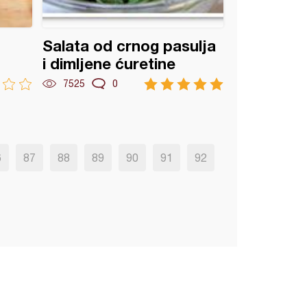
Salata od crnog pasulja
i dimljene ćuretine
7525
0
6
87
88
89
90
91
92