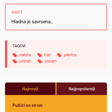
SAVET
Hladna je savrsena...
TAGOVI
salata
kari
piletina
pirinač
susam
Najnoviji
Najpopularniji
Pužići sa sirom