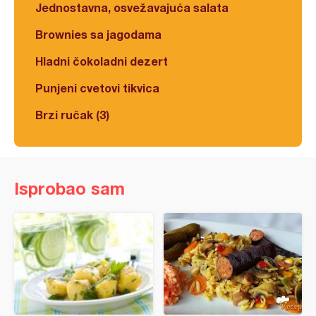
Jednostavna, osvežavajuća salata
Brownies sa jagodama
Hladni čokoladni dezert
Punjeni cvetovi tikvica
Brzi ručak (3)
Isprobao sam