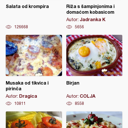
Salata od krompira
Riža s šampinjonima i
domaćom kobasicom
Jadranka K
Autor:
126668
5656
Musaka od tikvica i
Birjan
pirinča
Dragica
COLJA
Autor:
Autor:
10811
8558