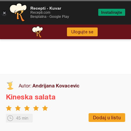
Recepti - Kuvar
Instalirajte
Recepti.com
Besplatna - Google Play
Ulogujte se
Andrijana Kovacevic
Autor:
Kineska salata
Dodaj u listu
45 min