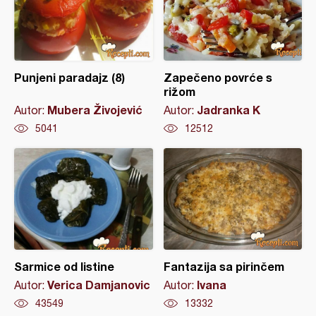
Punjeni paradajz (8)
Zapečeno povrće s
rižom
Mubera Živojević
Jadranka K
Autor:
Autor:
5041
12512
Sarmice od listine
Fantazija sa pirinčem
Verica Damjanovic
Ivana
Autor:
Autor:
43549
13332