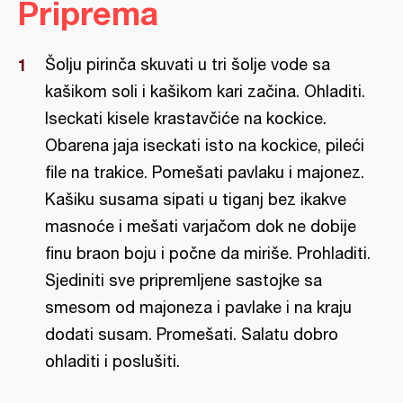
Priprema
Šolju pirinča skuvati u tri šolje vode sa
kašikom soli i kašikom kari začina. Ohladiti.
Iseckati kisele krastavčiće na kockice.
Obarena jaja iseckati isto na kockice, pileći
file na trakice. Pomešati pavlaku i majonez.
Kašiku susama sipati u tiganj bez ikakve
masnoće i mešati varjačom dok ne dobije
finu braon boju i počne da miriše. Prohladiti.
Sjediniti sve pripremljene sastojke sa
smesom od majoneza i pavlake i na kraju
dodati susam. Promešati. Salatu dobro
ohladiti i poslušiti.