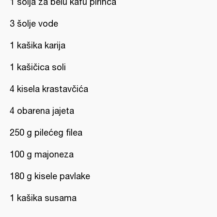
1 šolja za belu kafu pirinča
3 šolje vode
1 kašika karija
1 kašičica soli
4 kisela krastavčića
4 obarena jajeta
250 g pilećeg filea
100 g majoneza
180 g kisele pavlake
1 kašika susama