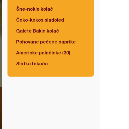
Šne-nokle kolač
Čoko-kokos sladoled
Galete Bakin kolač
Pohovane pečene paprike
Americke palačinke (30)
Slatka fokača