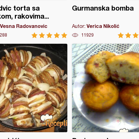
vic torta sa
Gurmanska bomba
om, rakovima...
Vesna Radovanovic
Verica Nikolić
Autor:
288
11929