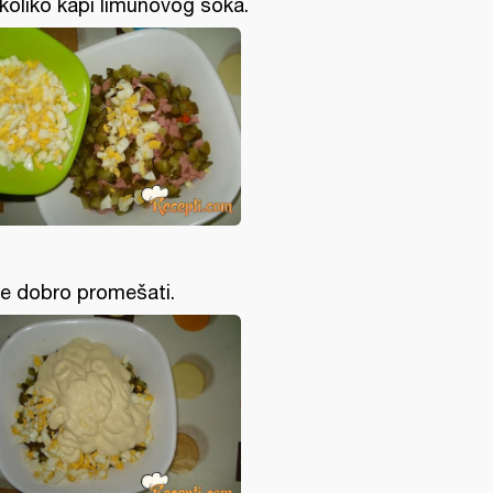
koliko kapi limunovog soka.
e dobro promešati.