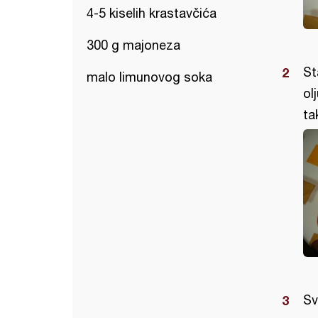
4-5 kiselih krastavčića
300 g majoneza
St
malo limunovog soka
ol
ta
Sv