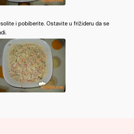
solite i pobiberite. Ostavite u frižideru da se
adi.