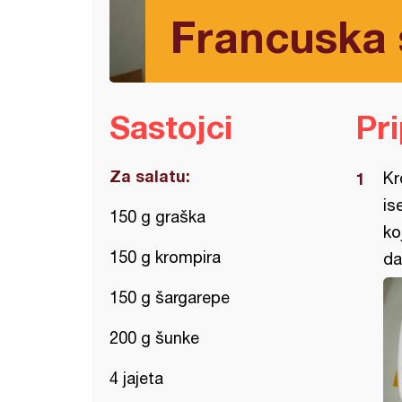
Francuska s
Sastojci
Pr
Za salatu:
Kr
is
150 g graška
ko
150 g krompira
da
150 g šargarepe
200 g šunke
4 jajeta