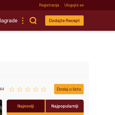
Registracija
Ulogujte se
Nagrade
Dodajte Recept
Dodaj u listu
64
Najnoviji
Najpopularniji