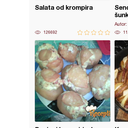
Salata od krompira
Send
šunk
Autor:
126692
11
i - Španska pita