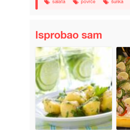
salata
povrće
šunka
Isprobao sam
sa palačinkama