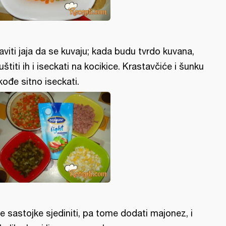
aviti jaja da se kuvaju; kada budu tvrdo kuvana,
juštiti ih i iseckati na kocikice. Krastavčiće i šunku
kođe sitno iseckati.
e sastojke sjediniti, pa tome dodati majonez, i