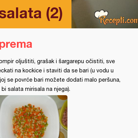
alata (2)
iprema
ompir oljuštiti, grašak i šargarepu očistiti, sve
eckati na kockice i staviti da se bari (u vodu u
joj se povrće bari možete dodati malo peršuna,
 bi salata mirisala na njega).