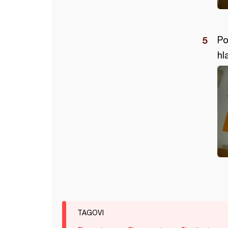
Po
hl
TAGOVI