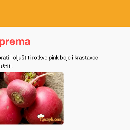
iprema
rati i oljuštiti rotkve pink boje i krastavce
uštiti.