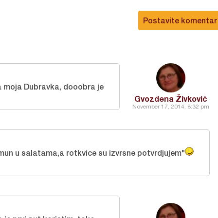
Postavite komentar
a moja Dubravka, dooobra je
Gvozdena Živković
November 17, 2014, 8:32 pm
limun u salatama,a rotkvice su izvrsne potvrdjujem"