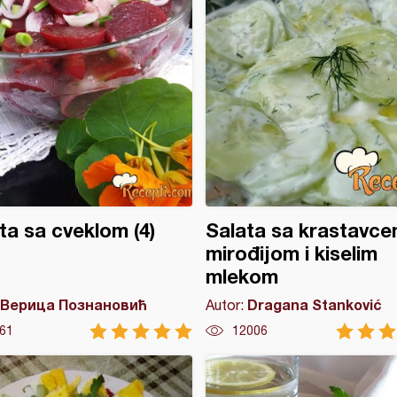
ta sa cveklom (4)
Salata sa krastavce
mirođijom i kiselim
mlekom
Верица Познановић
Dragana Stanković
Autor:
61
12006