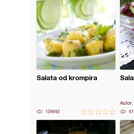
Salata od krompira
Sala
Autor:
126692
61
salata