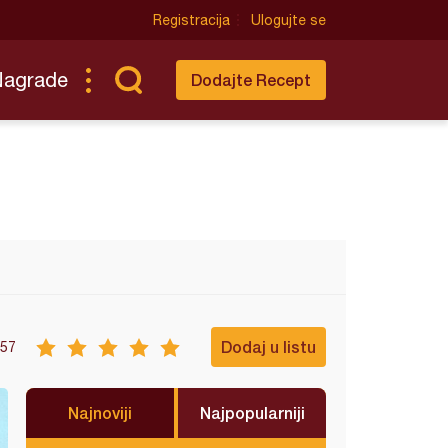
Registracija
Ulogujte se
Nagrade
Dodajte Recept
Dodaj u listu
57
Najnoviji
Najpopularniji