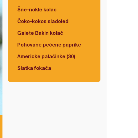
Šne-nokle kolač
Čoko-kokos sladoled
Galete Bakin kolač
Pohovane pečene paprike
Americke palačinke (30)
Slatka fokača