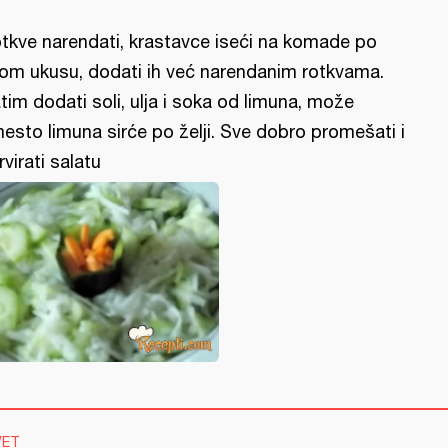
tkve narendati, krastavce iseći na komade po
om ukusu, dodati ih već narendanim rotkvama.
tim dodati soli, ulja i soka od limuna, može
esto limuna sirće po želji. Sve dobro promešati i
rvirati salatu
VET