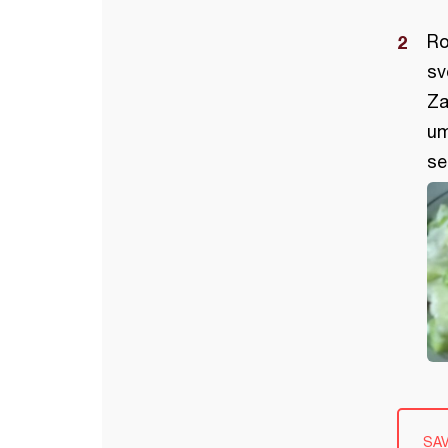
Ro
sv
Za
um
se
SA