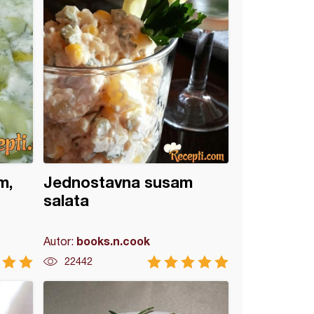
m,
Jednostavna susam
salata
books.n.cook
Autor:
22442