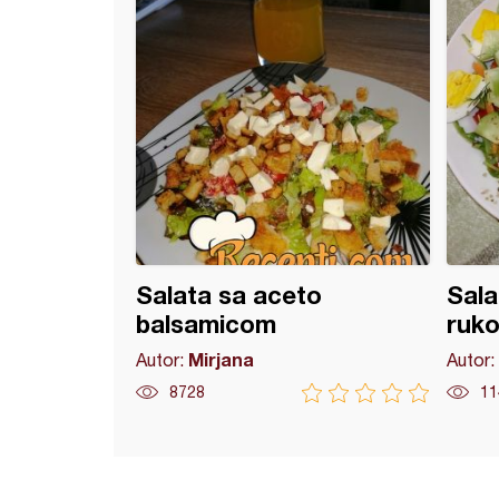
Salata sa aceto
Sala
balsamicom
ruk
Mirjana
Autor:
Autor:
8728
11