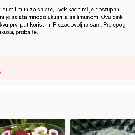
istim limun za salate, uvek kada mi je dostupan.
ni je salata mnogo ukusnija sa limunom. Ovu pink
tkvu prvi put koristim. Prezadovoljna sam. Prelepog
ukusa, probajte.
e