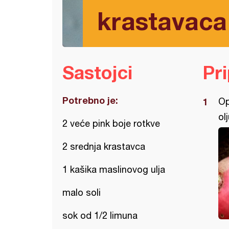
krastavaca
Sastojci
Pr
Potrebno je:
Op
olj
2 veće pink boje rotkve
2 srednja krastavca
1 kašika maslinovog ulja
malo soli
sok od 1/2 limuna