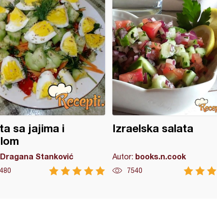
ta sa jajima i
Izraelska salata
olom
Dragana Stanković
books.n.cook
Autor:
480
7540