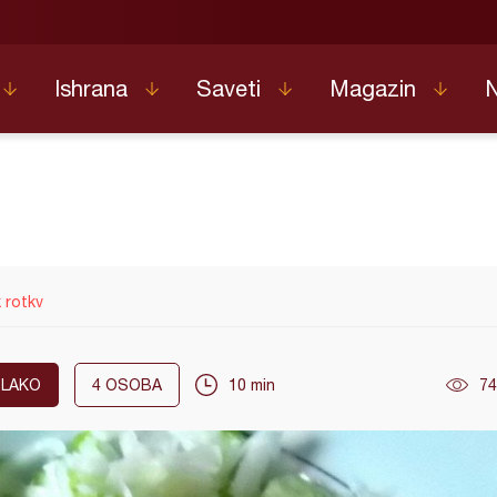
Ishrana
Saveti
Magazin
 rotkv
LAKO
4
OSOBA
10 min
74