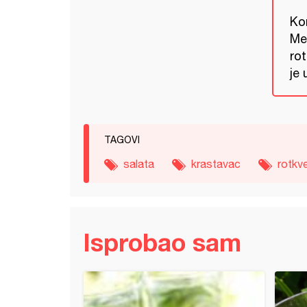
Kor
Me
ro
je 
TAGOVI
salata
krastavac
rotkv
Isprobao sam
lekom
stavna susam salata