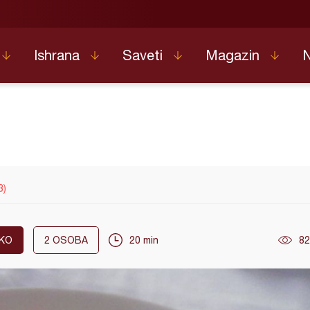
Ishrana
Saveti
Magazin
3)
KO
2
OSOBA
20 min
82