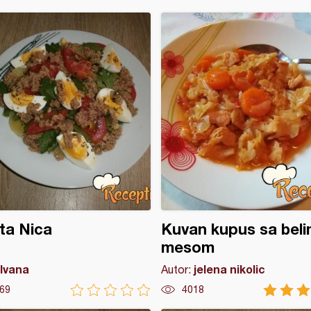
ta Nica
Kuvan kupus sa bel
mesom
Ivana
jelena nikolic
Autor:
69
4018