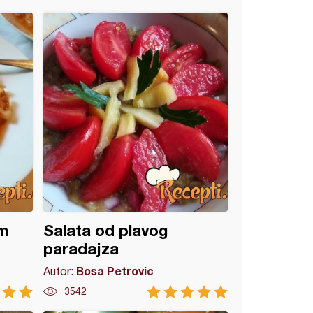
im
Salata od plavog
paradajza
Bosa Petrovic
Autor:
3542