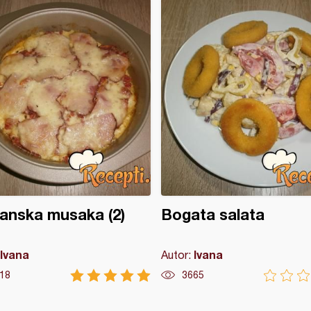
ijanska musaka (2)
Bogata salata
Ivana
Ivana
Autor:
18
3665