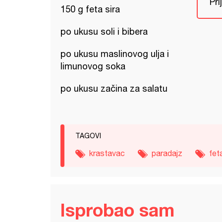
Pri
150 g feta sira
po ukusu soli i bibera
po ukusu maslinovog ulja i
limunovog soka
po ukusu začina za salatu
TAGOVI
krastavac
paradajz
fet
Isprobao sam