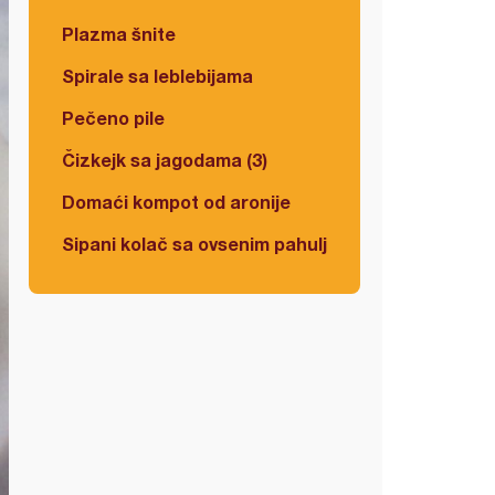
Plazma šnite
Spirale sa leblebijama
Pečeno pile
Čizkejk sa jagodama (3)
Domaći kompot od aronije
Sipani kolač sa ovsenim pahuljicama i višnjama