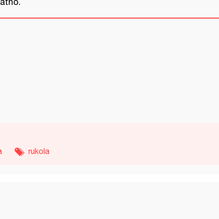
jatno.
a
rukola