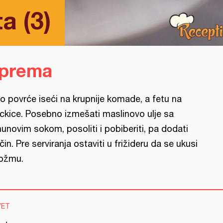
a (3)
iprema
o povrće iseći na krupnije komade, a fetu na
ckice. Posebno izmešati maslinovo ulje sa
munovim sokom, posoliti i pobiberiti, pa dodati
čin. Pre serviranja ostaviti u frižideru da se ukusi
ožmu.
VET