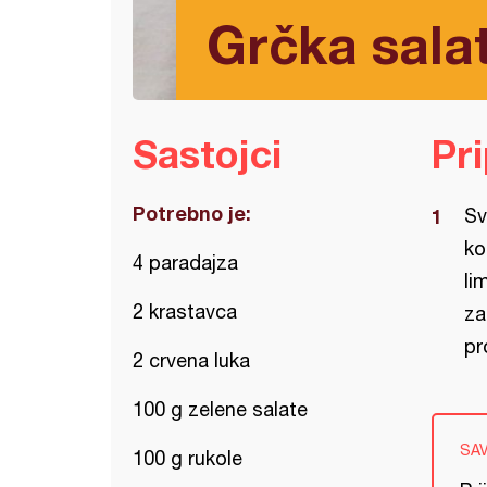
Grčka salat
Sastojci
Pr
Potrebno je:
Sv
ko
4 paradajza
li
2 krastavca
za
pr
2 crvena luka
100 g zelene salate
SA
100 g rukole