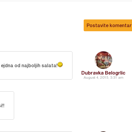
Postavite komentar
 ejdna od najboljih salata!
Dubravka Belogrlic
August 4, 2015, 3:31 am
!!