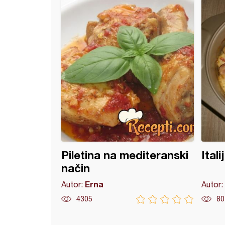
ica (6)
Piletina na mediteranski
Ital
način
Erna
Autor:
Autor:
4305
80