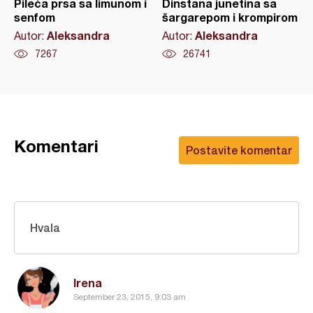
Pileća prsa sa limunom i
Dinstana junetina sa
senfom
šargarepom i krompirom
Aleksandra
Aleksandra
Autor:
Autor:
7267
26741
Komentari
Postavite komentar
Hvala
Irena
September 23, 2015, 9:03 am