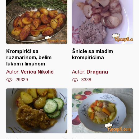
Krompirići sa
Šnicle sa mladim
ruzmarinom, belim
krompirićima
lukom i limunom
Verica Nikolić
Dragana
Autor:
Autor:
29329
8338