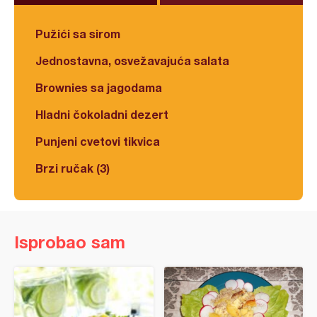
Pužići sa sirom
Jednostavna, osvežavajuća salata
Brownies sa jagodama
Hladni čokoladni dezert
Punjeni cvetovi tikvica
Brzi ručak (3)
Isprobao sam