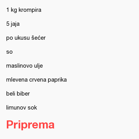
1 kg krompira
5 jaja
po ukusu šećer
so
maslinovo ulje
mlevena crvena paprika
beli biber
limunov sok
Priprema