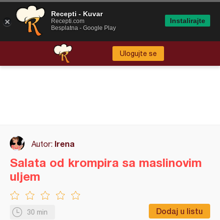
Recepti - Kuvar
Instalirajte
Recepti.com
Besplatna - Google Play
Ulogujte se
Irena
Autor:
Salata od krompira sa maslinovim
uljem
Dodaj u listu
30 min