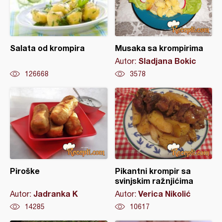
Salata od krompira
Musaka sa krompirima
Sladjana Bokic
Autor:
126668
3578
Piroške
Pikantni krompir sa
svinjskim ražnjićima
Jadranka K
Verica Nikolić
Autor:
Autor:
14285
10617