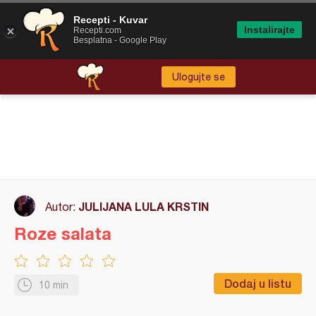
Recepti - Kuvar
Instalirajte
Recepti.com
Besplatna - Google Play
Ulogujte se
JULIJANA LULA KRSTIN
Autor:
Roze salata
Dodaj u listu
10 min