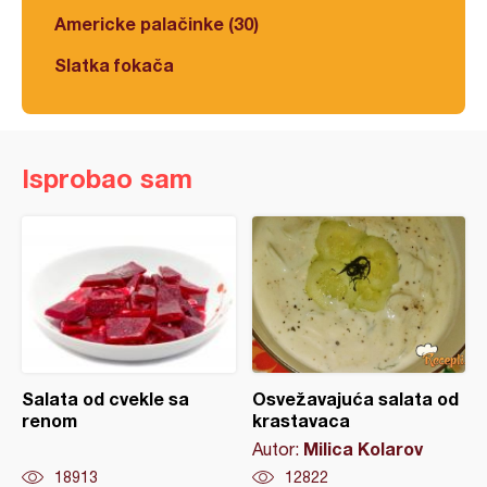
Americke palačinke (30)
Slatka fokača
Isprobao sam
Salata od cvekle sa
Osvežavajuća salata od
renom
krastavaca
Milica Kolarov
Autor:
18913
12822