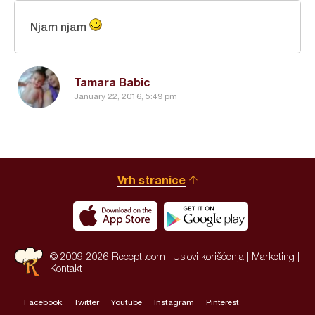
Njam njam
Tamara Babic
January 22, 2016, 5:49 pm
Vrh stranice
© 2009-2026 Recepti.com |
Uslovi korišćenja
|
Marketing
|
Kontakt
Facebook
Twitter
Youtube
Instagram
Pinterest