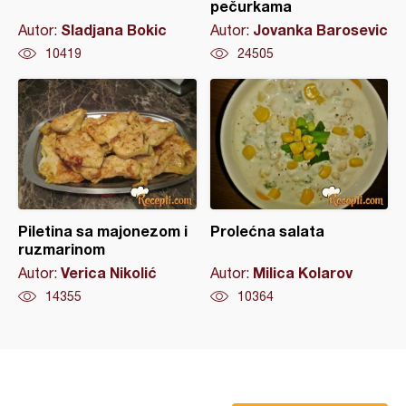
pečurkama
Sladjana Bokic
Jovanka Barosevic
Autor:
Autor:
10419
24505
Piletina sa majonezom i
Prolećna salata
ruzmarinom
Verica Nikolić
Milica Kolarov
Autor:
Autor:
14355
10364