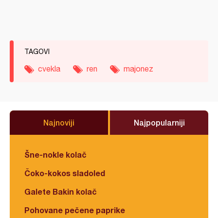
TAGOVI
cvekla
ren
majonez
Najnoviji
Najpopularniji
Šne-nokle kolač
Čoko-kokos sladoled
Galete Bakin kolač
Pohovane pečene paprike