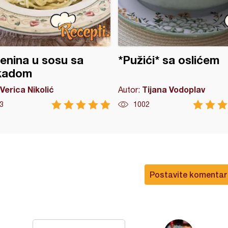
enina u sosu sa
*Pužići* sa oslićem
kadom
Verica Nikolić
Tijana Vodoplav
Autor:
3
1002
Postavite komentar