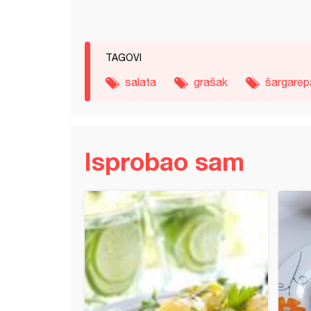
TAGOVI
salata
grašak
šargarep
Isprobao sam
e pečenje