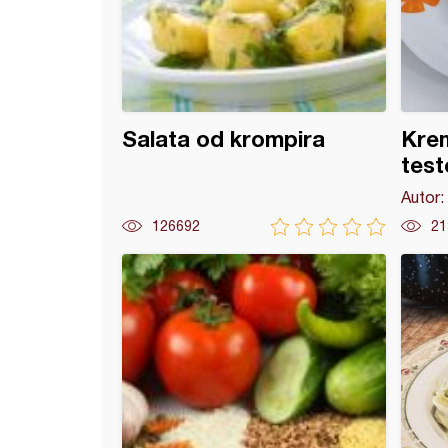
Salata od krompira
Kre
test
Autor:
126692
21
sta testenina sa mesom i vrganjima