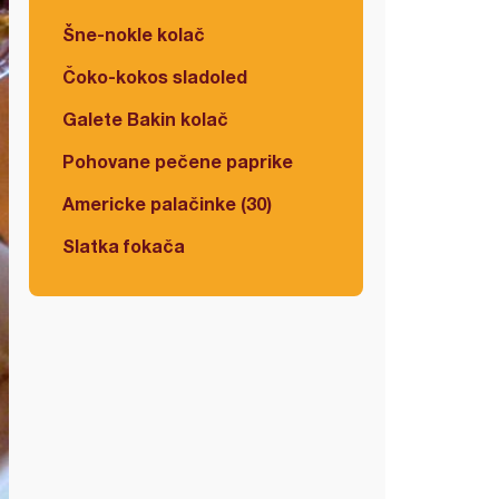
Šne-nokle kolač
Čoko-kokos sladoled
Galete Bakin kolač
Pohovane pečene paprike
Americke palačinke (30)
Slatka fokača