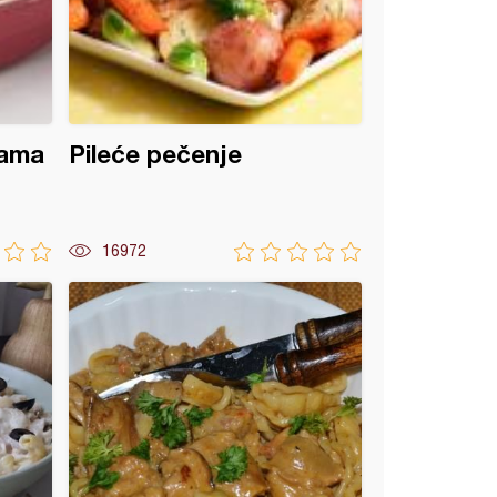
kama
Pileće pečenje
16972