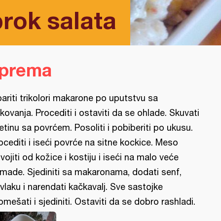
brok salata
iprema
ariti trikolori makarone po uputstvu sa
kovanja. Procediti i ostaviti da se ohlade. Skuvati
letinu sa povrćem. Posoliti i pobiberiti po ukusu.
ocediti i iseći povrće na sitne kockice. Meso
vojiti od kožice i ​kostiju i iseći na malo veće
made. Sjediniti sa makaronama, dodati senf,
vlaku i narendati kačkavalj. Sve sastojke
omešati i sjediniti. Ostaviti da se dobro rashladi.