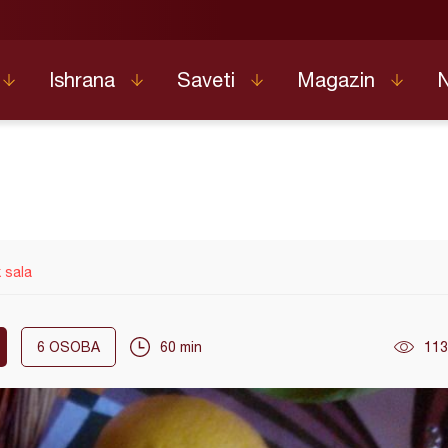
Ishrana
Saveti
Magazin
k sala
6
OSOBA
60 min
113