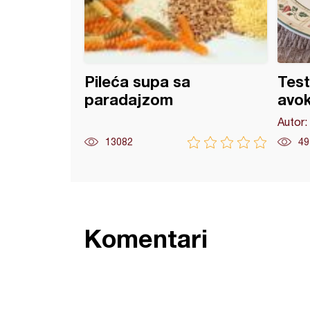
Pileća supa sa
Test
paradajzom
avo
Autor:
13082
49
Komentari