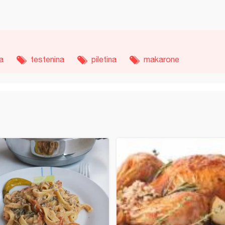
a
testenina
piletina
makarone