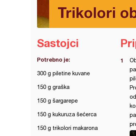
Trikolori o
Sastojci
Pr
Potrebno je:
Ob
pa
300 g piletine kuvane
pi
150 g graška
Pr
od
150 g šargarepe
ko
150 g kukuruza šećerca
pa
pr
150 g trikolori makarona