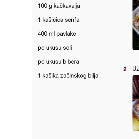
100 g kačkavalja
1 kašičica senfa
400 ml pavlake
po ukusu soli
po ukusu bibera
Už
1 kašika začinskog bilja