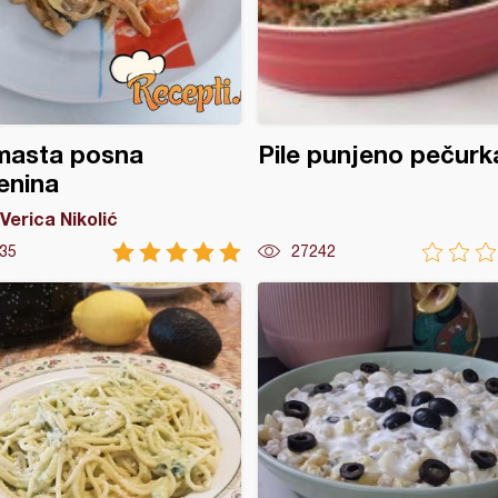
masta posna
Pile punjeno pečur
enina
Verica Nikolić
35
27242