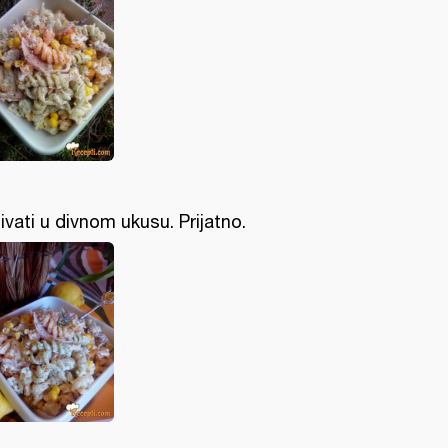
ivati u divnom ukusu. Prijatno.