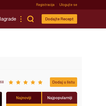
Registracija
Ulogujte se
Nagrade
Dodajte Recept
Dodaj u listu
68
Najnoviji
Najpopularniji