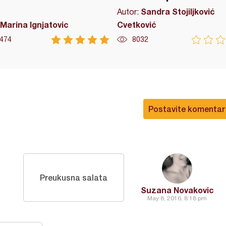
Sandra Stojiljković
Autor:
Marina Ignjatovic
Cvetković
474
8032
Postavite komentar
Preukusna salata
Suzana Novakovic
May 8, 2016, 8:18 pm