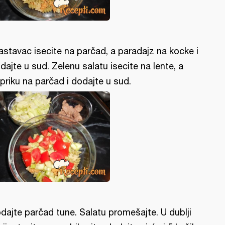
astavac isecite na parčad, a paradajz na kocke i
dajte u sud. Zelenu salatu isecite na lente, a
priku na parčad i dodajte u sud.
dajte parčad tune. Salatu promešajte. U dublji