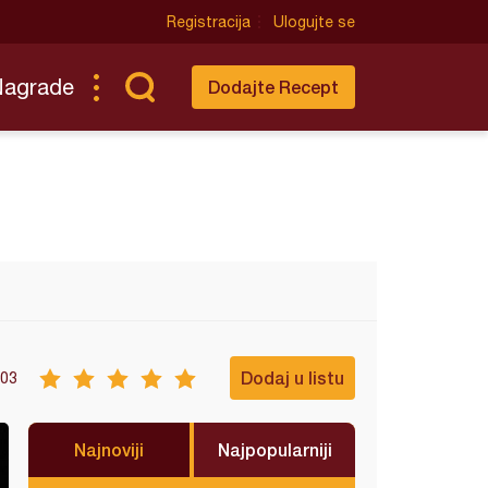
Registracija
Ulogujte se
Nagrade
Dodajte Recept
Dodaj u listu
03
Najnoviji
Najpopularniji