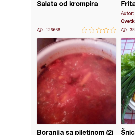
Salata od krompira
Frit
Autor:
Cvetk
126668
38
a bela čorba
Boranija sa piletinom (2)
Šnic