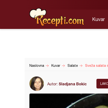
Kuvar
Naslovna
Kuvar
Salate
Sveža salata 
Sladjana Bokic
Autor:
LAK