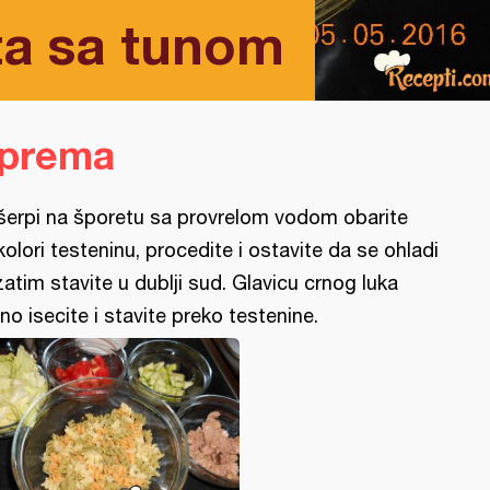
ta sa tunom
iprema
šerpi na šporetu sa provrelom vodom obarite
ikolori testeninu, procedite i ostavite da se ohladi
zatim stavite u dublji sud. Glavicu crnog luka
tno isecite i stavite preko testenine.