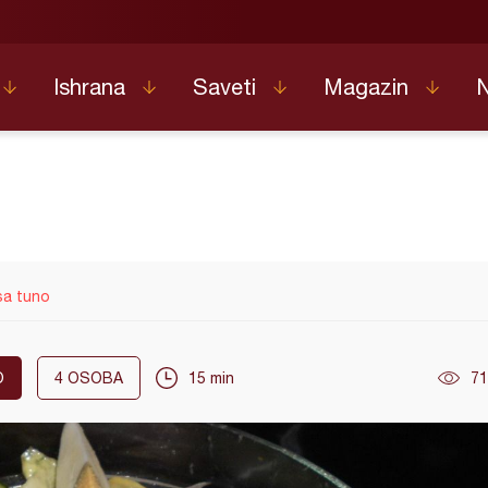
Ishrana
Saveti
Magazin
sa tuno
O
4
OSOBA
15 min
71