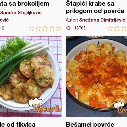
ata sa brokolijem
Štapići krabe sa
prilogom od povrća
Sandra Stojiljković
ović
Snežana Dimitrijević
Autor:
12
16785
le od tikvica
Bešamel povrće