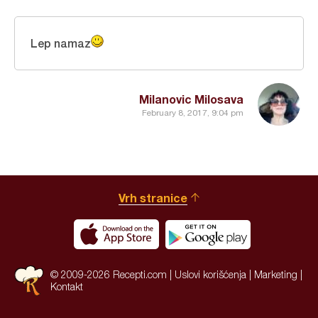
Lep namaz
Milanovic Milosava
February 8, 2017, 9:04 pm
Vrh stranice
© 2009-2026 Recepti.com |
Uslovi korišćenja
|
Marketing
|
Kontakt