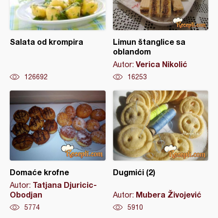
Salata od krompira
Limun štanglice sa
oblandom
Verica Nikolić
Autor:
126692
16253
Domaće krofne
Dugmići (2)
Tatjana Djuricic-
Autor:
Obodjan
Mubera Živojević
Autor:
5774
5910