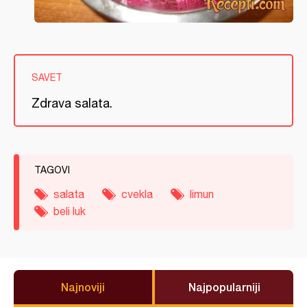
SAVET
Zdrava salata.
TAGOVI
salata
cvekla
limun
beli luk
Najnoviji
Najpopularniji