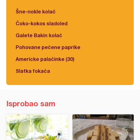
Šne-nokle kolač
Čoko-kokos sladoled
Galete Bakin kolač
Pohovane pečene paprike
Americke palačinke (30)
Slatka fokača
Isprobao sam