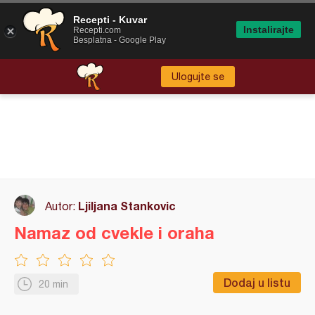
Recepti - Kuvar
Instalirajte
Recepti.com
Besplatna - Google Play
Ulogujte se
Ljiljana Stankovic
Autor:
Namaz od cvekle i oraha
Dodaj u listu
20 min