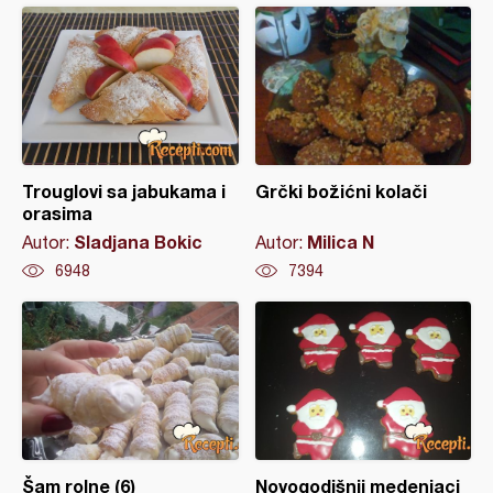
Trouglovi sa jabukama i
Grčki božićni kolači
orasima
Sladjana Bokic
Milica N
Autor:
Autor:
6948
7394
Šam rolne (6)
Novogodišnji medenjaci