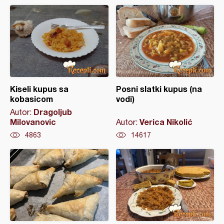
Kiseli kupus sa
Posni slatki kupus (na
kobasicom
vodi)
Dragoljub
Autor:
Milovanovic
Verica Nikolić
Autor:
4863
14617