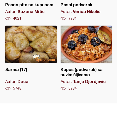
Posna pita sa kupusom
Posni podvarak
Suzana Mitic
Verica Nikolić
Autor:
Autor:
4021
7781
Sarma (17)
Kupus (podvarak) sa
suvim šljivama
Daca
Tanja Djordjevic
Autor:
Autor:
5748
3784