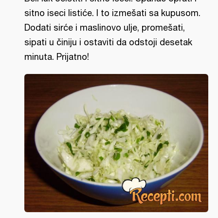
sitno iseci listiće. I to izmešati sa kupusom.
Dodati sirće i maslinovo ulje, promešati,
sipati u činiju i ostaviti da odstoji desetak
minuta. Prijatno!