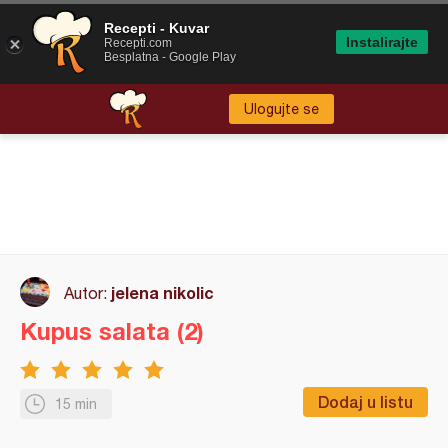
Recepti - Kuvar
Instalirajte
Recepti.com
Besplatna - Google Play
Ulogujte se
jelena nikolic
Autor:
Kupus salata (2)
Dodaj u listu
15 min