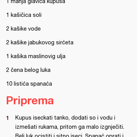
1 manja glavica kupusa
1 kašičica soli
2 kašike vode
2 kašike jabukovog sirćeta
1 kašika maslinovig ulja
2 čena belog luka
10 listića spanaća
Priprema
Kupus iseckati tanko, dodati so i vodu i
izmešati rukama, pritom ga malo izgnječiti.
Beli luk ocistiti i sitno iseci. Spanać oprati i