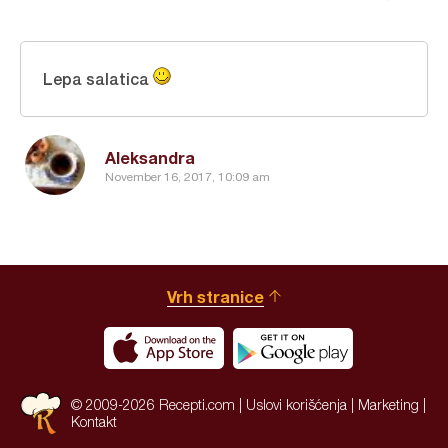
Lepa salatica
Aleksandra
November 16, 2017, 10:09 am
Vrh stranice
© 2009-2026 Recepti.com |
Uslovi korišćenja
|
Marketing
|
Kontakt