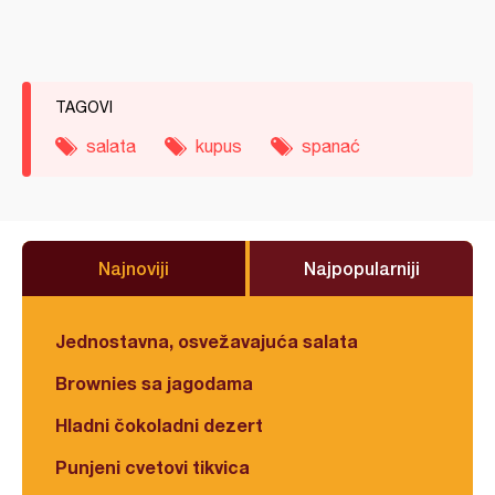
TAGOVI
salata
kupus
spanać
Najnoviji
Najpopularniji
Jednostavna, osvežavajuća salata
Brownies sa jagodama
Hladni čokoladni dezert
Punjeni cvetovi tikvica