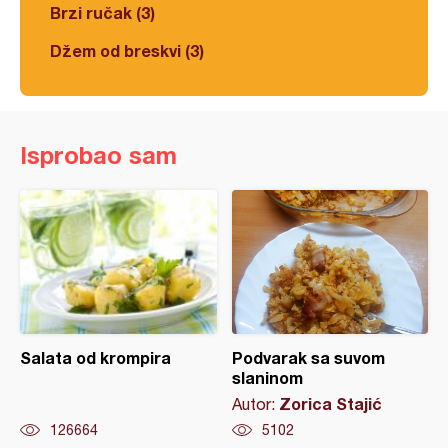
Brzi ručak (3)
Džem od breskvi (3)
Isprobao sam
Salata od krompira
Podvarak sa suvom
slaninom
Zorica Stajić
Autor:
126664
5102