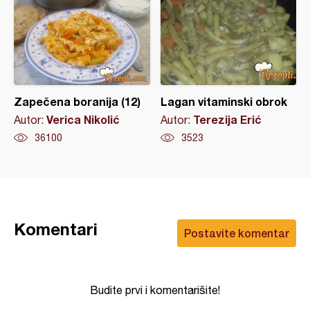
Zapečena boranija (12)
Lagan vitaminski obrok
Verica Nikolić
Terezija Erić
Autor:
Autor:
36100
3523
Komentari
Postavite komentar
Budite prvi i komentarišite!