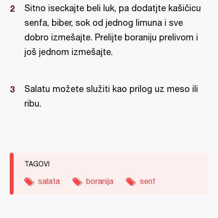
Sitno iseckajte beli luk, pa dodatjte kašičicu
senfa, biber, sok od jednog limuna i sve
dobro izmešajte. Prelijte boraniju prelivom i
još jednom izmešajte.
Salatu možete služiti kao prilog uz meso ili
ribu.
TAGOVI
salata
boranija
senf