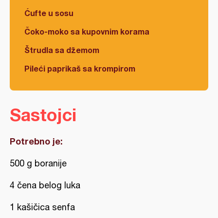
Ćufte u sosu
Čoko-moko sa kupovnim korama
Štrudla sa džemom
Pileći paprikaš sa krompirom
Sastojci
Potrebno je:
500 g boranije
4 čena belog luka
1 kašičica senfa