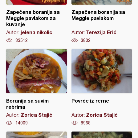
Zapečena boranija sa
Zapečena boranija sa
Meggle pavlakom za
Meggle pavlakom
kuvanje
jelena nikolic
Terezija Erić
Autor:
Autor:
33512
3802
Boranija sa suvim
Povrće iz rerne
rebrima
Zorica Stajić
Zorica Stajić
Autor:
Autor:
14009
8968