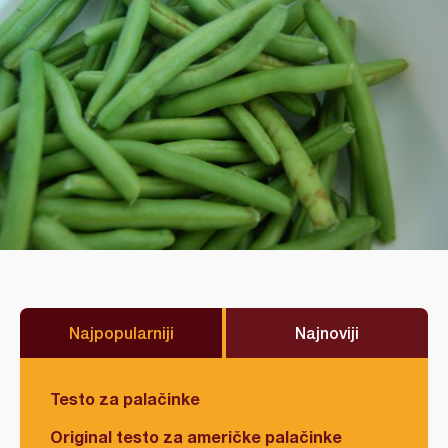
Najpopularniji
Najnoviji
Testo za palačinke
Original testo za američke palačinke