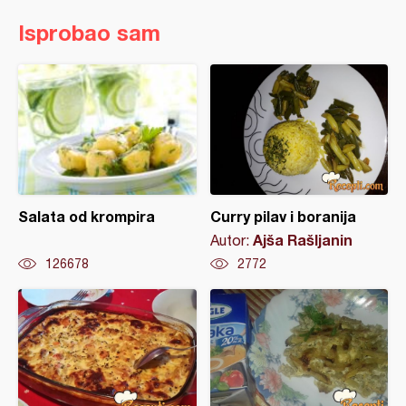
Isprobao sam
Salata od krompira
Curry pilav i boranija
Ajša Rašljanin
Autor:
126678
2772