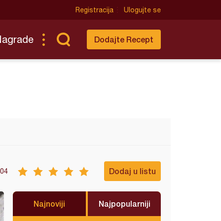
Registracija
Ulogujte se
Nagrade
Dodajte Recept
Dodaj u listu
04
Najnoviji
Najpopularniji