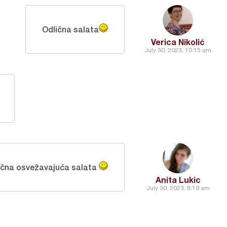
Odlična salata
Verica Nikolić
July 30, 2023, 10:15 am
ična osvežavajuća salata
Anita Lukic
July 30, 2023, 8:19 am