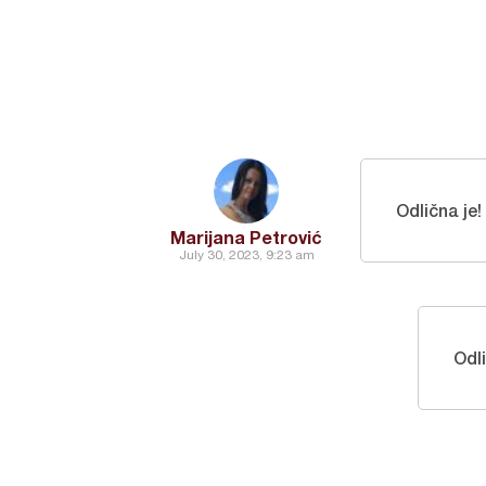
Odlična je!
Marijana Petrović
July 30, 2023, 9:23 am
Odl