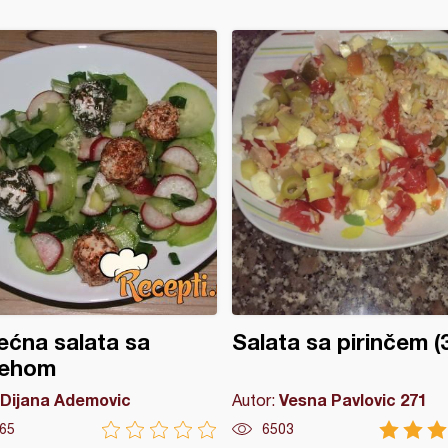
ećna salata sa
Salata sa pirinčem (3
nehom
Dijana Ademovic
Vesna Pavlovic 271
Autor:
65
6503