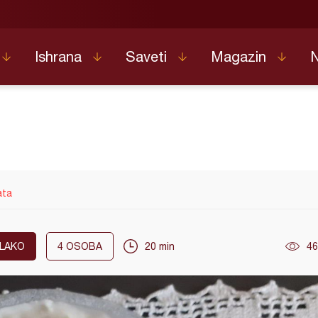
Ishrana
Saveti
Magazin
ata
LAKO
4
OSOBA
20 min
46