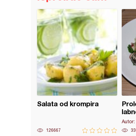
a sa piletinom i slaninom
Salata od krompira
Prol
lab
Autor:
126667
33