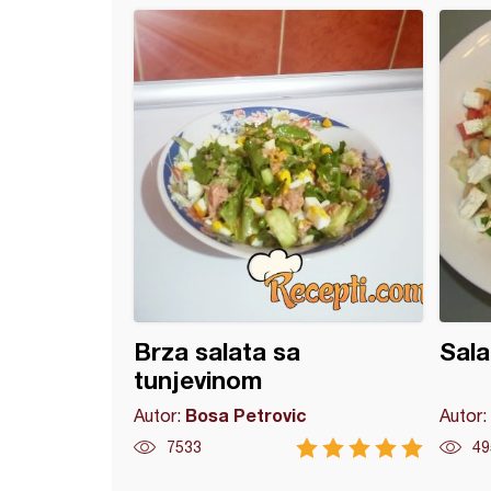
a od pasulja
Brza salata sa
Sala
tunjevinom
Bosa Petrovic
Autor:
Autor:
7533
49