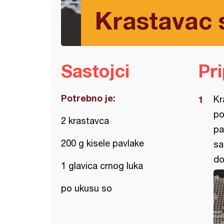
Krastavac 
Sastojci
Pr
Potrebno je:
Kr
po
2 krastavca
pa
200 g kisele pavlake
sa
do
1 glavica crnog luka
po ukusu so