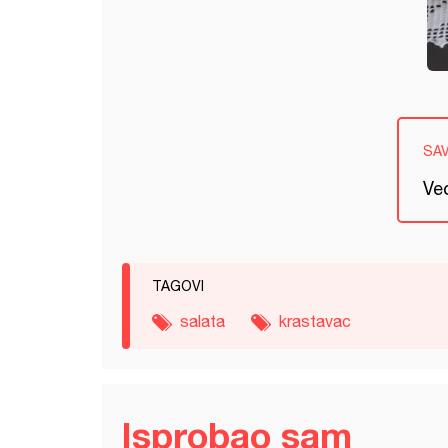
SA
Veo
TAGOVI
salata
krastavac
Isprobao sam