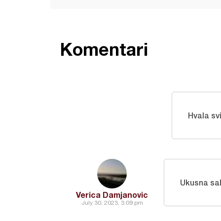
Komentari
Hvala sv
Ukusna sal
Verica Damjanovic
July 30, 2023, 3:09 pm