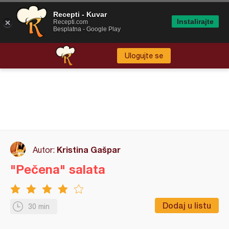
Recepti - Kuvar
Instalirajte
Recepti.com
Besplatna - Google Play
Ulogujte se
Kristina Gašpar
Autor:
"Pečena" salata
Dodaj u listu
30 min