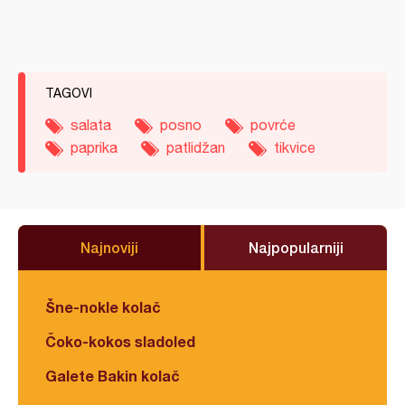
TAGOVI
salata
posno
povrće
paprika
patlidžan
tikvice
Najnoviji
Najpopularniji
Šne-nokle kolač
Čoko-kokos sladoled
Galete Bakin kolač