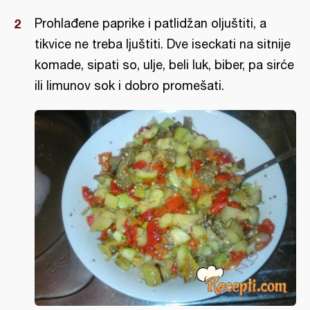
Prohlađene paprike i patlidžan oljuštiti, a
tikvice ne treba ljuštiti. Dve iseckati na sitnije
komade, sipati so, ulje, beli luk, biber, pa sirće
ili limunov sok i dobro promešati.