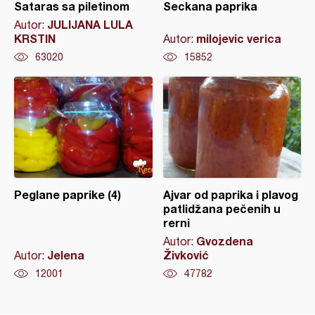
Sataras sa piletinom
Seckana paprika
JULIJANA LULA
Autor:
KRSTIN
milojevic verica
Autor:
63020
15852
Peglane paprike (4)
Ajvar od paprika i plavog
patlidžana pečenih u
rerni
Gvozdena
Autor:
Jelena
Živković
Autor:
12001
47782