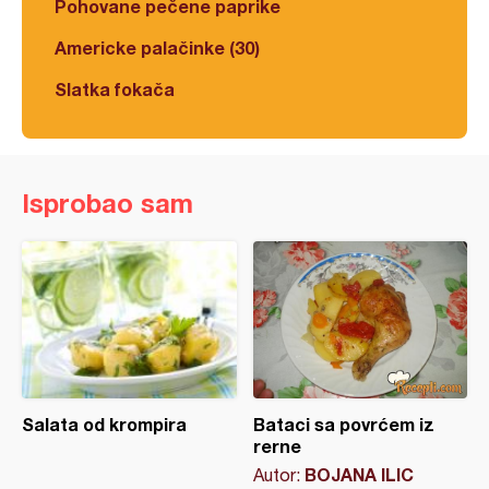
Pohovane pečene paprike
Americke palačinke (30)
Slatka fokača
Isprobao sam
Salata od krompira
Bataci sa povrćem iz
rerne
BOJANA ILIC
Autor: