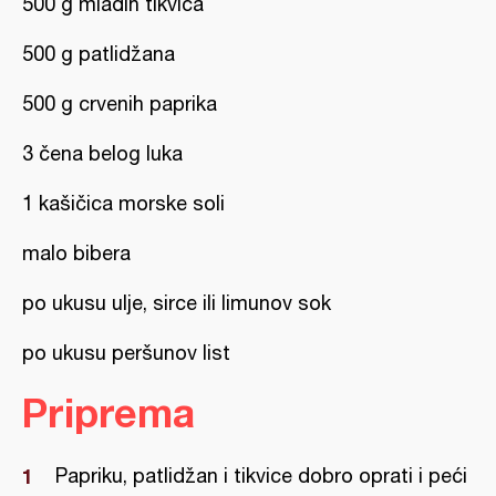
500 g mladih tikvica
500 g patlidžana
500 g crvenih paprika
3 čena belog luka
1 kašičica morske soli
malo bibera
po ukusu ulje, sirce ili limunov sok
po ukusu peršunov list
Priprema
Papriku, patlidžan i tikvice dobro oprati i peći