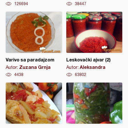
126694
38447
Varivo sa paradajzom
Leskovački ajvar (2)
Zuzana Grnja
Aleksandra
Autor:
Autor:
4438
63802