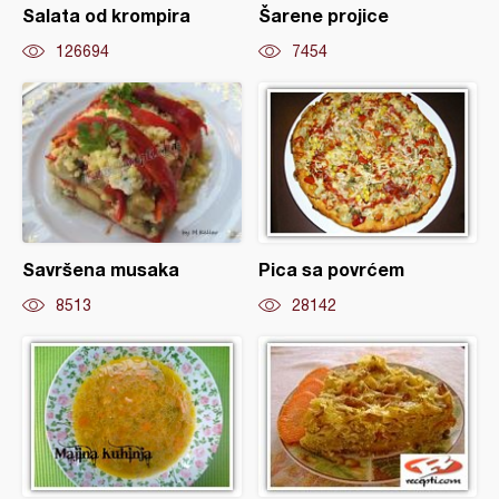
Salata od krompira
Šarene projice
126694
7454
Savršena musaka
Pica sa povrćem
8513
28142