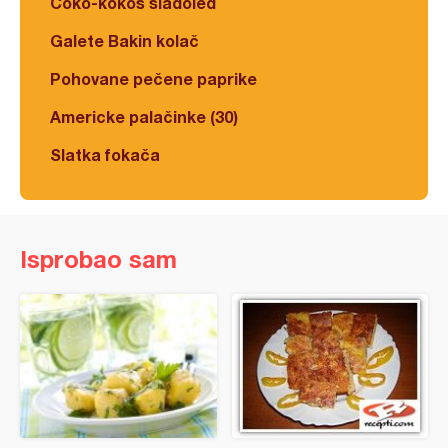
Čoko-kokos sladoled
Galete Bakin kolač
Pohovane pečene paprike
Americke palačinke (30)
Slatka fokača
Isprobao sam