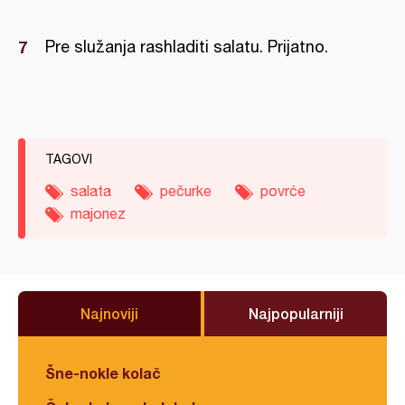
Pre služanja rashladiti salatu. Prijatno.
TAGOVI
salata
pečurke
povrće
majonez
Najnoviji
Najpopularniji
Šne-nokle kolač