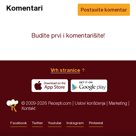
Komentari
Postavite komentar
Budite prvi i komentarišite!
Vrh stranice
© 2009-2026 Recepti.com |
Uslovi korišćenja
|
Marketing
|
Kontakt
Facebook
Twitter
Youtube
Instagram
Pinterest
Site by:
HALO