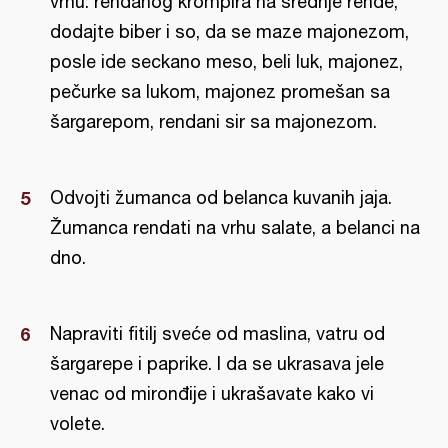
vrhu: rendanog krompira na srednje rende,
dodajte biber i so, da se maze majonezom,
posle ide seckano meso, beli luk, majonez,
pečurke sa lukom, majonez promešan sa
šargarepom, rendani sir sa majonezom.
Odvojti žumanca od belanca kuvanih jaja.
Žumanca rendati na vrhu salate, a belanci na
dno.
Napraviti fitilj sveće od maslina, vatru od
šargarepe i paprike. I da se ukrasava jele
venac od mironđije i ukrašavate kako vi
volete.