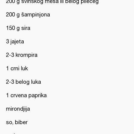
200 g svinskog mesa ili belog pilećeg
200 g šampinjona
150 g sira
3 jajeta
2-3 krompira
1 crni luk
2-3 belog luka
1 crvena paprika
mirondjija
so, biber