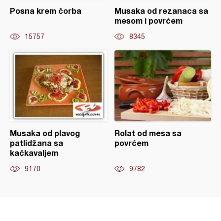
Posna krem čorba
Musaka od rezanaca sa
mesom i povrćem
15757
8345
Musaka od plavog
Rolat od mesa sa
patlidžana sa
povrćem
kačkavaljem
9170
9782