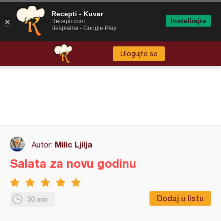
Recepti - Kuvar
Instalirajte
Recepti.com
Besplatna - Google Play
Ulogujte se
Milic Ljilja
Autor:
Salata za novu godinu
Dodaj u listu
30 min