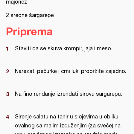
majonez
2 sredne šargarepe
Priprema
Staviti da se skuva krompir, jaja i meso.
Narezati pečurke i crni luk, propržite zajedno.
Na fino rendanje izrendati sirovu sargarepu.
Sirenje salatu na tanir u slojevima u obliku
ovalnog sa malim izduženjim (za sveće) na