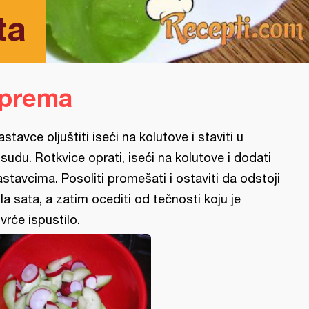
ta
iprema
astavce oljuštiti iseći na kolutove i staviti u
sudu. Rotkvice oprati, iseći na kolutove i dodati
astavcima. Posoliti promešati i ostaviti da odstoji
la sata, a zatim ocediti od tečnosti koju je
vrće ispustilo.