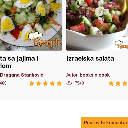
ta sa jajima i
Izraelska salata
olom
Dragana Stanković
books.n.cook
Autor:
480
7540
Postavite komentar