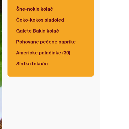
Šne-nokle kolač
Čoko-kokos sladoled
Galete Bakin kolač
Pohovane pečene paprike
Americke palačinke (30)
Slatka fokača