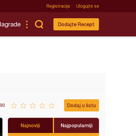
Registracija
Ulogujte se
Nagrade
Dodajte Recept
Dodaj u listu
90
Najnoviji
Najpopularniji