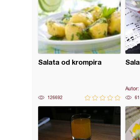
Salata od krompira
Sala
Autor:
126692
61
salata