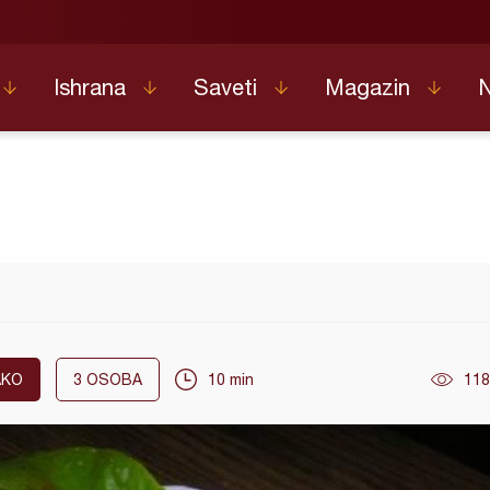
Ishrana
Saveti
Magazin
AKO
3
OSOBA
10 min
118