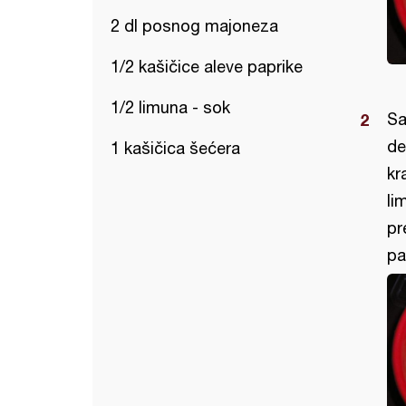
2 dl posnog majoneza
1/2 kašičice aleve paprike
1/2 limuna - sok
Sa
de
1 kašičica šećera
kr
li
pr
pa