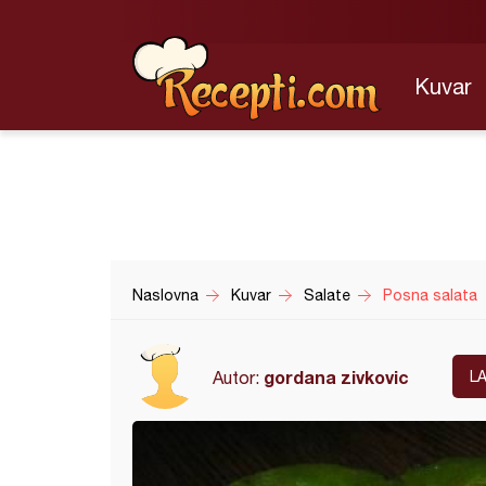
Kuvar
Naslovna
Kuvar
Salate
Posna salata
gordana zivkovic
Autor:
L