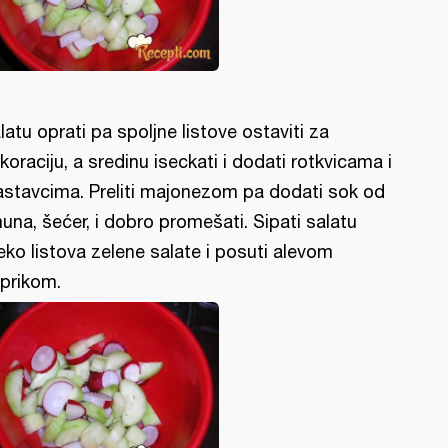
latu oprati pa spoljne listove ostaviti za
koraciju, a sredinu iseckati i dodati rotkvicama i
astavcima. Preliti majonezom pa dodati sok od
muna, šećer, i dobro promešati. Sipati salatu
eko listova zelene salate i posuti alevom
prikom.