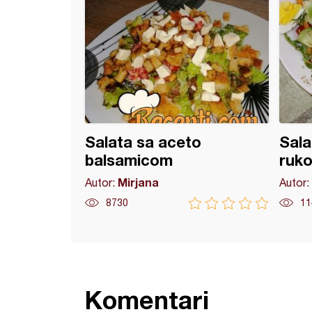
Salata sa aceto
Sala
balsamicom
ruk
Mirjana
Autor:
Autor:
8730
11
Komentari