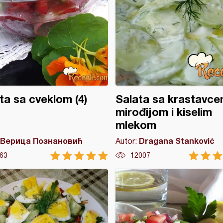
ta sa cveklom (4)
Salata sa krastavce
mirođijom i kiselim
mlekom
Верица Познановић
Dragana Stanković
Autor:
63
12007