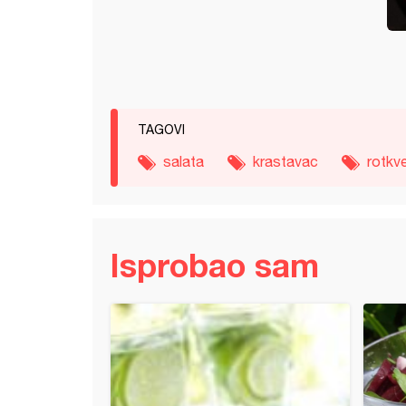
TAGOVI
salata
krastavac
rotkv
Isprobao sam
lekom
stavna susam salata