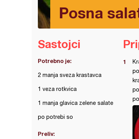
Posna sala
Sastojci
Pr
Potrebno je:
Kr
po
2 manja sveza krastavca
kr
1 veza rotkvica
po
po
1 manja glavica zelene salate
po potrebi so
Preliv: