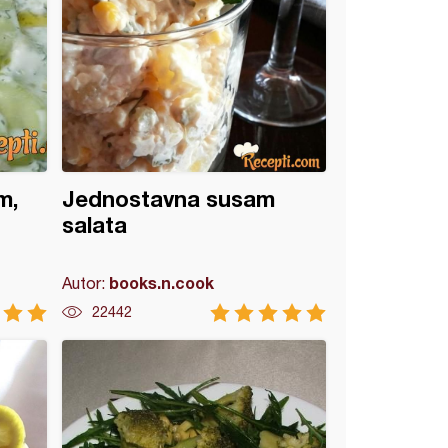
m,
Jednostavna susam
salata
books.n.cook
Autor:
22442