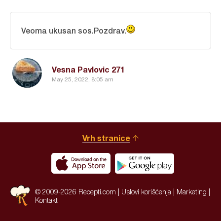
Veoma ukusan sos.Pozdrav.
Vesna Pavlovic 271
May 25, 2022, 8:05 am
Vrh stranice
© 2009-2026 Recepti.com |
Uslovi korišćenja
|
Marketing
|
Kontakt