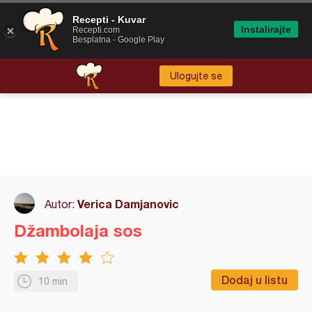
Recepti - Kuvar
Instalirajte
Recepti.com
Besplatna - Google Play
Ulogujte se
Verica Damjanovic
Autor:
Džambolaja sos
Dodaj u listu
10 min