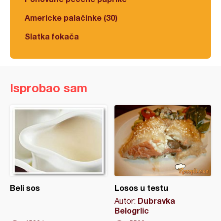
Americke palačinke (30)
Slatka fokača
Isprobao sam
Beli sos
Losos u testu
Dubravka
Autor:
Belogrlic