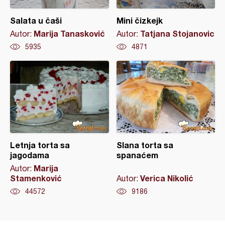
Salata u čaši
Mini čizkejk
Marija Tanasković
Tatjana Stojanovic
Autor:
Autor:
5935
4871
Letnja torta sa
Slana torta sa
jagodama
spanaćem
Marija
Autor:
Stamenković
Verica Nikolić
Autor:
44572
9186