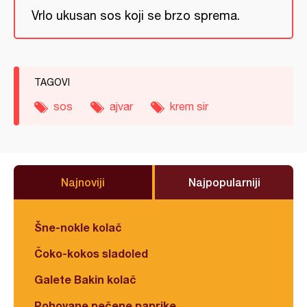
Vrlo ukusan sos koji se brzo sprema.
TAGOVI
sos
ajvar
krem sir
Najnoviji
Najpopularniji
Šne-nokle kolač
Čoko-kokos sladoled
Galete Bakin kolač
Pohovane pečene paprike