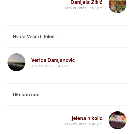
Danijela Žikić
May 26, 2022, 7:03 pm
Hvala Vesni I Jeleni .
Verica Damjanovic
May 25, 2022, 8:46 pm
Ukusan sos.
jelena nikolic
May 25, 2022, 5:49 pm