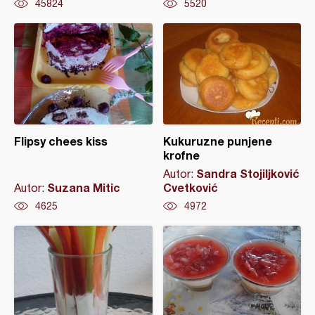
45824
5520
Flipsy chees kiss
Kukuruzne punjene
krofne
Sandra Stojiljković
Autor:
Suzana Mitic
Cvetković
Autor:
4625
4972