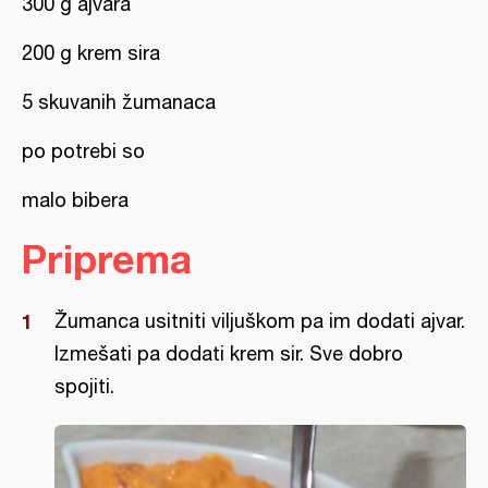
300 g ajvara
200 g krem sira
5 skuvanih žumanaca
po potrebi so
malo bibera
Priprema
Žumanca usitniti viljuškom pa im dodati ajvar.
Izmešati pa dodati krem sir. Sve dobro
spojiti.